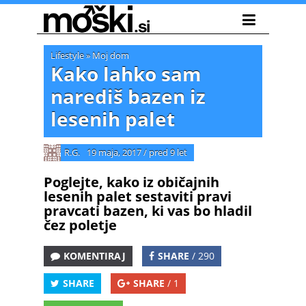
Lifestyle
»
Moj dom
Kako lahko sam
narediš bazen iz
lesenih palet
R.G.
19 maja, 2017
/
pred 9 let
Poglejte, kako iz običajnih
lesenih palet sestaviti pravi
pravcati bazen, ki vas bo hladil
čez poletje
KOMENTIRAJ
SHARE
/ 290
SHARE
SHARE
/ 1