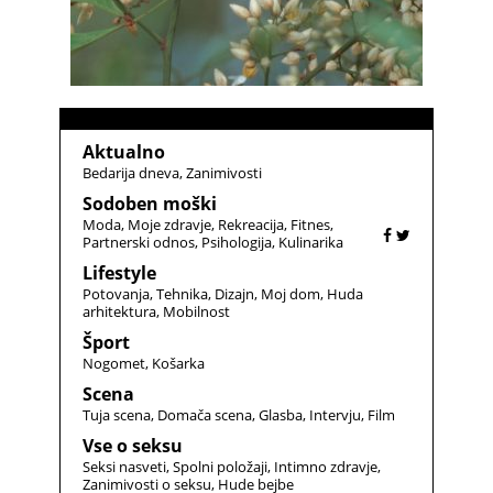
Aktualno
Bedarija dneva
Zanimivosti
Sodoben moški
Moda
Moje zdravje
Rekreacija
Fitnes
Partnerski odnos
Psihologija
Kulinarika
Lifestyle
Potovanja
Tehnika
Dizajn
Moj dom
Huda
arhitektura
Mobilnost
Šport
Nogomet
Košarka
Scena
Tuja scena
Domača scena
Glasba
Intervju
Film
Vse o seksu
Seksi nasveti
Spolni položaji
Intimno zdravje
Zanimivosti o seksu
Hude bejbe