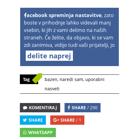
acebook spreminja nastavitve
, zato
boste v prihodnje lahko videvali manj
vsebin, ki jih z vami delimo na naših
straneh. Če želite, da objavo, ki se vam
zdi zanimiva, vidijo tudi vaši prijatelji, jo
delite naprej
Tag
bazen
,
naredi sam
,
uporabni
nasveti
KOMENTIRAJ
SHARE
/ 290
SHARE
SHARE
/ 1
WHATSAPP