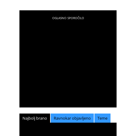
Najbolj brano
Ravnokar objavljeno
Teme