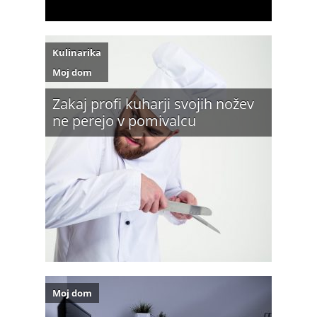
Kulinarika
Moj dom
Zakaj profi kuharji svojih nožev
ne perejo v pomivalcu
Moj dom