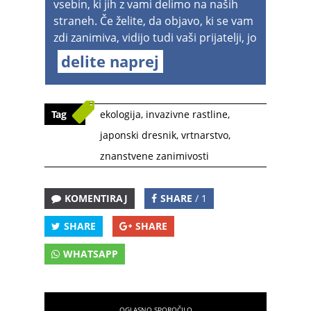
vsebin, ki jih z vami delimo na naših
straneh. Če želite, da objavo, ki se vam
zdi zanimiva, vidijo tudi vaši prijatelji, jo
delite naprej
Tag
ekologija
,
invazivne rastline
,
japonski dresnik
,
vrtnarstvo
,
znanstvene zanimivosti
KOMENTIRAJ
SHARE
/ 1
SHARE
SHARE
WHATSAPP