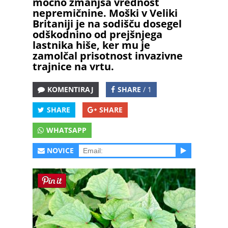
močno zmanjša vrednost
nepremičnine. Moški v Veliki
Britaniji je na sodišču dosegel
odškodnino od prejšnjega
lastnika hiše, ker mu je
zamolčal prisotnost invazivne
trajnice na vrtu.
KOMENTIRAJ
SHARE
/ 1
SHARE
SHARE
WHATSAPP
NOVICE