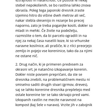
vztrajnosti in natančnost. Če pustite le nekaj
stebel nepokošenih, se bo rastlina lahko znova
obrasla. Poleg tega japonski dresnik zraste
izjemno hitro do višine dveh metrov ali več,
nakar stebla olesenijo in rezanje bo precej
naporno, zato je treba poganjke kositi, dokler so
mladi in mehki. Če živite na podeželju,
razmislite o tem, da bi parcelo ogradili in na
njej za nekaj časa naselili koze, ki so vrhunske
naravne kosilnice, ali prašiče, ki z rilci preorjejo
zemljo in pojejo vse koreninice, tako da za njimi
ne ostane nič.
2. Drug način, ki je primeren predvsem za
okrasni vrt, je natančno izkopavanje korenin.
Dokler niste povsem prepričani, da ste se
dresnika znebili, na problematičnem mestu ni
smiselno saditi drugih stvari (grmov, dreves),
saj se lahko korenine dresnika prepletejo med
ostale korenine ter se tako skrivajo pred vami.
Izkopanih rastlin ne mecite naravnost na
kompost (kaj šele v naravo). Vrzite jih v zabojnik