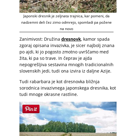
Japonski dresnik je zeljnata trajnica, kar pomeni, da
nadzemni deli čez zimo odmrejo, spomladi pa požene
na novo
Zanimivost: Družina
dresnovk
, kamor spada
zgoraj opisana invazivka, je sicer najbolj znana
po ajdi, ki jo pogosto zmotno uvrščamo med
žita, ki pa so trave. In čeprav je ajda
nepogrešljiva sestavina mnogih tradicionalnih
slovenskih jedi, tudi ona izvira iz daljne Azije.
Tudi rabarbara je kot dresnovka bližnja
sorodnica invazivnega japonskega dresnika, kot
tudi mnoge okrasne rastline.