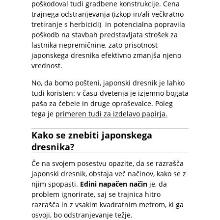
poškodoval tudi gradbene konstrukcije. Cena
trajnega odstranjevanja (izkop in/ali večkratno
tretiranje s herbicidi) in potencialna popravila
poškodb na stavbah predstavljata strošek za
lastnika nepremičnine, zato prisotnost
japonskega dresnika efektivno zmanjša njeno
vrednost.
No, da bomo pošteni, japonski dresnik je lahko
tudi koristen: v času dvetenja je izjemno bogata
paša za čebele in druge opraševalce. Poleg
tega je
primeren tudi za izdelavo papirja
.
Kako se znebiti japonskega
dresnika?
Če na svojem posestvu opazite, da se razrašča
japonski dresnik, obstaja več načinov, kako se z
njim spopasti.
Edini napačen način
je, da
problem ignorirate, saj se trajnica hitro
razrašča in z vsakim kvadratnim metrom, ki ga
osvoji, bo odstranjevanje težje.