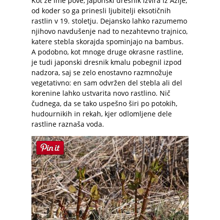
Kot že ime pove, japonski dresnik izvira iz Azije,
od koder so ga prinesli ljubitelji eksotičnih
rastlin v 19. stoletju. Dejansko lahko razumemo
njihovo navdušenje nad to nezahtevno trajnico,
katere stebla skorajda spominjajo na bambus.
A podobno, kot mnoge druge okrasne rastline,
je tudi japonski dresnik kmalu pobegnil izpod
nadzora, saj se zelo enostavno razmnožuje
vegetativno: en sam odvržen del stebla ali del
korenine lahko ustvarita novo rastlino. Nič
čudnega, da se tako uspešno širi po potokih,
hudournikih in rekah, kjer odlomljene dele
rastline raznaša voda.