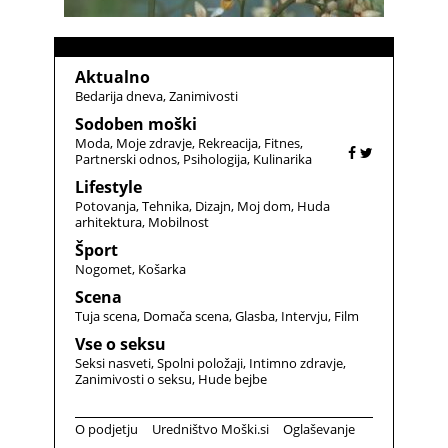
Aktualno
Bedarija dneva
Zanimivosti
Sodoben moški
Moda
Moje zdravje
Rekreacija
Fitnes
Partnerski odnos
Psihologija
Kulinarika
Lifestyle
Potovanja
Tehnika
Dizajn
Moj dom
Huda
arhitektura
Mobilnost
Šport
Nogomet
Košarka
Scena
Tuja scena
Domača scena
Glasba
Intervju
Film
Vse o seksu
Seksi nasveti
Spolni položaji
Intimno zdravje
Zanimivosti o seksu
Hude bejbe
O podjetju
Uredništvo Moški.si
Oglaševanje