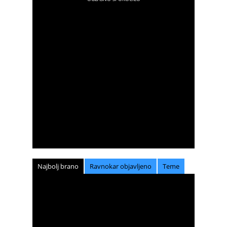
Najbolj brano
Ravnokar objavljeno
Teme