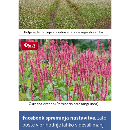
Polje ajde, bližnje sorodnice japonskega dresnika
Okrasna dresen (Persicaria atrosanguinea)
acebook spreminja nastavitve
, zato
boste v prihodnje lahko videvali manj