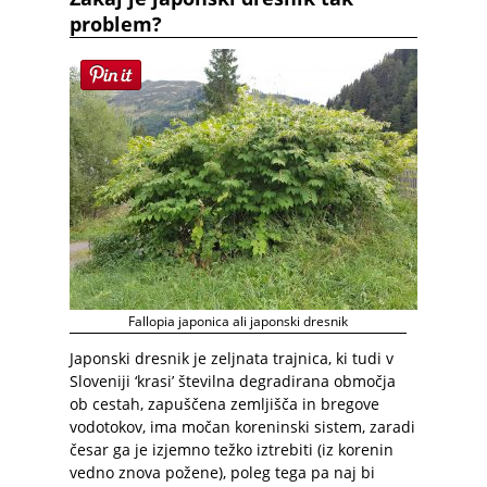
problem?
Fallopia japonica ali japonski dresnik
Japonski dresnik je zeljnata trajnica, ki tudi v
Sloveniji ‘krasi’ številna degradirana območja
ob cestah, zapuščena zemljišča in bregove
vodotokov, ima močan koreninski sistem, zaradi
česar ga je izjemno težko iztrebiti (iz korenin
vedno znova požene), poleg tega pa naj bi