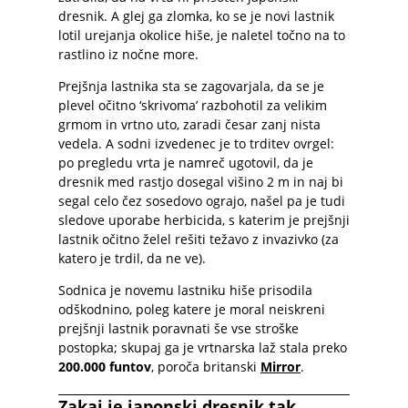
dresnik. A glej ga zlomka, ko se je novi lastnik
lotil urejanja okolice hiše, je naletel točno na to
rastlino iz nočne more.
Prejšnja lastnika sta se zagovarjala, da se je
plevel očitno ‘skrivoma’ razbohotil za velikim
grmom in vrtno uto, zaradi česar zanj nista
vedela. A sodni izvedenec je to trditev ovrgel:
po pregledu vrta je namreč ugotovil, da je
dresnik med rastjo dosegal višino 2 m in naj bi
segal celo čez sosedovo ograjo, našel pa je tudi
sledove uporabe herbicida, s katerim je prejšnji
lastnik očitno želel rešiti težavo z invazivko (za
katero je trdil, da ne ve).
Sodnica je novemu lastniku hiše prisodila
odškodnino, poleg katere je moral neiskreni
prejšnji lastnik poravnati še vse stroške
postopka; skupaj ga je vrtnarska laž stala preko
200.000 funtov
, poroča britanski
Mirror
.
Zakaj je japonski dresnik tak