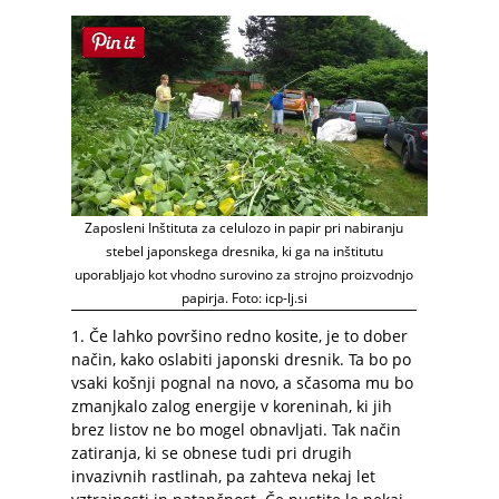
Zaposleni Inštituta za celulozo in papir pri nabiranju
stebel japonskega dresnika, ki ga na inštitutu
uporabljajo kot vhodno surovino za strojno proizvodnjo
papirja. Foto: icp-lj.si
1. Če lahko površino redno kosite, je to dober
način, kako oslabiti japonski dresnik. Ta bo po
vsaki košnji pognal na novo, a sčasoma mu bo
zmanjkalo zalog energije v koreninah, ki jih
brez listov ne bo mogel obnavljati. Tak način
zatiranja, ki se obnese tudi pri drugih
invazivnih rastlinah, pa zahteva nekaj let