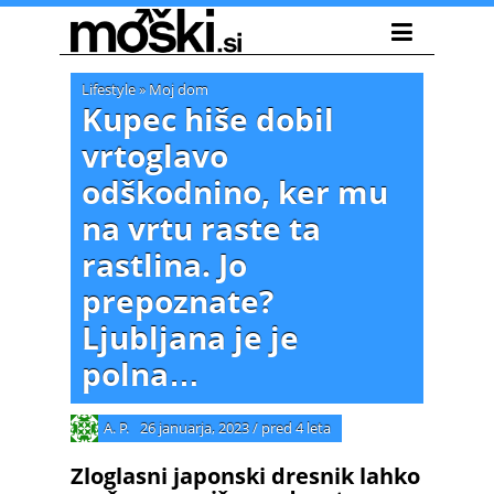
Lifestyle
»
Moj dom
Kupec hiše dobil
vrtoglavo
odškodnino, ker mu
na vrtu raste ta
rastlina. Jo
prepoznate?
Ljubljana je je
polna…
A. P.
26 januarja, 2023
/
pred 4 leta
Zloglasni japonski dresnik lahko