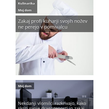
Kulinarika
Moj dom
Zakaj profi kuharji svojih nožev
ne perejo v pomivalcu
Moj dom
Nekdanji vlomilci razkrivajo, kako
skriti svoje dragocenosti in zakaj