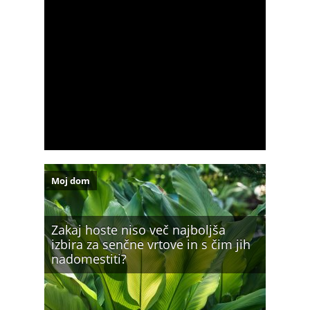
Moj dom
Zakaj hoste niso več najboljša
izbira za senčne vrtove in s čim jih
nadomestiti?