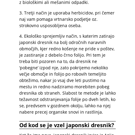
z biološkimi ali mešanimi odpadki.
3. Tretji način je uporaba herbicidov, pri čemer
naj vam pomaga vrtnarsko podjetje oz.
strokovno usposobljena oseba.
4. Ekološko sprejemljiv način, s katerim zatirajo
japonski dresnik na bolj odročnih naravnih
območjih, kjer redno košenje ne pride v poštev,
je zastiranje z debelo črno folijo. Pri tem je
treba biti pozoren na to, da dresnik ne
‘pobegne’ izpod nje, zato pokrijemo nekoliko
večje območje in folijo po robovih temeljito
obtežimo, nakar jo vsaj dve leti pustimo na
mestu in redno nadziramo morebiten pobeg
dresnika ob straneh. Slabost te metode je lahko
težavnost odstranjevanja folije po dveh letih, ko
se, predvsem v gozdnem okolju, lahko na njej
nabere precej organske snovi in rastlinja.
Od kod se je vzel japonski dresnik?