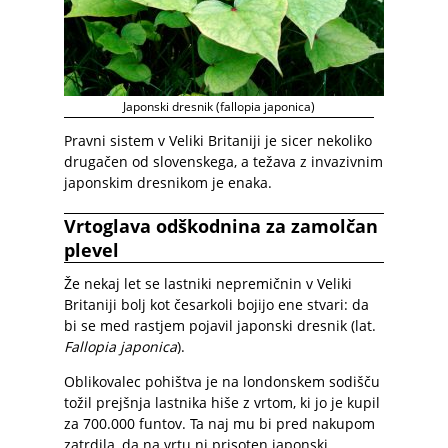
Japonski dresnik (fallopia japonica)
Pravni sistem v Veliki Britaniji je sicer nekoliko
drugačen od slovenskega, a težava z invazivnim
japonskim dresnikom je enaka.
Vrtoglava odškodnina za zamolčan
plevel
Že nekaj let se lastniki nepremičnin v Veliki
Britaniji bolj kot česarkoli bojijo ene stvari: da
bi se med rastjem pojavil japonski dresnik (lat.
Fallopia japonica
).
Oblikovalec pohištva je na londonskem sodišču
tožil prejšnja lastnika hiše z vrtom, ki jo je kupil
za 700.000 funtov. Ta naj mu bi pred nakupom
zatrdila, da na vrtu ni prisoten japonski