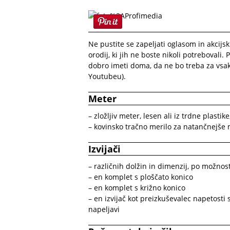
Ne pustite se zapeljati oglasom in akcij
orodij, ki jih ne boste nikoli potrebovali.
dobro imeti doma, da ne bo treba za vsako
Youtubeu).
Meter
– zložljiv meter, lesen ali iz trdne plastik
– kovinsko tračno merilo za natančnejše
Izvijači
– različnih dolžin in dimenzij, po možnos
– en komplet s ploščato konico
– en komplet s križno konico
– en izvijač kot preizkuševalec napetosti 
napeljavi