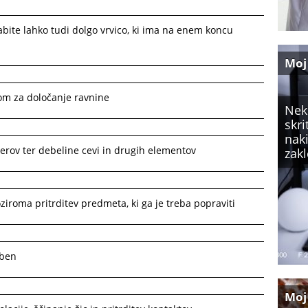
abite lahko tudi dolgo vrvico, ki ima na enem koncu
Moj
kom za določanje ravnine
Nekd
skri
naki
erov ter debeline cevi in drugih elementov
zakl
iroma pritrditev predmeta, ki ga je treba popraviti
aben
Moj