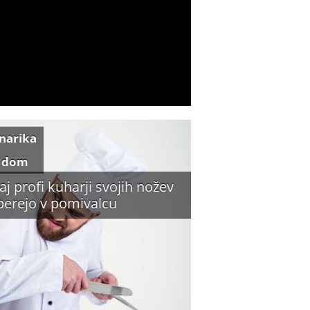
inarika
 dom
aj profi kuharji svojih nožev
perejo v pomivalcu