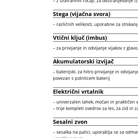
– z izoliranimi ročaji, za odstranjevanje iz
Stega (vijačna svora)
– različnih velikosti, uporabne za stiskanje
Vtični ključ (imbus)
– za privijanje in odvijanje vijakov z glav
Akumulatorski izvijač
– baterijski, za hitro privijanje in odvijan
povezan s polnilcem baterij
Električni vrtalnik
– univerzalen lahek, močan in praktičen v
– trije kompleti svedrov za les, za zid in 
Sesalni zvon
– sesalka na palici, uporablja se za odmaš