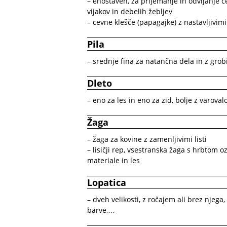
– enostaven, za prijemanje in odvijanje c
vijakov in debelih žebljev
– cevne klešče (papagajke) z nastavljivimi
Pila
– srednje fina za natančna dela in z gr
Dleto
– eno za les in eno za zid, bolje z varova
Žaga
– žaga za kovine z zamenljivimi listi
– lisičji rep, vsestranska žaga s hrbtom
materiale in les
Lopatica
– dveh velikosti, z ročajem ali brez njega
barve,…