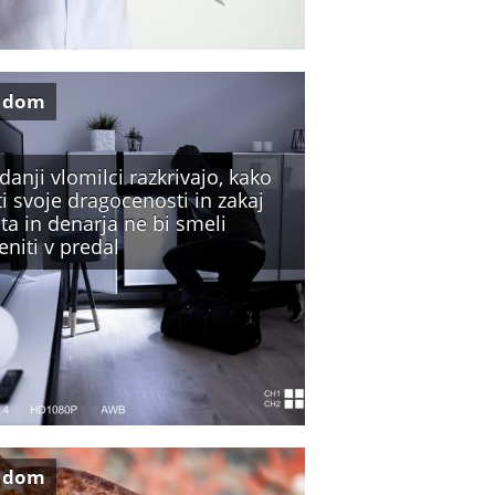
 dom
anji vlomilci razkrivajo, kako
ti svoje dragocenosti in zakaj
ta in denarja ne bi smeli
eniti v predal
 dom