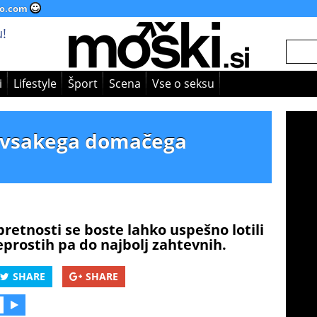
o.com
!
i
Lifestyle
Šport
Scena
Vse o seksu
 vsakega domačega
retnosti se boste lahko uspešno lotili
eprostih pa do najbolj zahtevnih.
SHARE
SHARE