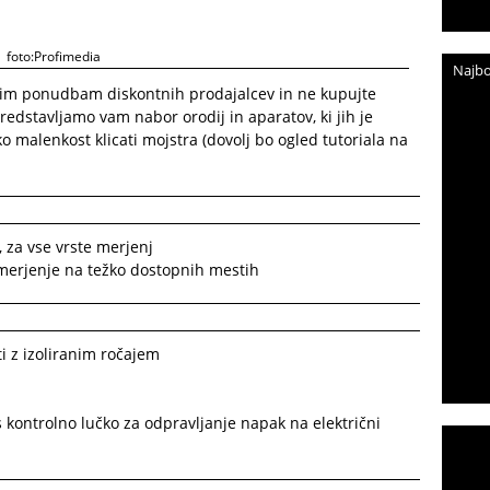
foto:Profimedia
Najbo
skim ponudbam diskontnih prodajalcev in ne kupujte
 Predstavljamo vam nabor orodij in aparatov, ki jih je
 malenkost klicati mojstra (dovolj bo ogled tutoriala na
e, za vse vrste merjenj
 merjenje na težko dostopnih mestih
ti z izoliranim ročajem
s kontrolno lučko za odpravljanje napak na električni