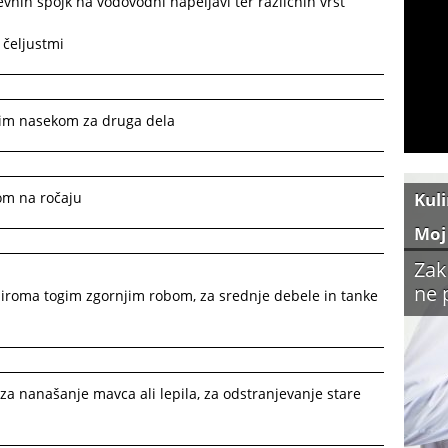
evnih spojk na vodovodni napeljavi ter različnih vrst
 čeljustmi
obim nasekom za druga dela
lom na ročaju
Kul
Moj
Zak
ne 
 oziroma togim zgornjim robom, za srednje debele in tanke
, za nanašanje mavca ali lepila, za odstranjevanje stare