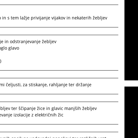
 in s tem lažje privijanje vijakov in nekaterih žebljev
je in odstranjevanje žebljev
oglo glavo
)
mi čeljusti, za stiskanje, rahljanje ter držanje
ljev ter ščipanje žice in glavic manjših žebljev
vanje izolacije z električnih žic