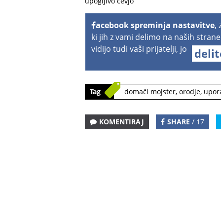
upogljivo cevjo
acebook spreminja nastavitve
,
ki jih z vami delimo na naših strane
vidijo tudi vaši prijatelji, jo
deli
Tag
domači mojster
,
orodje
,
upor
KOMENTIRAJ
SHARE
/ 17