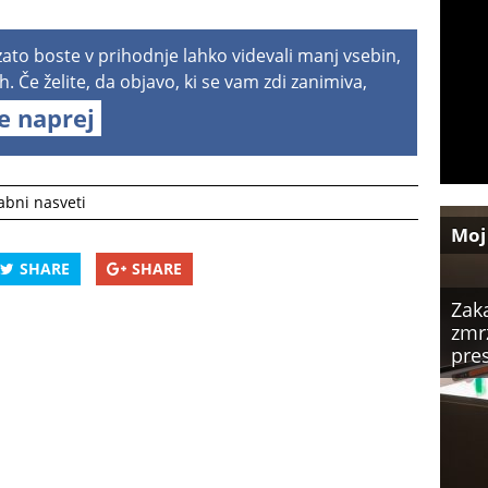
 zato boste v prihodnje lahko videvali manj vsebin,
h. Če želite, da objavo, ki se vam zdi zanimiva,
te naprej
abni nasveti
Moj
SHARE
SHARE
Zaka
zmr
pre