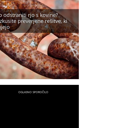
 odstraniti rjo s kovine?
zkusite preverjene rešitve, ki
jejo