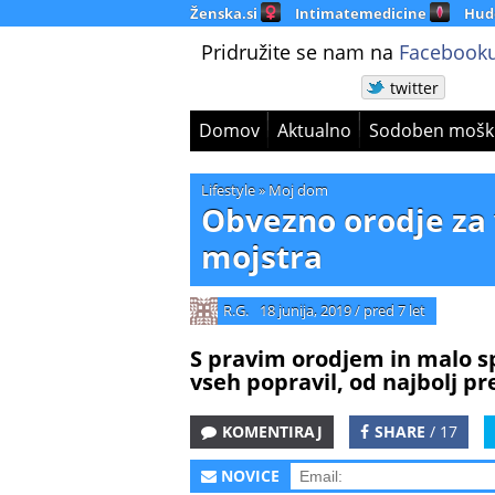
Ženska.si
Intimatemedicine
Hud
Pridružite se nam na
Facebooku
twitter
Domov
Aktualno
Sodoben mošk
Lifestyle
»
Moj dom
Obvezno orodje za
mojstra
R.G.
18 junija, 2019
/
pred 7 let
S pravim orodjem in malo sp
vseh popravil, od najbolj pr
KOMENTIRAJ
SHARE
/ 17
NOVICE