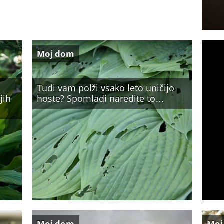
Moj dom
Tudi vam polži vsako leto uničijo
jih
hoste? Spomladi naredite to…
Moj dom
Moj