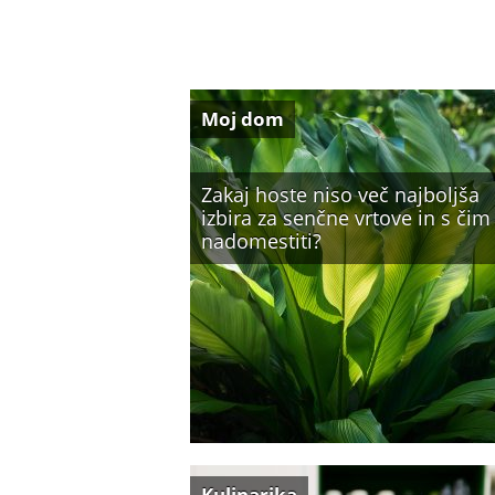
Moj dom
Zakaj hoste niso več najboljša
izbira za senčne vrtove in s čim 
nadomestiti?
Kulinarika