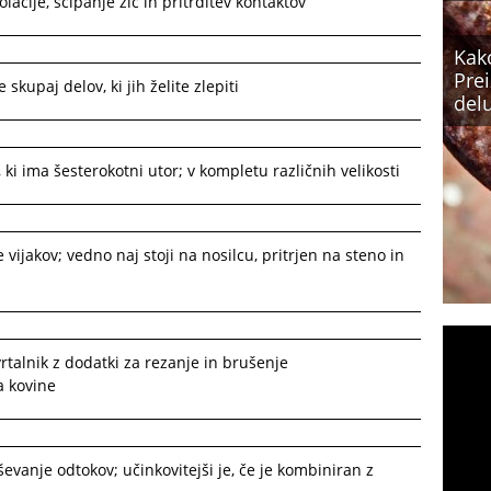
olacije, ščipanje žic in pritrditev kontaktov
Kako
Prei
 skupaj delov, ki jih želite zlepiti
delu
o, ki ima šesterokotni utor; v kompletu različnih velikosti
je vijakov; vedno naj stoji na nosilcu, pritrjen na steno in
rtalnik z dodatki za rezanje in brušenje
za kovine
evanje odtokov; učinkovitejši je, če je kombiniran z