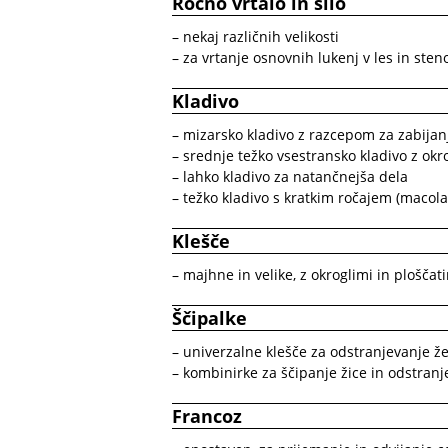
Ročno vrtalo in šilo
– nekaj različnih velikosti
– za vrtanje osnovnih lukenj v les in steno
Kladivo
– mizarsko kladivo z razcepom za zabijan
– srednje težko vsestransko kladivo z okr
– lahko kladivo za natančnejša dela
– težko kladivo s kratkim ročajem (macola
Klešče
– majhne in velike, z okroglimi in ploščati
Ščipalke
– univerzalne klešče za odstranjevanje žeb
– kombinirke za ščipanje žice in odstranje
Francoz