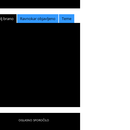
lj brano
Ravnokar objavljeno
Teme