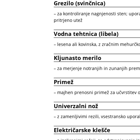
Grezilo (svinčnica)
– za kontroliranje nagnjenosti sten; upor
pritrjeno utež
Vodna tehtnica (libela)
– lesena ali kovinska, z zračnim mehurč
Kljunasto merilo
– za merjenje notranjih in zunanjih prem
Primež
– majhen prenosni primež za učvrstitev oz
Univerzalni nož
– z zamenljivimi rezili, vsestransko upor
Električarske klešče