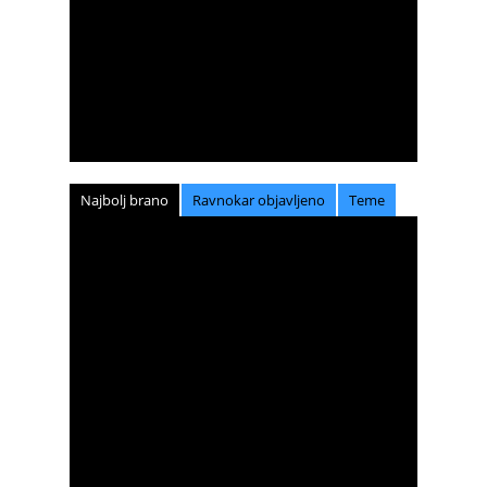
Najbolj brano
Ravnokar objavljeno
Teme