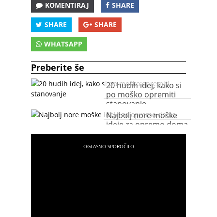
KOMENTIRAJ
SHARE
SHARE
SHARE
WHATSAPP
Preberite še
20 hudih idej, kako si
po moško opremiti
stanovanje
Najbolj nore moške
ideje za opremo doma