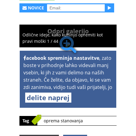
NOVICE
Odpri galerijo
Odlične ideje, kako kuhinjo opremiti kot
pravi moški 1 / 44
acebook spreminja nastavitve
, zato
boste v prihodnje lahko videvali manj
vsebin, ki jih z vami delimo na naših
straneh. Če želite, da objavo, ki se vam
zdi zanimiva, vidijo tudi vaši prijatelji, jo
delite naprej
Tag
oprema stanovanja