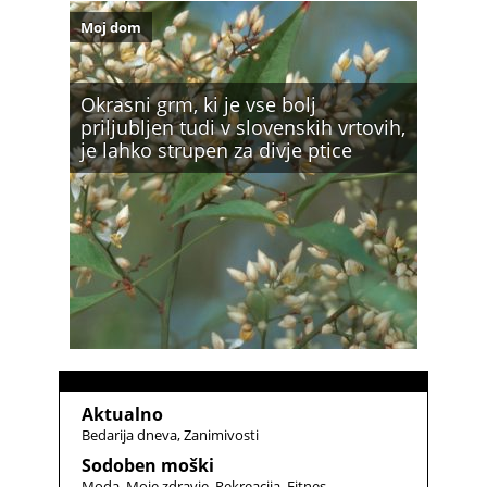
Moj dom
Okrasni grm, ki je vse bolj
priljubljen tudi v slovenskih vrtovih,
je lahko strupen za divje ptice
Aktualno
Bedarija dneva
Zanimivosti
Sodoben moški
Moda
Moje zdravje
Rekreacija
Fitnes