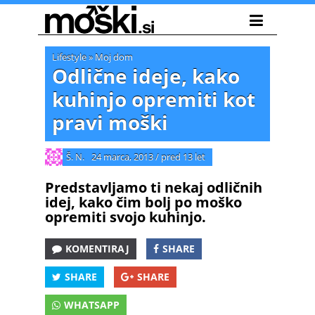
Lifestyle
»
Moj dom
Odlične ideje, kako
kuhinjo opremiti kot
pravi moški
Š. N.
24 marca, 2013
/
pred 13 let
Predstavljamo ti nekaj odličnih
idej, kako čim bolj po moško
opremiti svojo kuhinjo.
KOMENTIRAJ
SHARE
SHARE
SHARE
WHATSAPP