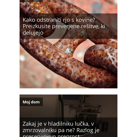
Kako odstraniti rjo s kovine?
Preizkusite preverjene rešitve, ki
delujejo
Moj dom
Zakaj je v hladilniku lučka, v
zmrzovalniku pa ne? Razlog je
presenetljivo preprost…