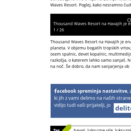
Waves Resort. Poglej, kako nesramno čudo
O
Thousand Waves Resort na Havajih je ena
1 / 26
Thousand Waves Resort na Havajih je ena 
planeta. V objemu bogatih tropskih vrtov,
osem spalnic, devet kopalnic, multimedijsk
razkošja, o katerem lahko samo sanjaš. No,
na noč. Še dobro, da nam sanjarjenja ob 
acebook spreminja nastavitve
,
ki jih z vami delimo na naših strane
vidijo tudi vaši prijatelji, jo
deli
Tag
havaji
,
luksuzne vile
,
luksuzni