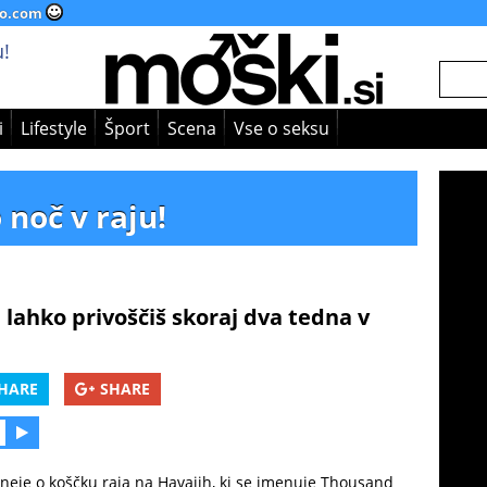
o.com
!
i
Lifestyle
Šport
Scena
Vse o seksu
 noč v raju!
 lahko privoščiš skoraj dva tedna v
HARE
SHARE
neje o koščku raja na Havajih, ki se imenuje Thousand