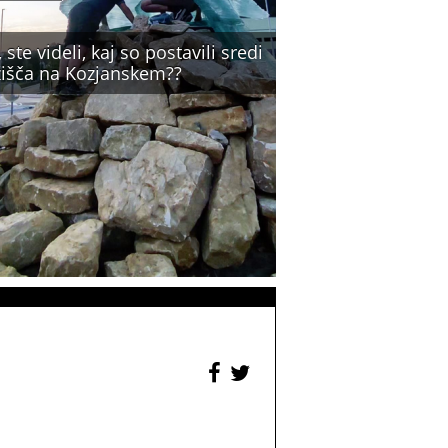
 ste videli, kaj so postavili sredi
žišča na Kozjanskem??