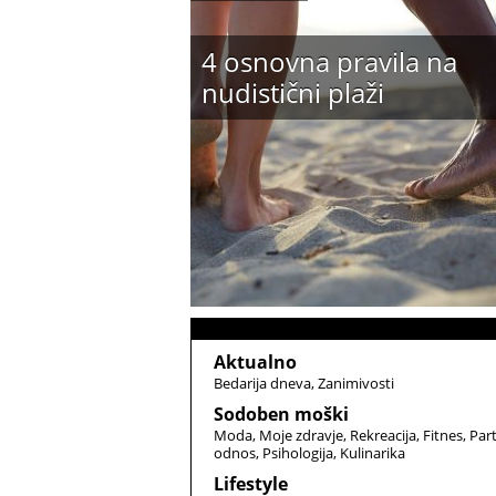
4 osnovna pravila na
nudistični plaži
Aktualno
Bedarija dneva
Zanimivosti
Sodoben moški
Moda
Moje zdravje
Rekreacija
Fitnes
Par
odnos
Psihologija
Kulinarika
Lifestyle