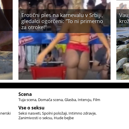
Erotični ples na karnevalu v Srbiji,
Vau,
gledalci ogorčeni: ”To ni primerno
kro
za otroke!”
Scena
Tuja scena
Domača scena
Glasba
Intervju
Film
Vse o seksu
tnerski
Seksi nasveti
Spolni položaji
Intimno zdravje
Zanimivosti o seksu
Hude bejbe