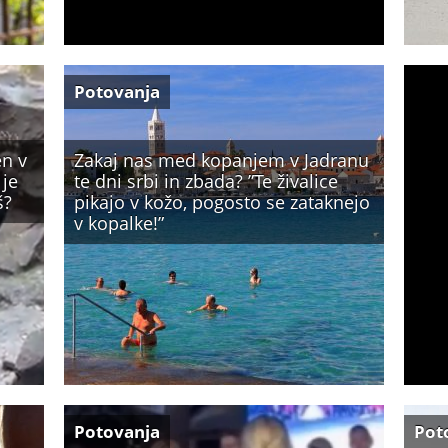
Potovanja
en v
Zakaj nas med kopanjem v Jadranu
 je
te dni srbi in zbada? ”Te živalice
š?
pikajo v kožo, pogosto se zataknejo
v kopalke!”
Potovanja
Pot