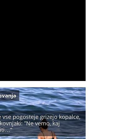
ovanja
 vse pogosteje grizejo kopalce,
kovnjaki: ”Ne vemo, kaj
iti…”