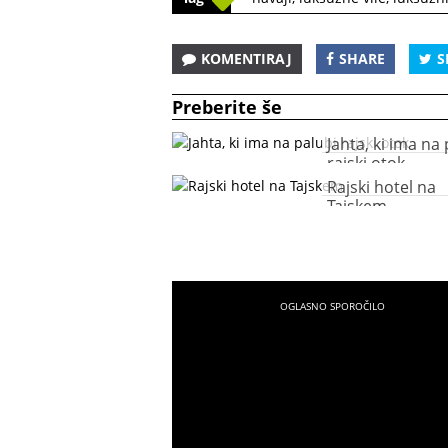
KOMENTIRAJ
SHARE
S
Preberite še
Jahta, ki ima na
rajski otok
Rajski hotel na
Tajskem