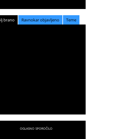
lj brano
Ravnokar objavljeno
Teme