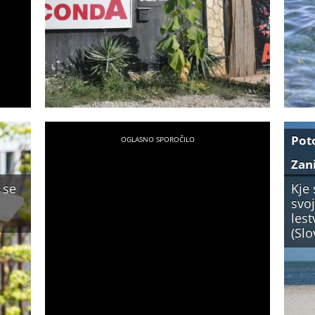
Pot
Zan
 se
Kje 
svo
lest
(Slo