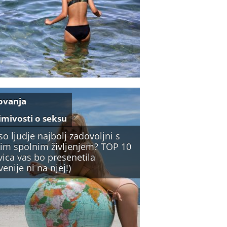
ovanja
imivosti o seksu
so ljudje najbolj zadovoljni s
jim spolnim življenjem? TOP 10
vica vas bo presenetila
venije ni na njej!)