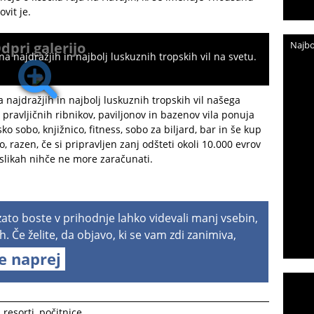
vit je.
dpri galerijo
Najbo
 najdražjih in najbolj luskuznih tropskih vil na svetu.
najdražjih in najbolj luskuznih tropskih vil našega
 pravljičnih ribnikov, paviljonov in bazenov vila ponuja
o sobo, knjižnico, fitness, sobo za biljard, bar in še kup
 razen, če si pripravljen zanj odšteti okoli 10.000 evrov
slikah nihče ne more zaračunati.
 zato boste v prihodnje lahko videvali manj vsebin,
h. Če želite, da objavo, ki se vam zdi zanimiva,
te naprej
 resorti
,
počitnice