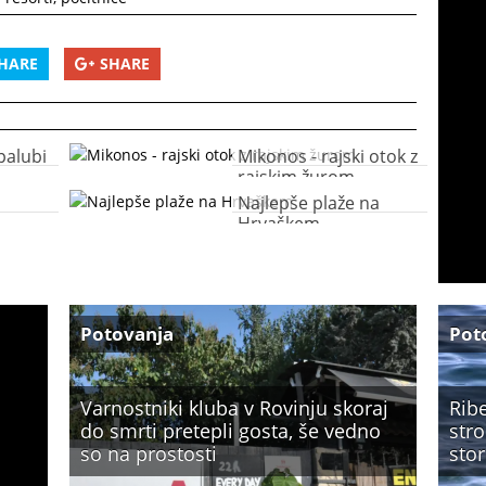
HARE
SHARE
 palubi
Mikonos - rajski otok z
rajskim žurom
Najlepše plaže na
Hrvaškem
Potovanja
Pot
Varnostniki kluba v Rovinju skoraj
Ribe
do smrti pretepli gosta, še vedno
stro
so na prostosti
stor