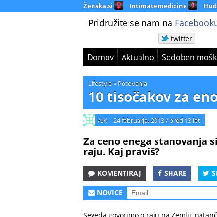
Ženska.si
Intimatemedicine
Hud
Pridružite se nam na
Facebooku
twitter
Domov
Aktualno
Sodoben mošk
Lifestyle
»
Potovanja
10 tisočakov za eno
A.K.
24 februarja, 2013
/
pred 13 let
Za ceno enega stanovanja si
raju. Kaj praviš?
KOMENTIRAJ
SHARE
S
NOVICE
Seveda govorimo o raju na Zemlji, natanč