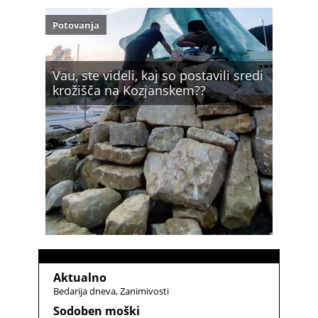
Potovanja
Vau, ste videli, kaj so postavili sredi
krožišča na Kozjanskem??
Aktualno
Bedarija dneva
Zanimivosti
Sodoben moški