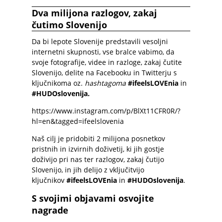
Dva milijona razlogov, zakaj
čutimo Slovenijo
Da bi lepote Slovenije predstavili vesoljni
internetni skupnosti, vse bralce vabimo, da
svoje fotografije, videe in razloge, zakaj čutite
Slovenijo, delite na Facebooku in Twitterju s
ključnikoma oz.
hashtagoma
#ifeelsLOVEnia
in
#HUDOslovenija.
https://www.instagram.com/p/BlXt11CFR0R/?
hl=en&tagged=ifeelslovenia
Naš cilj je pridobiti 2 milijona posnetkov
pristnih in izvirnih doživetij, ki jih gostje
doživijo pri nas ter razlogov, zakaj čutijo
Slovenijo, in jih delijo z vključitvijo
ključnikov
#ifeelsLOVEnia
in
#HUDOslovenija
.
S svojimi objavami osvojite
nagrade