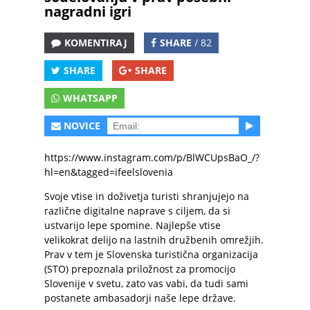
nagradni igri
KOMENTIRAJ
SHARE
/ 82
SHARE
SHARE
WHATSAPP
NOVICE
https://www.instagram.com/p/BlWCUpsBaO_/?
hl=en&tagged=ifeelslovenia
Svoje vtise in doživetja turisti shranjujejo na
različne digitalne naprave s ciljem, da si
ustvarijo lepe spomine. Najlepše vtise
velikokrat delijo na lastnih družbenih omrežjih.
Prav v tem je Slovenska turistična organizacija
(STO) prepoznala priložnost za promocijo
Slovenije v svetu, zato vas vabi, da tudi sami
postanete ambasadorji naše lepe države.