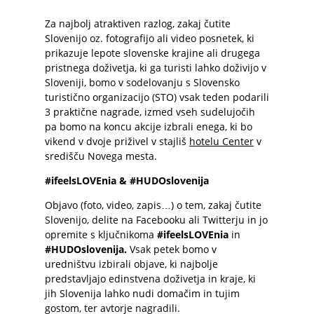
Za najbolj atraktiven razlog, zakaj čutite
Slovenijo oz. fotografijo ali video posnetek, ki
prikazuje lepote slovenske krajine ali drugega
pristnega doživetja, ki ga turisti lahko doživijo v
Sloveniji, bomo v sodelovanju s Slovensko
turistično organizacijo (STO) vsak teden podarili
3 praktične nagrade, izmed vseh sudelujočih
pa bomo na koncu akcije izbrali enega, ki bo
vikend v dvoje priživel v stajliš
hotelu Center
v
središču Novega mesta.
#ifeelsLOVEnia & #HUDOslovenija
Objavo (foto, video, zapis…) o tem, zakaj čutite
Slovenijo, delite na Facebooku ali Twitterju in jo
opremite s ključnikoma
#ifeelsLOVEnia
in
#HUDOslovenija.
Vsak petek bomo v
uredništvu izbirali objave, ki najbolje
predstavljajo edinstvena doživetja in kraje, ki
jih Slovenija lahko nudi domačim in tujim
gostom, ter avtorje nagradili.