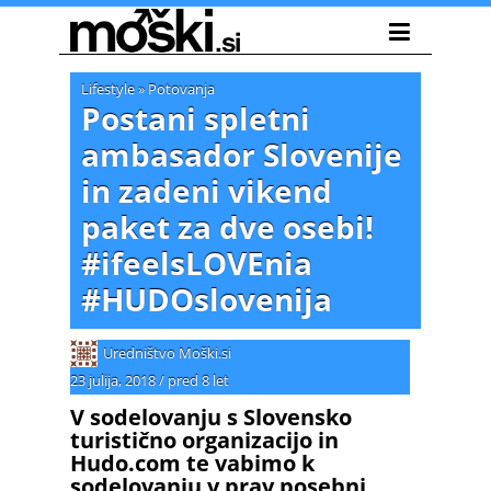
Lifestyle
»
Potovanja
Postani spletni
ambasador Slovenije
in zadeni vikend
paket za dve osebi!
#ifeelsLOVEnia
#HUDOslovenija
Uredništvo Moški.si
23 julija, 2018
/
pred 8 let
V sodelovanju s Slovensko
turistično organizacijo in
Hudo.com te vabimo k
sodelovanju v prav posebni