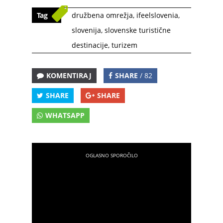
Tag
družbena omrežja
,
ifeelslovenia
,
slovenija
,
slovenske turistične
destinacije
,
turizem
KOMENTIRAJ
SHARE
/ 82
SHARE
SHARE
WHATSAPP