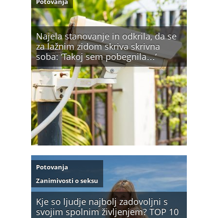
Potovanja
Najela stanovanje in odkrila, da se
za lažnim zidom skriva skrivna
soba: ‘Takoj sem pobegnila…’
Potovanja
Zanimivosti o seksu
Kje so ljudje najbolj zadovoljni s
svojim spolnim življenjem? TOP 10