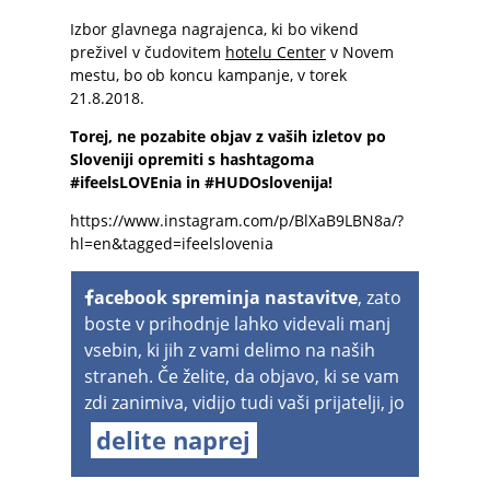
Izbor glavnega nagrajenca, ki bo vikend
preživel v čudovitem
hotelu Center
v Novem
mestu, bo ob koncu kampanje, v torek
21.8.2018.
Torej, ne pozabite objav z vaših izletov po
Sloveniji opremiti s hashtagoma
#ifeelsLOVEnia in #HUDOslovenija!
https://www.instagram.com/p/BlXaB9LBN8a/?
hl=en&tagged=ifeelslovenia
acebook spreminja nastavitve
, zato
boste v prihodnje lahko videvali manj
vsebin, ki jih z vami delimo na naših
straneh. Če želite, da objavo, ki se vam
zdi zanimiva, vidijo tudi vaši prijatelji, jo
delite naprej