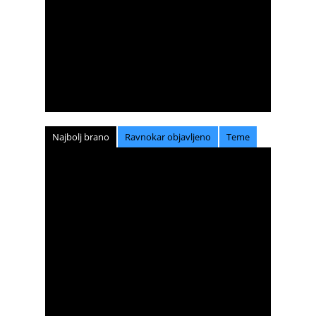
Najbolj brano
Ravnokar objavljeno
Teme