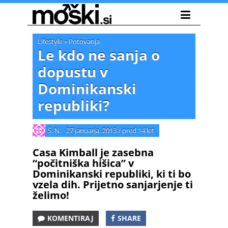
Lifestyle
»
Potovanja
Le kdo ne sanja o
dopustu v
Dominikanski
republiki?
Š. N.
27 januarja, 2013
/
pred 14 let
Casa Kimball je zasebna
“počitniška hišica” v
Dominikanski republiki, ki ti bo
vzela dih. Prijetno sanjarjenje ti
želimo!
KOMENTIRAJ
SHARE