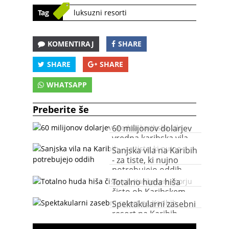
Tag
luksuzni resorti
KOMENTIRAJ
SHARE
SHARE
SHARE
WHATSAPP
Preberite še
60 milijonov dolarjev
vredna karibska vila
Sanjska vila na Karibih
- za tiste, ki nujno
potrebujejo oddih
Totalno huda hiša
čisto ob Karibskem
morju
Spektakularni zasebni
resort na Karibih