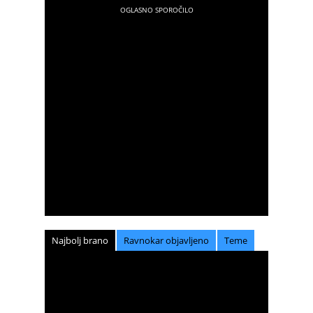
Najbolj brano
Ravnokar objavljeno
Teme