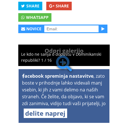
SHARE
SHARE
WHATSAPP
NOVICE
Odpri galerijo
Le kdo ne sanja o dopustu v Dominikanski
republiki? 1 / 16
acebook spreminja nastavitve
, zato
boste v prihodnje lahko videvali manj
vsebin, ki jih z vami delimo na naših
straneh. Če želite, da objavo, ki se vam
zdi zanimiva, vidijo tudi vaši prijatelji, jo
delite naprej