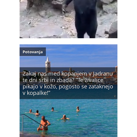
Potovanja
Zakaj nas med kopanjem v Jadranu
te dni srbi in zbada? ”Te živalice
pikajo v kožo, pogosto se zataknejo
v kopalke!”