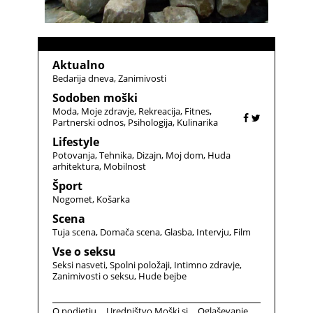
Aktualno
Bedarija dneva
Zanimivosti
Sodoben moški
Moda
Moje zdravje
Rekreacija
Fitnes
Partnerski odnos
Psihologija
Kulinarika
Lifestyle
Potovanja
Tehnika
Dizajn
Moj dom
Huda
arhitektura
Mobilnost
Šport
Nogomet
Košarka
Scena
Tuja scena
Domača scena
Glasba
Intervju
Film
Vse o seksu
Seksi nasveti
Spolni položaji
Intimno zdravje
Zanimivosti o seksu
Hude bejbe
O podjetju
Uredništvo Moški.si
Oglaševanje