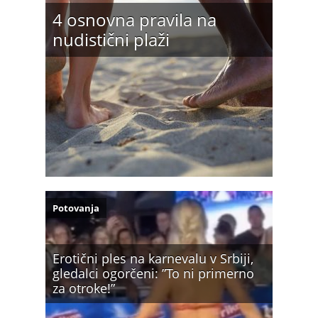
4 osnovna pravila na
nudistični plaži
Potovanja
Erotični ples na karnevalu v Srbiji,
gledalci ogorčeni: ”To ni primerno
za otroke!”