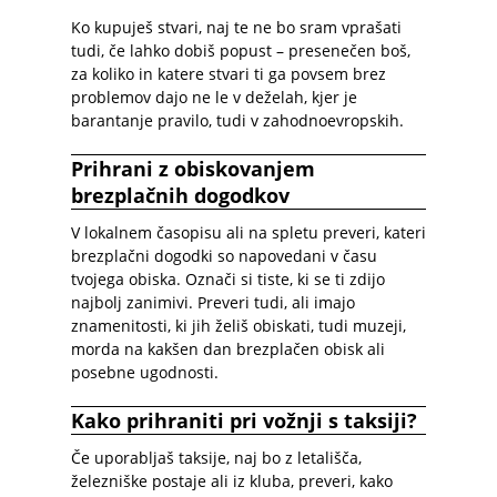
Ko kupuješ stvari, naj te ne bo sram vprašati
tudi, če lahko dobiš popust – presenečen boš,
za koliko in katere stvari ti ga povsem brez
problemov dajo ne le v deželah, kjer je
barantanje pravilo, tudi v zahodnoevropskih.
Prihrani z obiskovanjem
brezplačnih dogodkov
V lokalnem časopisu ali na spletu preveri, kateri
brezplačni dogodki so napovedani v času
tvojega obiska. Označi si tiste, ki se ti zdijo
najbolj zanimivi. Preveri tudi, ali imajo
znamenitosti, ki jih želiš obiskati, tudi muzeji,
morda na kakšen dan brezplačen obisk ali
posebne ugodnosti.
Kako prihraniti pri vožnji s taksiji?
Če uporabljaš taksije, naj bo z letališča,
železniške postaje ali iz kluba, preveri, kako