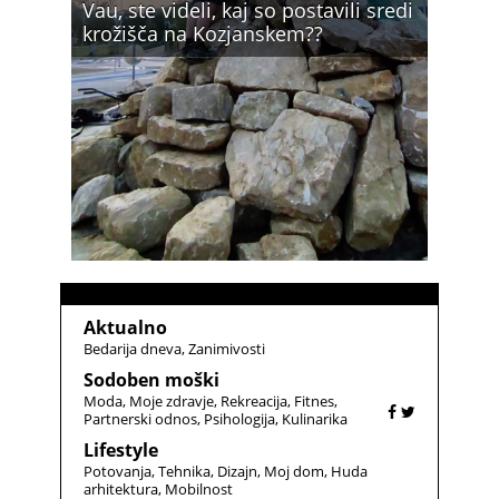
Vau, ste videli, kaj so postavili sredi
krožišča na Kozjanskem??
Aktualno
Bedarija dneva
Zanimivosti
Sodoben moški
Moda
Moje zdravje
Rekreacija
Fitnes
Partnerski odnos
Psihologija
Kulinarika
Lifestyle
Potovanja
Tehnika
Dizajn
Moj dom
Huda
arhitektura
Mobilnost