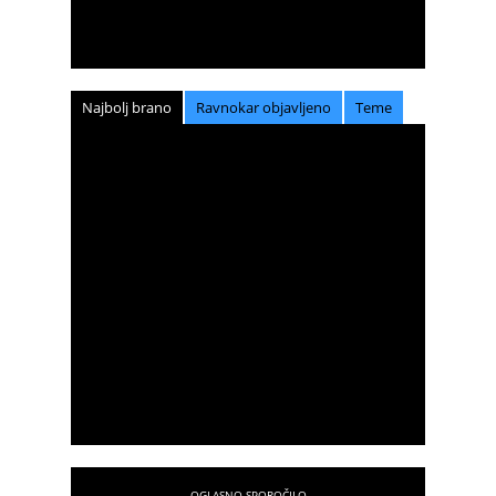
Najbolj brano
Ravnokar objavljeno
Teme