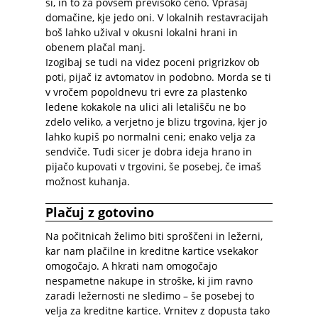
si, in to za povsem previsoko ceno. Vprašaj
domačine, kje jedo oni. V lokalnih restavracijah
boš lahko užival v okusni lokalni hrani in
obenem plačal manj.
Izogibaj se tudi na videz poceni prigrizkov ob
poti, pijač iz avtomatov in podobno. Morda se ti
v vročem popoldnevu tri evre za plastenko
ledene kokakole na ulici ali letališču ne bo
zdelo veliko, a verjetno je blizu trgovina, kjer jo
lahko kupiš po normalni ceni; enako velja za
sendviče. Tudi sicer je dobra ideja hrano in
pijačo kupovati v trgovini, še posebej, če imaš
možnost kuhanja.
Plačuj z gotovino
Na počitnicah želimo biti sproščeni in ležerni,
kar nam plačilne in kreditne kartice vsekakor
omogočajo. A hkrati nam omogočajo
nespametne nakupe in stroške, ki jim ravno
zaradi ležernosti ne sledimo – še posebej to
velja za kreditne kartice. Vrnitev z dopusta tako