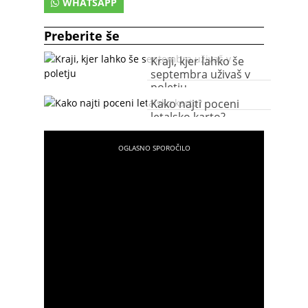
WHATSAPP
Preberite še
Kraji, kjer lahko še
septembra uživaš v
poletju
Kako najti poceni
letalsko karto?