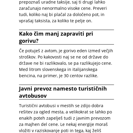
prepoznaš uradne taksije, saj ti drugi lahko
zaračunajo nenormalno visoke cene. Preveri
tudi, koliko naj bi plačal za določeno pot, in
vprašaj taksista, za koliko te pelje on.
Kako čim manj zapraviti pri
gorivu?
Če potuješ z avtom, je gorivo eden izmed večjih
stroškov. Po kakovosti naj se ne od države do
države ne bi razlikovalo, se pa razlikujejo cene.
Med litrom slovenskega in italijanskega
bencina, na primer, je 30 centov razlike.
Javni prevoz namesto turističnih
avtobusov
Turistični avtobusi v mestih se zdijo dobra
rešitev za ogled mesta, a velikokrat se lahko po
enakih poteh zapelješ tudi z javnim prevozom
za majhen del cene. Le nekaj energije moraš
vložiti v raziskovanje poti in tega, kaj želiš