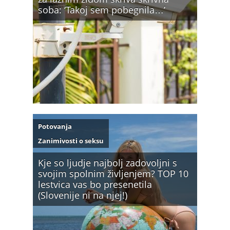
soba: ‘Takoj sem pobegnila…’
Potovanja
Zanimivosti o seksu
Kje so ljudje najbolj zadovoljni s
svojim spolnim življenjem? TOP 10
lestvica vas bo presenetila
(Slovenije ni na njej!)