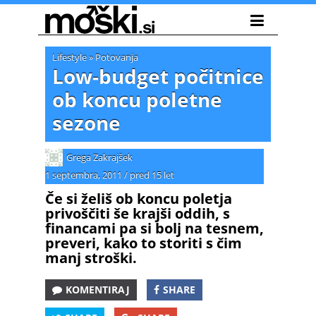
Lifestyle
»
Potovanja
Low-budget počitnice
ob koncu poletne
sezone
Grega Zakrajšek
1 septembra, 2011
/
pred 15 let
Če si želiš ob koncu poletja
privoščiti še krajši oddih, s
financami pa si bolj na tesnem,
preveri, kako to storiti s čim
manj stroški.
KOMENTIRAJ
SHARE