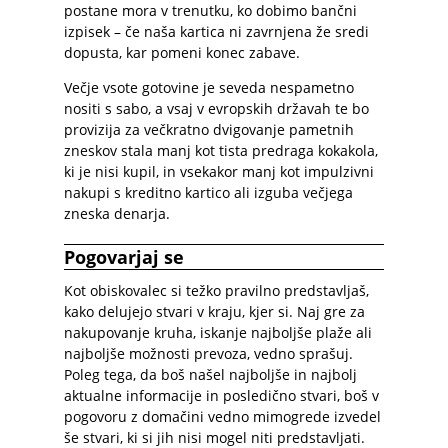
postane mora v trenutku, ko dobimo bančni
izpisek – če naša kartica ni zavrnjena že sredi
dopusta, kar pomeni konec zabave.
Večje vsote gotovine je seveda nespametno
nositi s sabo, a vsaj v evropskih državah te bo
provizija za večkratno dvigovanje pametnih
zneskov stala manj kot tista predraga kokakola,
ki je nisi kupil, in vsekakor manj kot impulzivni
nakupi s kreditno kartico ali izguba večjega
zneska denarja.
Pogovarjaj se
Kot obiskovalec si težko pravilno predstavljaš,
kako delujejo stvari v kraju, kjer si. Naj gre za
nakupovanje kruha, iskanje najboljše plaže ali
najboljše možnosti prevoza, vedno sprašuj.
Poleg tega, da boš našel najboljše in najbolj
aktualne informacije in posledično stvari, boš v
pogovoru z domačini vedno mimogrede izvedel
še stvari, ki si jih nisi mogel niti predstavljati.