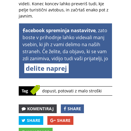
videti. Konec koncev lahko preveriš tudi, kje
pelje turistični avtobus, in začrtaš enako pot z
javnim.
acebook spreminja nastavitve
, zato
boste v prihodnje lahko videvali manj
vsebin, ki jih z vami delimo na naših
straneh. Če želite, da objavo, ki se vam
zdi zanimiva, vidijo tudi vaši prijatelji, jo
delite naprej
Tag
dopust
,
potovati z malo stroški
KOMENTIRAJ
SHARE
SHARE
SHARE