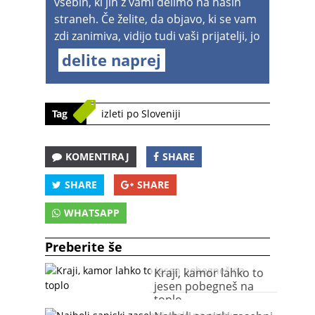
vsebin, ki jih z vami delimo na naših
straneh. Če želite, da objavo, ki se vam
zdi zanimiva, vidijo tudi vaši prijatelji, jo
delite naprej
Tag
izleti po Sloveniji
KOMENTIRAJ
SHARE
SHARE
SHARE
WHATSAPP
Preberite še
Kraji, kamor lahko to
jesen pobegneš na
toplo