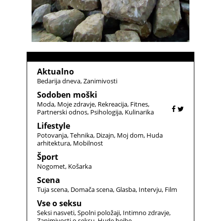
Aktualno
Bedarija dneva
Zanimivosti
Sodoben moški
Moda
Moje zdravje
Rekreacija
Fitnes
Partnerski odnos
Psihologija
Kulinarika
Lifestyle
Potovanja
Tehnika
Dizajn
Moj dom
Huda
arhitektura
Mobilnost
Šport
Nogomet
Košarka
Scena
Tuja scena
Domača scena
Glasba
Intervju
Film
Vse o seksu
Seksi nasveti
Spolni položaji
Intimno zdravje
Zanimivosti o seksu
Hude bejbe