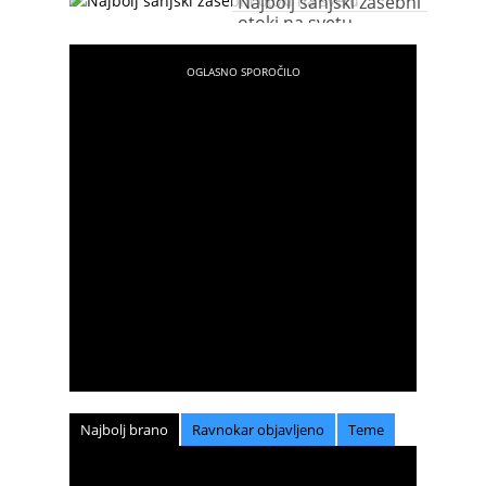
Najbolj sanjski zasebni
otoki na svetu
Najbolj brano
Ravnokar objavljeno
Teme