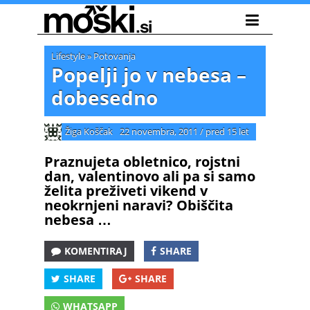
Lifestyle
»
Potovanja
Popelji jo v nebesa –
dobesedno
Žiga Koščak
22 novembra, 2011
/
pred 15 let
Praznujeta obletnico, rojstni
dan, valentinovo ali pa si samo
želita preživeti vikend v
neokrnjeni naravi? Obiščita
nebesa …
KOMENTIRAJ
SHARE
SHARE
SHARE
WHATSAPP