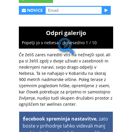
NOVICE
Odpri galerijo
Popelji jo v nebesa - dobesedno 1 / 10
Če želiš zares narediti vtis na nežnejši spol, ali
pa si želiš zgolj v dvoje uživati v zasebnosti in
neokrnjeni naravi, svojo drago odpelji v
Nebesa. Ta se nahajajo v Kobaridu na skoraj
900 metrih nadmorske višine. Poleg terase z
izjemnim pogledom hiške, opremljene z vsem,
kar človek potrebuje za prijetno in samostojno
življenje, nudijo tudi skupen družabni prostor z
ognjiščem ter wellnes center.
acebook spreminja nastavitve
, zato
boste v prihodnje lahko videvali manj