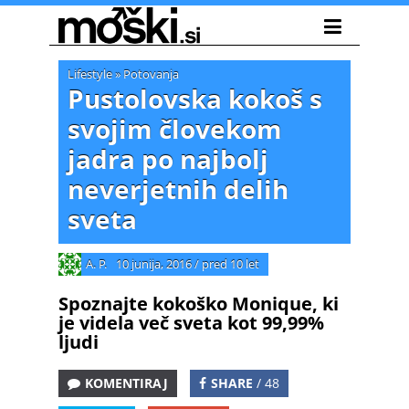
Lifestyle
»
Potovanja
Pustolovska kokoš s
svojim človekom
jadra po najbolj
neverjetnih delih
sveta
A. P.
10 junija, 2016
/
pred 10 let
Spoznajte kokoško Monique, ki
je videla več sveta kot 99,99%
ljudi
KOMENTIRAJ
SHARE
/ 48