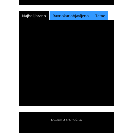
Najbolj brano
Ravnokar objavljeno
Teme