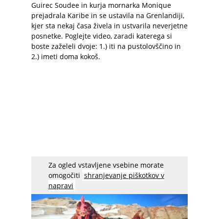
Guirec Soudee in kurja mornarka Monique
prejadrala Karibe in se ustavila na Grenlandiji,
kjer sta nekaj časa živela in ustvarila neverjetne
posnetke. Poglejte video, zaradi katerega si
boste zaželeli dvoje: 1.) iti na pustolovščino in
2.) imeti doma kokoš.
Za ogled vstavljene vsebine morate
Kdo pravi, da kokoši niso ustvarjene za Arktične
omogočiti
shranjevanje piškotkov v
razmere? Monique zima ne pride do živega.
napravi