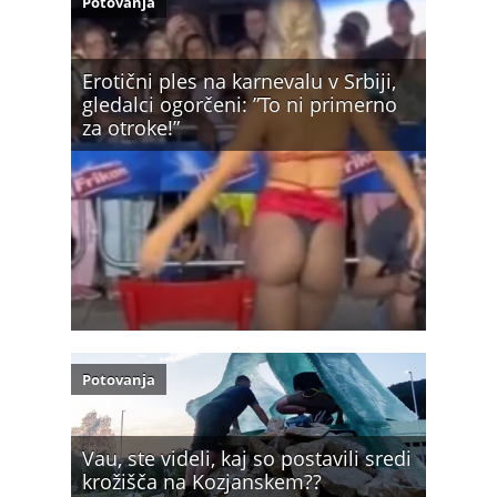
Potovanja
Erotični ples na karnevalu v Srbiji,
gledalci ogorčeni: ”To ni primerno
za otroke!”
Potovanja
Vau, ste videli, kaj so postavili sredi
krožišča na Kozjanskem??