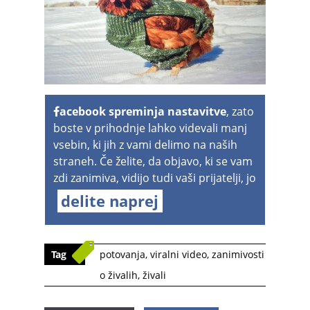
acebook spreminja nastavitve
, zato
boste v prihodnje lahko videvali manj
vsebin, ki jih z vami delimo na naših
straneh. Če želite, da objavo, ki se vam
zdi zanimiva, vidijo tudi vaši prijatelji, jo
delite naprej
Tag
potovanja
,
viralni video
,
zanimivosti
o živalih
,
živali