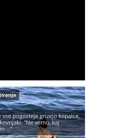
ovanja
 vse pogosteje grizejo kopalce,
kovnjaki: ”Ne vemo, kaj
iti…”