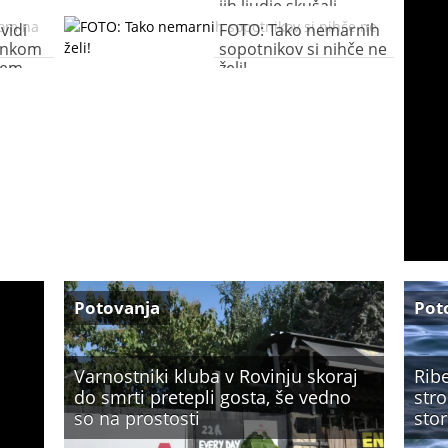
jih ljudje skušali
prinesti na letalo
vidi
FOTO: Tako nemarnih
tankom
sopotnikov si nihče ne
šem
želi!
Potovanja
Pot
Varnostniki kluba v Rovinju skoraj
Ribe
do smrti pretepli gosta, še vedno
stro
so na prostosti
stor