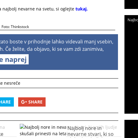
a najbolj nevarne na svetu
, si oglejte
tukaj.
Najbo
Foto: Thinkstock
 zato boste v prihodnje lahko videvali manj vsebin,
h. Če želite, da objavo, ki se vam zdi zanimiva,
te naprej
ke nesreče
HARE
SHARE
Najbolj nore in
ke
nevarne stvari, ki so