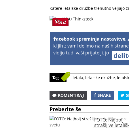
Katere letalske družbe trenutno veljajo z
acebook spreminja nastavitve
,
ki jih z vami delimo na naših strane
vidijo tudi vaši prijatelji, jo
deli
Tag
letala
,
letalske družbe
,
letals
KOMENTIRAJ
SHARE
S
Preberite še
FOTO: Najbolj
strašljive letališ