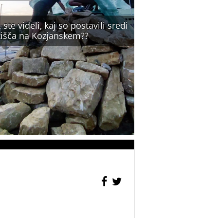
 ste videli, kaj so postavili sredi
žišča na Kozjanskem??