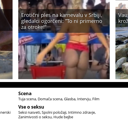
Erotični ples na karnevalu v Srbiji,
Vau,
gledalci ogorčeni: ”To ni primerno
kro
za otroke!”
Scena
Tuja scena
Domača scena
Glasba
Intervju
Film
Vse o seksu
tnerski
Seksi nasveti
Spolni položaji
Intimno zdravje
Zanimivosti o seksu
Hude bejbe