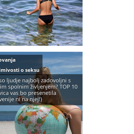
ovanja
imivosti o seksu
so ljudje najbolj zadovoljni s
jim spolnim življenjem? TOP 10
vica vas bo presenetila
venije ni na njej!)