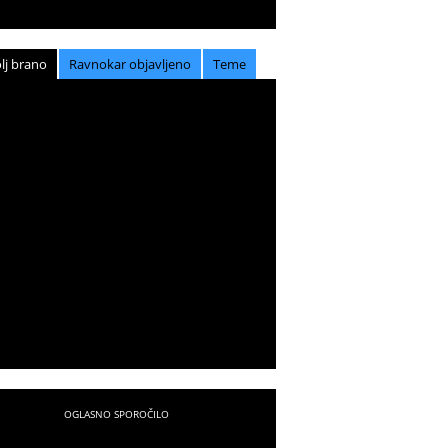
lj brano
Ravnokar objavljeno
Teme