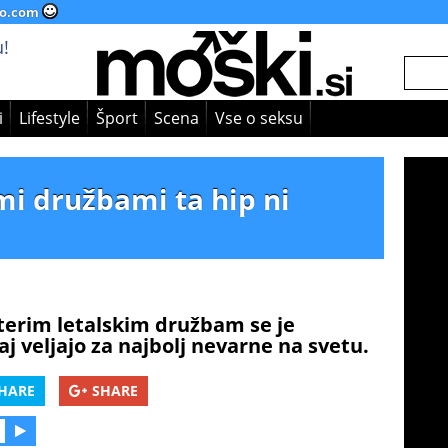
o.com
!
i
Lifestyle
Šport
Scena
Vse o seksu
mi družbami ta hip ni
aterim letalskim družbam se je
aj veljajo za najbolj nevarne na svetu.
HARE
SHARE