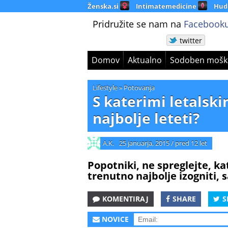
Ženska.si
Intimatemedicine
Hud
Pridružite se nam na
Facebooku
twitter
Domov
Aktualno
Sodoben mošk
Lifestyle
»
Potovanja
S katerimi letalski
najbolje leteti?
A.K.
25 januarja, 2015
/
pred 12 let
Popotniki, ne spreglejte, k
trenutno najbolje izogniti, s
KOMENTIRAJ
SHARE
S
NOVICE