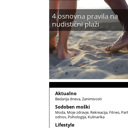
4 osnovna pravila na
nudistični plaži
Aktualno
Bedarija dneva
Zanimivosti
Sodoben moški
Moda
Moje zdravje
Rekreacija
Fitnes
Par
odnos
Psihologija
Kulinarika
Lifestyle