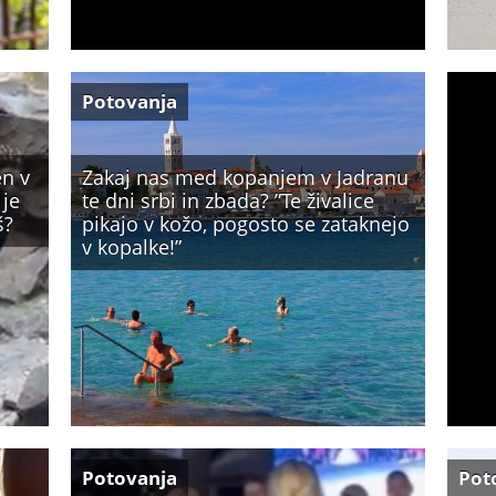
Potovanja
en v
Zakaj nas med kopanjem v Jadranu
 je
te dni srbi in zbada? ”Te živalice
š?
pikajo v kožo, pogosto se zataknejo
v kopalke!”
Potovanja
Pot