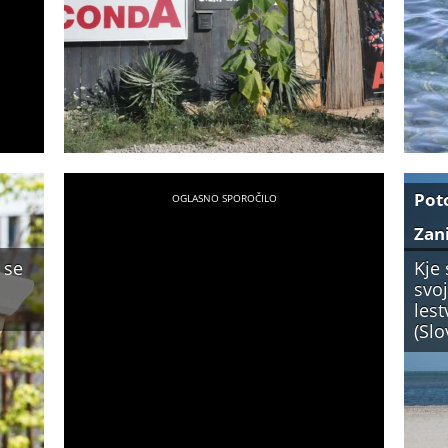
Pot
Zan
 se
Kje 
svo
lest
(Slo