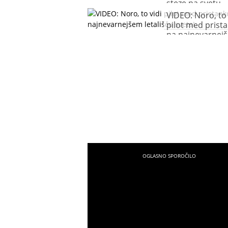
steze na svetu
VIDEO: Noro, to 
pilot med pris
na najnevarnej
letališču sveta!