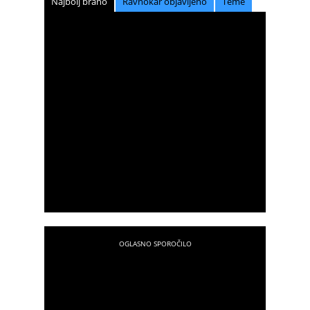
Najbolj brano
Ravnokar objavljeno
Teme