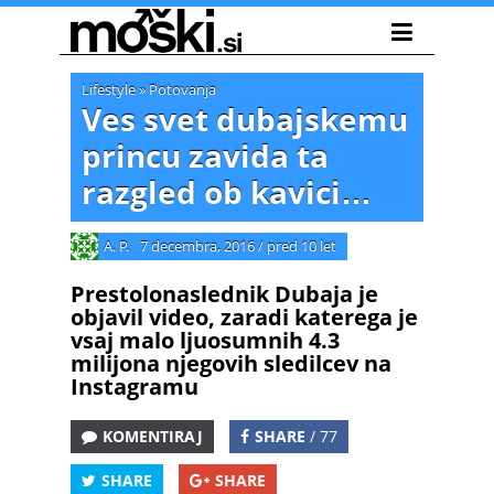
Lifestyle
»
Potovanja
Ves svet dubajskemu
princu zavida ta
razgled ob kavici…
A. P.
7 decembra, 2016
/
pred 10 let
Prestolonaslednik Dubaja je
objavil video, zaradi katerega je
vsaj malo ljuosumnih 4.3
milijona njegovih sledilcev na
Instagramu
KOMENTIRAJ
SHARE
/ 77
SHARE
SHARE