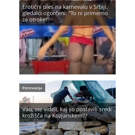
Erotični ples na karnevalu v Srbiji,
gledalci ogorčeni: ”To ni primerno
za otroke!”
Potovanja
Vau, ste videli, kaj so postavili sredi
krožišča na Kozjanskem??