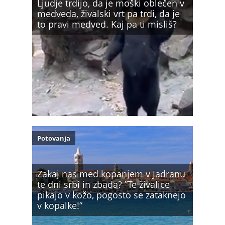
Ljudje trdijo, da je moški oblečen v
medveda, živalski vrt pa trdi, da je
to pravi medved. Kaj pa ti misliš?
Potovanja
Zakaj nas med kopanjem v Jadranu
te dni srbi in zbada? ”Te živalice
pikajo v kožo, pogosto se zataknejo
v kopalke!”