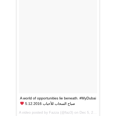
A world of opportunities lie beneath. #MyDubai
5.12.2016 صباح السحاب للأحباب
A video posted by Fazza (@faz3) on
Dec 5, 2016 at 11:00pm PST