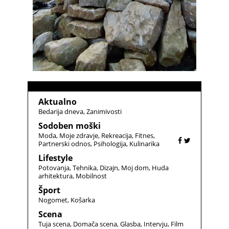
Aktualno
Bedarija dneva
Zanimivosti
Sodoben moški
Moda
Moje zdravje
Rekreacija
Fitnes
Partnerski odnos
Psihologija
Kulinarika
Lifestyle
Potovanja
Tehnika
Dizajn
Moj dom
Huda
arhitektura
Mobilnost
Šport
Nogomet
Košarka
Scena
Tuja scena
Domača scena
Glasba
Intervju
Film