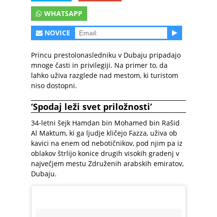
WHATSAPP
NOVICE
Princu prestolonasledniku v Dubaju pripadajo
mnoge časti in privilegiji. Na primer to, da
lahko uživa razglede nad mestom, ki turistom
niso dostopni.
‘Spodaj leži svet priložnosti’
34-letni šejk Hamdan bin Mohamed bin Rašid
Al Maktum, ki ga ljudje kličejo Fazza, uživa ob
kavici na enem od nebotičnikov, pod njim pa iz
oblakov štrlijo konice drugih visokih gradenj v
največjem mestu Združenih arabskih emiratov,
Dubaju.