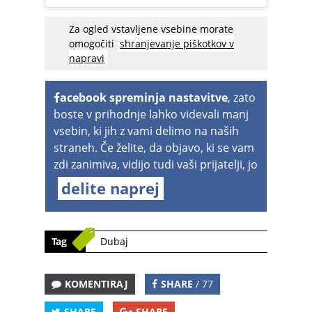
Za ogled vstavljene vsebine morate
omogočiti
shranjevanje piškotkov v
napravi
acebook spreminja nastavitve
, zato
boste v prihodnje lahko videvali manj
vsebin, ki jih z vami delimo na naših
straneh. Če želite, da objavo, ki se vam
zdi zanimiva, vidijo tudi vaši prijatelji, jo
delite naprej
Tag
Dubaj
KOMENTIRAJ
SHARE
/ 77
SHARE
SHARE