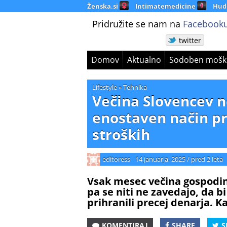
Ženska.si
Intimatemedicine
Hud
Pridružite se nam na
Facebooku
twitter
Domov
Aktualno
Sodoben mošk
Lifestyle
»
Tehnika
Večina Slovencev n
enostaven način pr
stroških
editoress
14 januarja, 2025
/
pred 2 leta
Vsak mesec večina gospodin
pa se niti ne zavedajo, da b
prihranili precej denarja. K
KOMENTIRAJ
SHARE
S