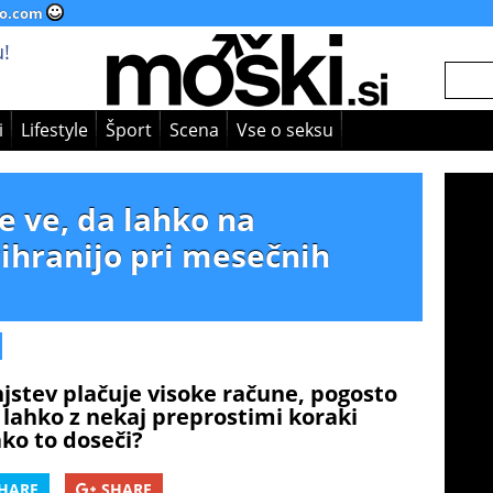
o.com
!
i
Lifestyle
Šport
Scena
Vse o seksu
e ve, da lahko na
ihranijo pri mesečnih
jstev plačuje visoke račune, pogosto
i lahko z nekaj preprostimi koraki
ako to doseči?
HARE
SHARE