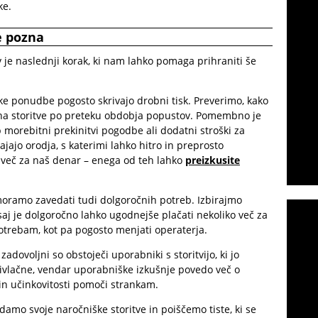
ke.
e pozna
 je naslednji korak, ki nam lahko pomaga prihraniti še
ke ponudbe pogosto skrivajo drobni tisk. Preverimo, kako
cena storitve po preteku obdobja popustov. Pomembno je
ob morebitni prekinitvi pogodbe ali dodatni stroški za
jajo orodja, s katerimi lahko hitro in preprosto
več za naš denar – enega od teh lahko
preizkusite
oramo zavedati tudi dolgoročnih potreb. Izbirajmo
 saj je dolgoročno lahko ugodnejše plačati nekoliko več za
potrebam, kot pa pogosto menjati operaterja.
adovoljni so obstoječi uporabniki s storitvijo, ki jo
vlačne, vendar uporabniške izkušnje povedo več o
 in učinkovitosti pomoči strankam.
damo svoje naročniške storitve in poiščemo tiste, ki se