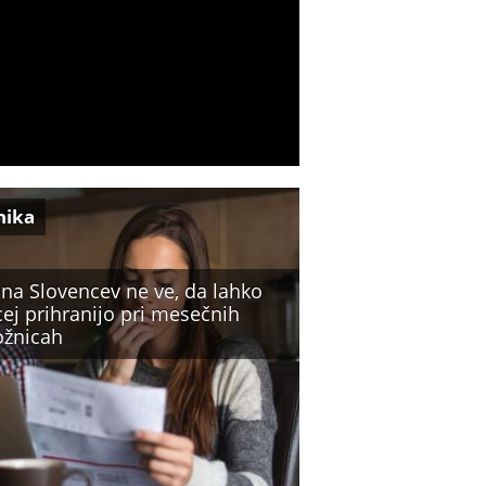
nika
ina Slovencev ne ve, da lahko
ej prihranijo pri mesečnih
ožnicah