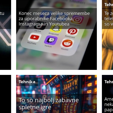
Teh
tu
Konec meseca velike spremembe
Te 
za uporabnike Facebooka,
tele
Instagrama in Youtubea
so 
Tehnika
Teh
To so najbolj zabavne
Ame
neka
spletne igre
pap