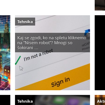
Tehnika
Kaj se zgodi, ko na spletu kliknemo
na “Nisem robot”? Mnogi so
šokirani …
Tehnika
Akt