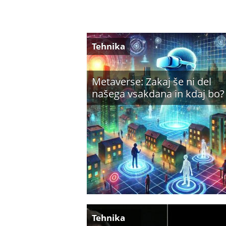
Tehnika
Metaverse: Zakaj še ni del
našega vsakdana in kdaj bo?
Tehnika