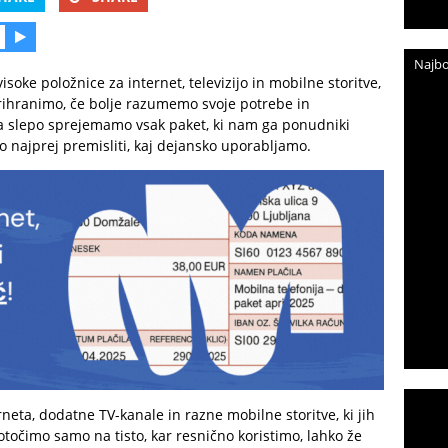
Najbo
ke položnice za internet, televizijo in mobilne storitve,
 prihranimo, če bolje razumemo svoje potrebe in
a slepo sprejemamo vsak paket, ki nam ga ponudniki
o najprej premisliti, kaj dejansko uporabljamo.
rneta, dodatne TV-kanale in razne mobilne storitve, ki jih
očimo samo na tisto, kar resnično koristimo, lahko že