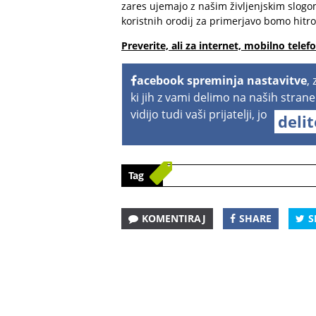
zares ujemajo z našim življenjskim slog
koristnih orodij za primerjavo bomo hitro 
Preverite, ali za internet, mobilno telefo
acebook spreminja nastavitve
,
ki jih z vami delimo na naših strane
vidijo tudi vaši prijatelji, jo
deli
Tag
KOMENTIRAJ
SHARE
S