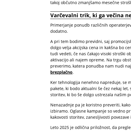
takoj občutno zmanjšamo mesečne stroš
Varčevalni trik, ki ga večina n
Primerjanje ponudb različnih operaterjev
dodatno.
A pri tem bodimo previdni, saj promocijs
dolgo velja akcijska cena in kakšna bo 
tudi vedeti, če nas čakajo visoki stroški 
aktivacijo ali najem opreme. Na trgu obsta
preverimo, katera ponudba nam nudi naj
brezplačno
.
Ker tehnologija nenehno napreduje, se m
pakete, ki bodo aktualni še čez nekaj let,
storitev, ki bo še dolgo ustrezala našim 
Nenazadnje pa je koristno preveriti, kako z
izbiramo. Oglasne kampanje so vedno pri
kakovosti storitev, zanesljivosti povezave
Leto 2025 je odlična priložnost, da pregle