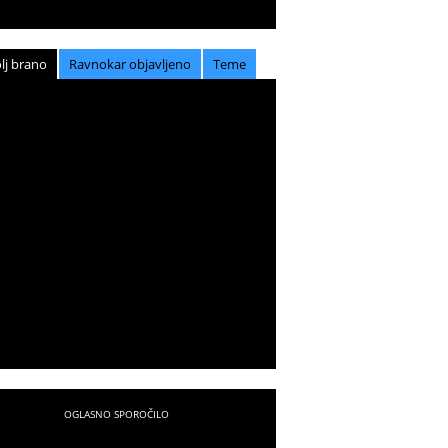
lj brano
Ravnokar objavljeno
Teme