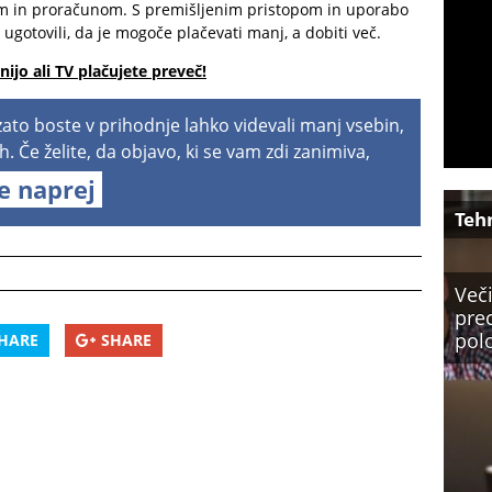
om in proračunom. S premišljenim pristopom in uporabo
ugotovili, da je mogoče plačevati manj, a dobiti več.
nijo ali TV plačujete preveč!
 zato boste v prihodnje lahko videvali manj vsebin,
h. Če želite, da objavo, ki se vam zdi zanimiva,
te naprej
Teh
Več
prec
pol
HARE
SHARE