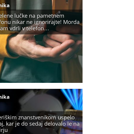
nika
zelene lučke na pametnem
fonu nikar ne ignorirajte! Morda
vam vdrli v telefon…
nika
riškim znanstvenikom uspelo
j, kar je do sedaj delovalo le na
irju