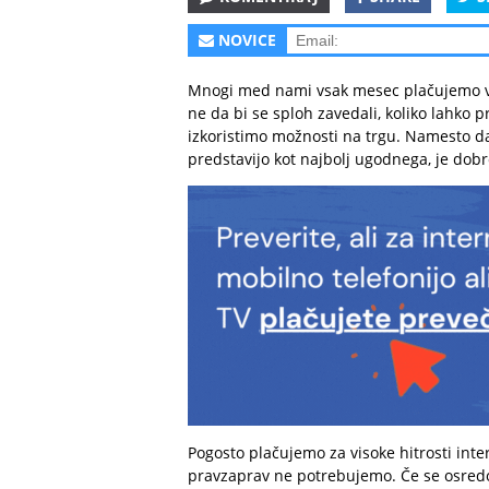
NOVICE
Mnogi med nami vsak mesec plačujemo viso
ne da bi se sploh zavedali, koliko lahko
izkoristimo možnosti na trgu. Namesto d
predstavijo kot najbolj ugodnega, je dobr
Pogosto plačujemo za visoke hitrosti inte
pravzaprav ne potrebujemo. Če se osredot