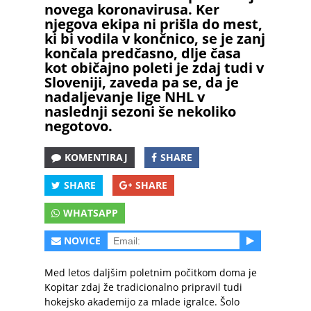
novega koronavirusa. Ker
njegova ekipa ni prišla do mest,
ki bi vodila v končnico, se je zanj
končala predčasno, dlje časa
kot običajno poleti je zdaj tudi v
Sloveniji, zaveda pa se, da je
nadaljevanje lige NHL v
naslednji sezoni še nekoliko
negotovo.
KOMENTIRAJ
SHARE
SHARE
SHARE
WHATSAPP
NOVICE
Med letos daljšim poletnim počitkom doma je
Kopitar zdaj že tradicionalno pripravil tudi
hokejsko akademijo za mlade igralce. Šolo