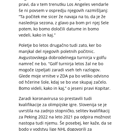
pravi, da v tem trenutku Los Angeles vendarle
še ni povsem v ospredju njegovih razmišljanj:
“Ta počitek me sicer že navaja na to, da je že
naslednja sezona, z glavo pa bom pri njej šele
potem, ko bomo določili datume in bomo
vedeli, kako in kaj.”
Poletje bo letos drugačno tudi zato, ker bo
manjkal del njegovih poletnih počitnic.
Avgustovskega dobrodelnega turnirja v golfu
namreč ne bo. “Golf turnirja letos žal ne bo
mogoče izpeljati zaradi vseh teh razlogov.
Glede moje vrnitve v ZDA pa bo veliko odvisno
od hčerine šole, kdaj se bo vse skupaj začelo.
Bomo videli, kako in kaj,” o jeseni pravi Kopitar.
Zaradi koronavirusa so prestavili tudi
kvalifikacije za olimpijske igre. Slovenija se je
uvrstila na zadnjo stopničko, selitev kvalifikacij
za Peking 2022 na leto 2021 pa odpira možnost
nastopa tudi njemu. Še posebej, ker kaže, da se
bodo v vodstvu lige NHL dogovorili za