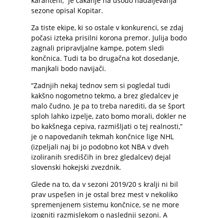
karanteni,” je čakanje na usodo nadaljevanja
sezone opisal Kopitar.
Za tiste ekipe, ki so ostale v konkurenci, se zdaj
počasi izteka prisilni korona premor. Julija bodo
zagnali pripravljalne kampe, potem sledi
končnica. Tudi ta bo drugačna kot dosedanje,
manjkali bodo navijači.
“Zadnjih nekaj tednov sem si pogledal tudi
kakšno nogometno tekmo, a brez gledalcev je
malo čudno. Je pa to treba narediti, da se šport
sploh lahko izpelje, zato bomo morali, dokler ne
bo kakšnega cepiva, razmišljati o tej realnosti,”
je o napovedanih tekmah končnice lige NHL
(izpeljali naj bi jo podobno kot NBA v dveh
izoliranih središčih in brez gledalcev) dejal
slovenski hokejski zvezdnik.
Glede na to, da v sezoni 2019/20 s kralji ni bil
prav uspešen in je ostal brez mest v nekoliko
spremenjenem sistemu končnice, se ne more
izogniti razmislekom o naslednji sezoni. A