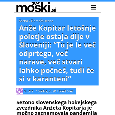
Scena
»
Domača scena
Anže Kopitar letošnje
poletje ostaja dlje v
Sloveniji: “Tu je le več
odprtega, več
narave, več stvari
lahko počneš, tudi če
si v karanteni”
s.l.,sta
10 julija, 2020
/
pred 6 let
Sezono slovenskega hokejskega
zvezdnika Anžeta Kopitarja je
močno zaznamovala pandemija