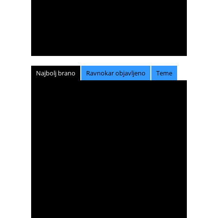
Najbolj brano
Ravnokar objavljeno
Teme