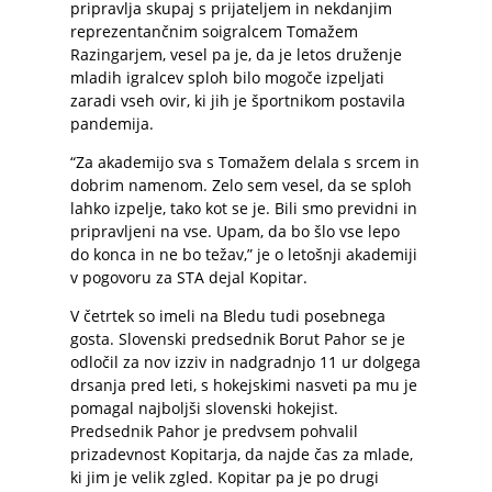
pripravlja skupaj s prijateljem in nekdanjim
reprezentančnim soigralcem Tomažem
Razingarjem, vesel pa je, da je letos druženje
mladih igralcev sploh bilo mogoče izpeljati
zaradi vseh ovir, ki jih je športnikom postavila
pandemija.
“Za akademijo sva s Tomažem delala s srcem in
dobrim namenom. Zelo sem vesel, da se sploh
lahko izpelje, tako kot se je. Bili smo previdni in
pripravljeni na vse. Upam, da bo šlo vse lepo
do konca in ne bo težav,” je o letošnji akademiji
v pogovoru za STA dejal Kopitar.
V četrtek so imeli na Bledu tudi posebnega
gosta. Slovenski predsednik Borut Pahor se je
odločil za nov izziv in nadgradnjo 11 ur dolgega
drsanja pred leti, s hokejskimi nasveti pa mu je
pomagal najboljši slovenski hokejist.
Predsednik Pahor je predvsem pohvalil
prizadevnost Kopitarja, da najde čas za mlade,
ki jim je velik zgled. Kopitar pa je po drugi