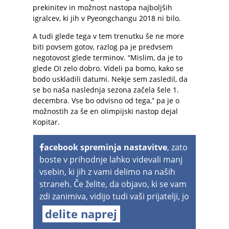
prekinitev in možnost nastopa najboljših
igralcev, ki jih v Pyeongchangu 2018 ni bilo.
A tudi glede tega v tem trenutku še ne more
biti povsem gotov, razlog pa je predvsem
negotovost glede terminov. “Mislim, da je to
glede OI zelo dobro. Videli pa bomo, kako se
bodo uskladili datumi. Nekje sem zasledil, da
se bo naša naslednja sezona začela šele 1.
decembra. Vse bo odvisno od tega,” pa je o
možnostih za še en olimpijski nastop dejal
Kopitar.
acebook spreminja nastavitve
, zato
boste v prihodnje lahko videvali manj
vsebin, ki jih z vami delimo na naših
straneh. Če želite, da objavo, ki se vam
zdi zanimiva, vidijo tudi vaši prijatelji, jo
delite naprej