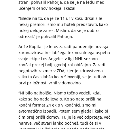
strani pohvalil Pahorja, da se je na ledu med
učenjem osnov hokeja izkazal.
“Glede na to, da je že 11 ur v kosu drsal z le
nekaj premori, smo mu hoteli predstaviti, kako
hokej deluje zares. Mislim, da se je dobro
odrezal,” je pohvalil Pahorja.
Anže Kopitar je letos zaradi pandemije novega
koronavirusa in slabšega tekmovalnega uspeha
svoje ekipe Los Angeles v ligi NHL sezono
končal precej bolj zgodaj kot običajno. Zaradi
negotovih razmer v ZDA, kjer je zdravstvena
slika ta čas slabša kot v Sloveniji, se je tudi ob
prvi priložnosti vrnil v domovino.
“Ni bilo najboljše. Nismo točno vedeli, kdaj,
kako se bo nadaljevalo. Ko so nato prišli na
končni format 24 ekip v končnici, smo mi
avtomatično izpadli. Potem sem gledal, kako bi
čim prej prišli domov. Tu je le več odprtega, več
narave, več stvari lahko počneš, tudi če si v