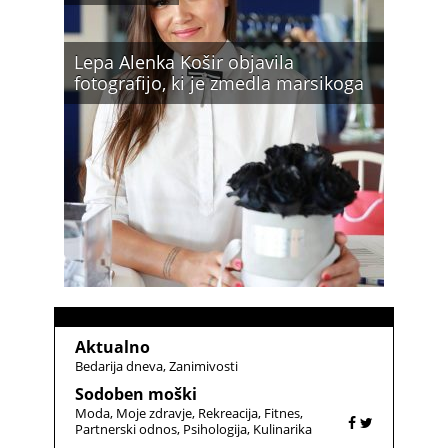
Lepa Alenka Košir objavila
fotografijo, ki je zmedla marsikoga
Aktualno
Bedarija dneva
Zanimivosti
Sodoben moški
Moda
Moje zdravje
Rekreacija
Fitnes
Partnerski odnos
Psihologija
Kulinarika