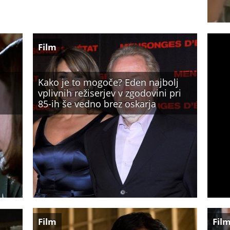
Film
Kako je to mogoče? Eden najbolj
vplivnih režiserjev v zgodovini pri
85-ih še vedno brez oskarja
Film
Fil