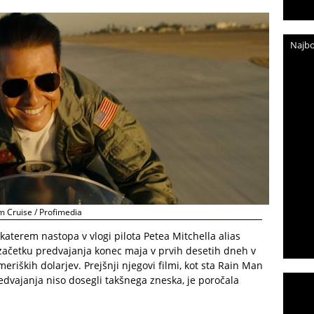
Najbo
 Cruise / Profimedia
 katerem nastopa v vlogi pilota Petea Mitchella alias
začetku predvajanja konec maja v prvih desetih dneh v
eriških dolarjev. Prejšnji njegovi filmi, kot sta Rain Man
edvajanja niso dosegli takšnega zneska, je poročala