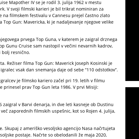
e Mapother IV se je rodil 3. julija 1962 v mestu
. V svoji filmski karieri je bil trikrat nominiran za
s je na filmskem festivalu v Cannesu prejel častno zlato
a Top Gun: Mavericka, ki je nadaljevanje njegove velike
od njegovega prvega Top Guna, v katerem je zaigral drznega
 Top Gunu Cruise sam nastopil v večini nevarnih kadrov,
ti bolj resnično.
ta. Režiser filma Top Gun: Maverick Joseph Kosinski je
 igralec vsak dan snemanja daje od sebe “110 odstotkov”.
alcev je filmsko kariero začel pri 19. letih v filmu
 prinesel prav Top Gun leta 1986. V prvi Misiji:
aigral v Barvi denarja, in dve leti kasneje ob Dustinu
eč zaporednih filmskih uspešnic, kot so Rojen 4. julija,
te. Skupaj z ameriško vesoljsko agencijo Nasa načrtujeta
ljske postaje. Načrte so obelodanili že maja 2020,