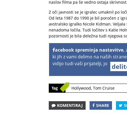
naslov filma pa še vedno ostaja skrivnost
Z oči javnosti se je igralec umaknil po loč
Od leta 1987 do 1990 je bil poročen z igral
avstralsko igralko Nicole Kidman. Veljala 
nenadoma ločila. Tudi ločitev s Katie Hol
pozornosti je bila deležna tudi njegova s
acebook spreminja nastavitve
,
ki jih z vami delimo na naših strane
vidijo tudi vaši prijatelji, jo
deli
Tag
Hollywood
,
Tom Cruise
KOMENTIRAJ
SHARE
S