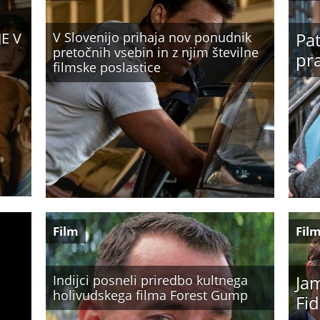
Pa
JE V
V Slovenijo prihaja nov ponudnik
pretočnih vsebin in z njim številne
pra
filmske poslastice
Film
Fil
Jam
Indijci posneli priredbo kultnega
holivudskega filma Forest Gump
Fid