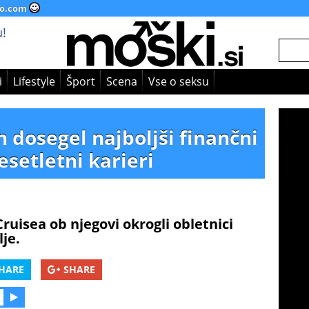
o.com
!
i
Lifestyle
Šport
Scena
Vse o seksu
h dosegel najboljši finančni
esetletni karieri
ruisea ob njegovi okrogli obletnici
lje.
HARE
SHARE