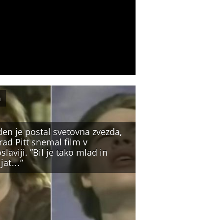
m
den je postal svetovna zvezda,
rad Pitt snemal film v
slaviji. ”Bil je tako mlad in
ljat…”