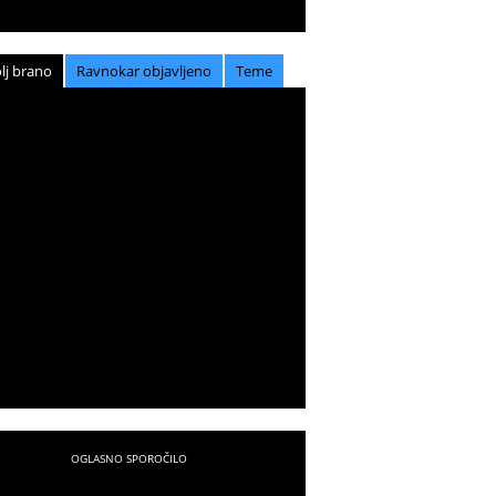
lj brano
Ravnokar objavljeno
Teme