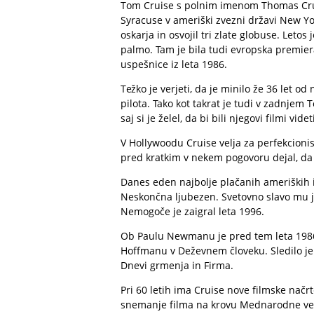
Tom Cruise s polnim imenom Thomas Cruis
Syracuse v ameriški zvezni državi New York
oskarja in osvojil tri zlate globuse. Leto
palmo. Tam je bila tudi evropska premier
uspešnice iz leta 1986.
Težko je verjeti, da je minilo že 36 let 
pilota. Tako kot takrat je tudi v zadnjem
saj si je želel, da bi bili njegovi filmi vide
V Hollywoodu Cruise velja za perfekcionis
pred kratkim v nekem pogovoru dejal, da
Danes eden najbolje plačanih ameriških igr
Neskončna ljubezen. Svetovno slavo mu je
Nemogoče je zaigral leta 1996.
Ob Paulu Newmanu je pred tem leta 1986 z
Hoffmanu v Deževnem človeku. Sledilo je v
Dnevi grmenja in Firma.
Pri 60 letih ima Cruise nove filmske načr
snemanje filma na krovu Mednarodne veso