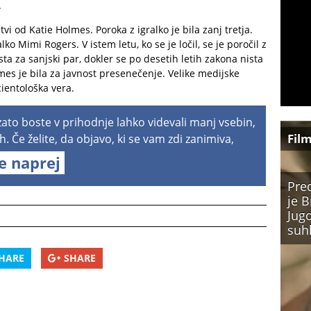
.
itvi od Katie Holmes. Poroka z igralko je bila zanj tretja.
ko Mimi Rogers. V istem letu, ko se je ločil, se je poročil z
sta za sanjski par, dokler se po desetih letih zakona nista
mes je bila za javnost presenečenje. Velike medijske
cientološka vera.
 zato boste v prihodnje lahko videvali manj vsebin,
Fil
h. Če želite, da objavo, ki se vam zdi zanimiva,
te naprej
Pre
je B
Jugo
suh
HARE
SHARE