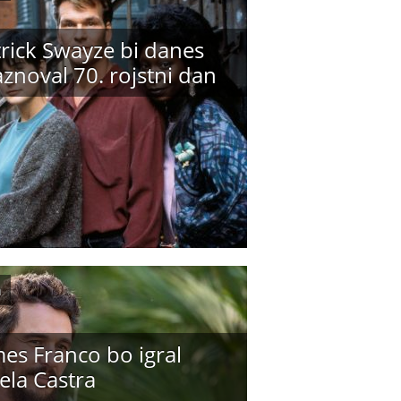
trick Swayze bi danes
znoval 70. rojstni dan
m
es Franco bo igral
ela Castra