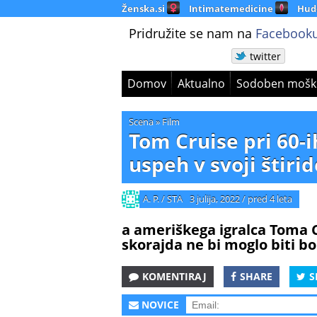
Ženska.si
Intimatemedicine
Hud
Pridružite se nam na
Facebooku
twitter
Domov
Aktualno
Sodoben mošk
Scena
»
Film
Tom Cruise pri 60-i
uspeh v svoji štirid
A. P. / STA
3 julija, 2022
/
pred 4 leta
a ameriškega igralca Toma C
skorajda ne bi moglo biti bo
KOMENTIRAJ
SHARE
S
NOVICE