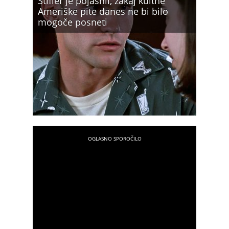
Stifler je pojasnil, zakaj kultne
Ameriške pite danes ne bi bilo
mogoče posneti