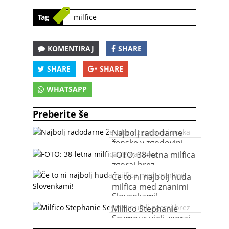
Tag
milfice
KOMENTIRAJ
SHARE
SHARE
SHARE
WHATSAPP
Preberite še
Najbolj radodarne
ženske v zgodovini
rocka
FOTO: 38-letna milfica
zgoraj brez
Če to ni najbolj huda
milfica med znanimi
Slovenkami!
Milfico Stephanie
Seymour ujeli zgoraj
brez