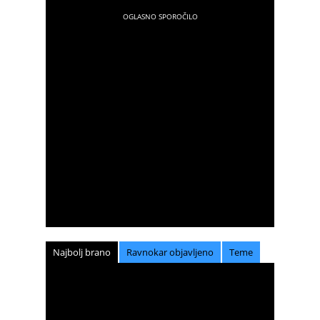
Najbolj brano
Ravnokar objavljeno
Teme