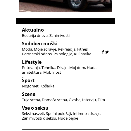
Aktualno
Bedarija dneva
Zanimivosti
Sodoben moški
Moda
Moje zdravje
Rekreacija
Fitnes
Partnerski odnos
Psihologija
Kulinarika
Lifestyle
Potovanja
Tehnika
Dizajn
Moj dom
Huda
arhitektura
Mobilnost
Šport
Nogomet
Košarka
Scena
Tuja scena
Domača scena
Glasba
Intervju
Film
Vse o seksu
Seksi nasveti
Spolni položaji
Intimno zdravje
Zanimivosti o seksu
Hude bejbe