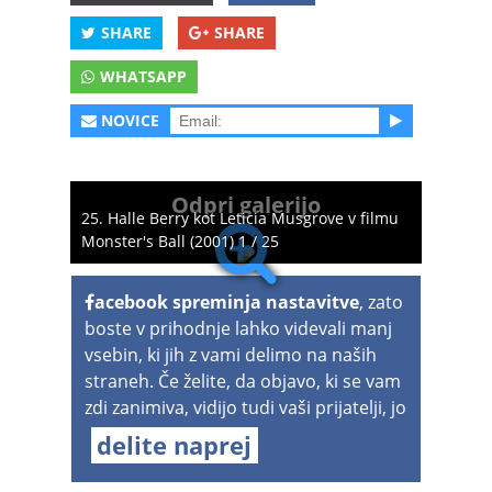
SHARE
SHARE
WHATSAPP
NOVICE
Odpri galerijo
25. Halle Berry kot Leticia Musgrove v filmu
Monster's Ball (2001) 1 / 25
acebook spreminja nastavitve
, zato
boste v prihodnje lahko videvali manj
vsebin, ki jih z vami delimo na naših
straneh. Če želite, da objavo, ki se vam
zdi zanimiva, vidijo tudi vaši prijatelji, jo
delite naprej