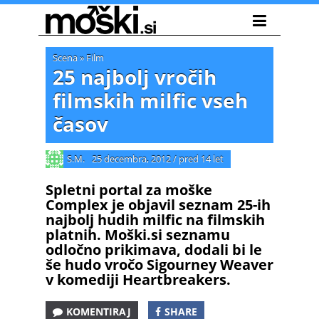
Scena
»
Film
25 najbolj vročih
filmskih milfic vseh
časov
S.M.
25 decembra, 2012
/
pred 14 let
Spletni portal za moške
Complex je objavil seznam 25-ih
najbolj hudih milfic na filmskih
platnih. Moški.si seznamu
odločno prikimava, dodali bi le
še hudo vročo Sigourney Weaver
v komediji Heartbreakers.
KOMENTIRAJ
SHARE