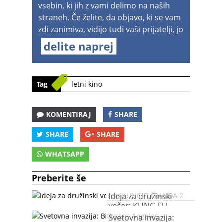
vsebin, ki jih z vami delimo na naših
straneh. Če želite, da objavo, ki se vam
zdi zanimiva, vidijo tudi vaši prijatelji, jo
delite naprej
Tag
letni kino
KOMENTIRAJ
SHARE
SHARE
SHARE
WHATSAPP
Preberite še
Ideja za družinski
večer: KUNG FU
PANDA 2
Svetovna invazija: