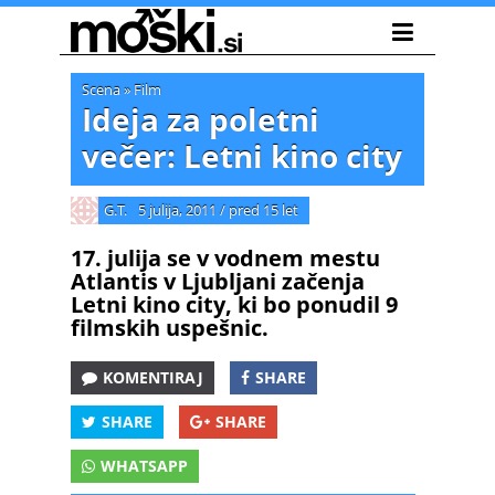
Scena
»
Film
Ideja za poletni
večer: Letni kino city
G.T.
5 julija, 2011
/
pred 15 let
17. julija se v vodnem mestu
Atlantis v Ljubljani začenja
Letni kino city, ki bo ponudil 9
filmskih uspešnic.
KOMENTIRAJ
SHARE
SHARE
SHARE
WHATSAPP