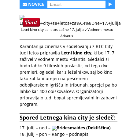
NOVICE
Letni kino city se letos začne 17. julija v Vodnem mestu
Atlantis.
Karantanija cinemas v sodelovanju z BTC City
tudi letos pripravlja
Letni kino city
, ki bo 17. 7.
zaživel v vodnem mestu Atlantis. Gledalci si
bodo lahko 9 filmskih poslastic, od tega dve
premieri, ogledali kar z ležalnikov, saj bo kino
tako kot lani urejen na peščenem
odbojkarskem igrišču in tribunah, sprejel pa bo
lahko kar 400 obiskovalcev. Organizatorji
pripravljajo tudi bogat spremljevalni in zabavni
program.
Spored Letnega kina city je sledeč:
17. julij – ned –
Bridesmaides (Dekliščina)
18. julij – pon – Rango – podnapisi