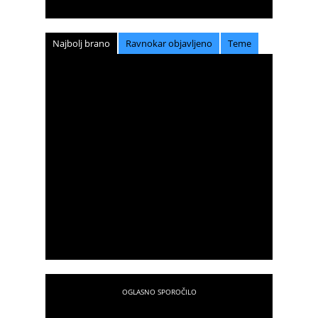
Najbolj brano
Ravnokar objavljeno
Teme