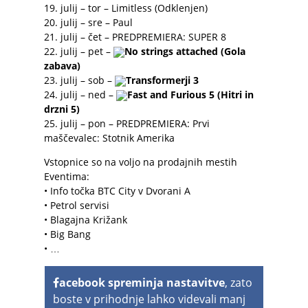
19. julij – tor – Limitless (Odklenjen)
20. julij – sre – Paul
21. julij – čet – PREDPREMIERA: SUPER 8
22. julij – pet –
No strings attached (Gola
zabava)
23. julij – sob –
Transformerji 3
24. julij – ned –
Fast and Furious 5 (Hitri in
drzni 5)
25. julij – pon – PREDPREMIERA: Prvi
maščevalec: Stotnik Amerika
Vstopnice so na voljo na prodajnih mestih
Eventima:
• Info točka BTC City v Dvorani A
• Petrol servisi
• Blagajna Križank
• Big Bang
• …
acebook spreminja nastavitve
, zato
boste v prihodnje lahko videvali manj