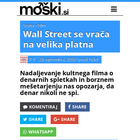
Scena
»
Film
Wall Street se vrača
na velika platna
P. P.
24 septembra, 2010
/
pred 16 let
Nadaljevanje kultnega filma o
denarnih spletkah in borznem
mešetarjenju nas opozarja, da
denar nikoli ne spi.
KOMENTIRAJ
SHARE
SHARE
SHARE
WHATSAPP