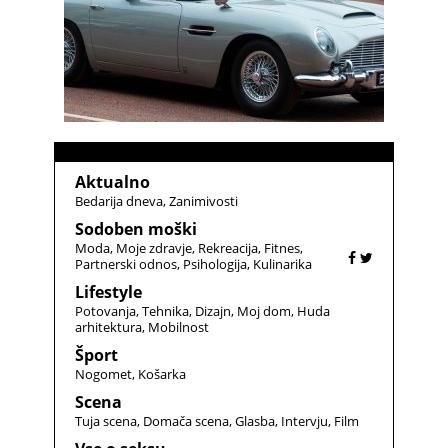
Aktualno
Bedarija dneva
Zanimivosti
Sodoben moški
Moda
Moje zdravje
Rekreacija
Fitnes
Partnerski odnos
Psihologija
Kulinarika
Lifestyle
Potovanja
Tehnika
Dizajn
Moj dom
Huda
arhitektura
Mobilnost
Šport
Nogomet
Košarka
Scena
Tuja scena
Domača scena
Glasba
Intervju
Film