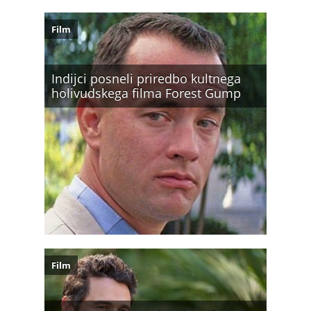
Film
Indijci posneli priredbo kultnega
holivudskega filma Forest Gump
Film