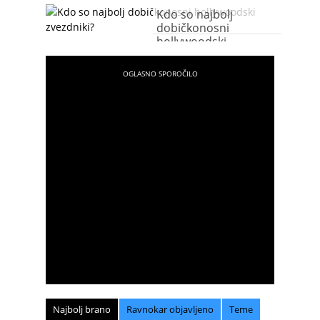
Kdo so najbolj
dobičkonosni
hollywoodski
zvezdniki?
Najbolj brano
Ravnokar objavljeno
Teme