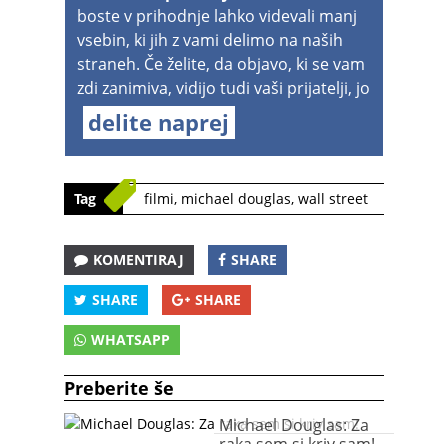
boste v prihodnje lahko videvali manj
vsebin, ki jih z vami delimo na naših
straneh. Če želite, da objavo, ki se vam
zdi zanimiva, vidijo tudi vaši prijatelji, jo
delite naprej
Tag
filmi
,
michael douglas
,
wall street
KOMENTIRAJ
SHARE
SHARE
SHARE
WHATSAPP
Preberite še
Michael Douglas: Za
raka sem si kriv sam!