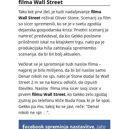
filma Wall Street
Tako kot prvi del, je tudi nadaljevanje
filma
Wall Street
režiral Oliver Stone. Scenarij za film
so sicer spremenili, ko se je v svetu zgodila
dejanska gospodarska kriza. Prvotni scenarij je
namreč predvideval, da bo Gekko poslovne
priložnosti iskal na kitajskem trgu, nato pa je
produkcijska hiša zahtevala spremembo
scenarija, da bi bil bolj aktualen.
Večkrat se je spreminjal tudi naslov filma –
najprej je bilo mišljeno, da bi bil naslov samo
Denar nikoli ne spi, nato je Stone dodal še Wall
Street 2 in se na koncu odločil, da izpusti
številko. Naslov filma ima sicer svoj izvor v
prvem
filmu Wall Street
, ko Gekko zelo zgodaj
zjutraj po telefonu kliče Buda Foxa, ki je še spal,
Gekko pa mu, takoj ko se javi, reče: “Denar
nikoli ne spi …”.
acebook spreminja nastavitve
, zato