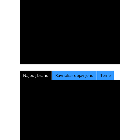
Najbolj brano
Ravnokar objavljeno
Teme