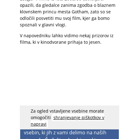
opazili, da gledalce zanima zgodba o blaznem
klovnskem princu mesta Gotham, zato so se
odločili posvetiti mu svoj film, kjer ga bomo
spoznali v glavni vlogi.
V napovedniku lahko vidimo nekaj prizorov iz
filma, ki v kinodvorane prihaja to jesen.
Za ogled vstavljene vsebine morate
acebook spreminja nastavitve
, zato
omogočiti
shranjevanje piškotkov v
napravi
boste v prihodnje lahko videvali manj
vsebin, ki jih z vami delimo na naših