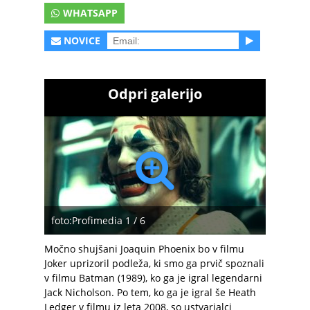
WHATSAPP
NOVICE
Odpri galerijo
foto:Profimedia 1 / 6
Močno shujšani Joaquin Phoenix bo v filmu
Joker uprizoril podleža, ki smo ga prvič spoznali
v filmu Batman (1989), ko ga je igral legendarni
Jack Nicholson. Po tem, ko ga je igral še Heath
Ledger v filmu iz leta 2008, so ustvarjalci