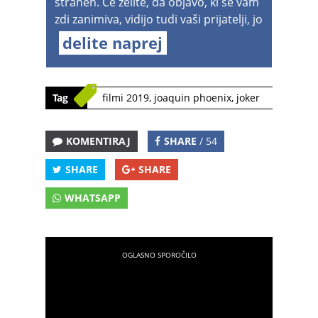
straneh. Če želite, da objavo, ki se vam
zdi zanimiva, vidijo tudi vaši prijatelji, jo
delite naprej
Tag
filmi 2019
,
joaquin phoenix
,
joker
KOMENTIRAJ
SHARE
/ 54
SHARE
SHARE
WHATSAPP