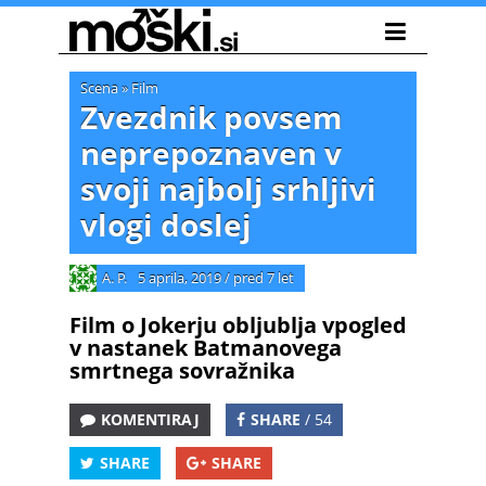
Scena
»
Film
Zvezdnik povsem
neprepoznaven v
svoji najbolj srhljivi
vlogi doslej
A. P.
5 aprila, 2019
/
pred 7 let
Film o Jokerju obljublja vpogled
v nastanek Batmanovega
smrtnega sovražnika
KOMENTIRAJ
SHARE
/ 54
SHARE
SHARE