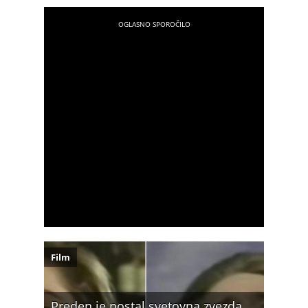
Film
Preden je postal svetovna zvezda,