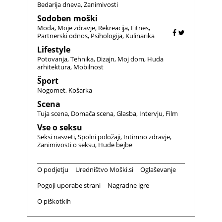
Bedarija dneva
Zanimivosti
Sodoben moški
Moda
Moje zdravje
Rekreacija
Fitnes
Partnerski odnos
Psihologija
Kulinarika
Lifestyle
Potovanja
Tehnika
Dizajn
Moj dom
Huda
arhitektura
Mobilnost
Šport
Nogomet
Košarka
Scena
Tuja scena
Domača scena
Glasba
Intervju
Film
Vse o seksu
Seksi nasveti
Spolni položaji
Intimno zdravje
Zanimivosti o seksu
Hude bejbe
O podjetju
Uredništvo Moški.si
Oglaševanje
Pogoji uporabe strani
Nagradne igre
O piškotkih