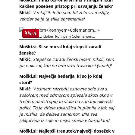
kakšen poseben pristop pri osvajanju žensk?
Mikić:
V mlajših letih sem bil zelo sramežljiv,
vendar se je ta slika spremenila!
...z idolom Ronnyem Colemanom...
Moški.si: Si se moral kdaj stepsti zaradi
ženske?
Mikić:
Stepel se zaradi žensk nisem nikoli, sem
pa nakazal, kdo na tem vrtu travo kosi (smeh)!
Moški.si: Največja bedarija, ki so jo kdaj
storil?
Mikić:
V osmem razredu osnovne sole sva s
sošolcem med odmorom splezala skozi okno v
tretjem nadstropju in stala na zunanji okenski
polici. To je videla tovarišica in planila v jok, saj
je mislila, da delava samomor. Bila sva
izključena iz šole in nisva smela v Gardaland.
Moški.si: Najlepši trenutek/največji dosežek v