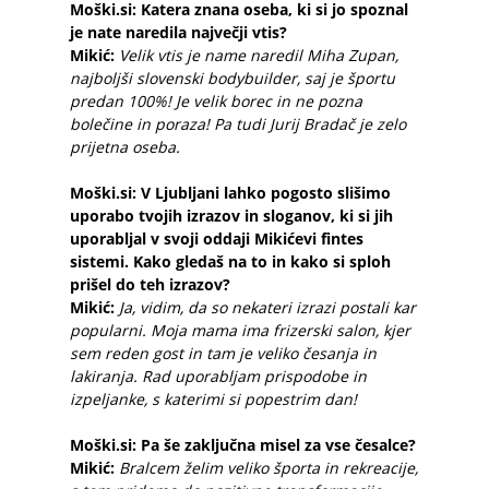
Moški.si: Katera znana oseba, ki si jo spoznal
je nate naredila največji vtis?
Mikić:
Velik vtis je name naredil Miha Zupan,
najboljši slovenski bodybuilder, saj je športu
predan 100%! Je velik borec in ne pozna
bolečine in poraza! Pa tudi Jurij Bradač je zelo
prijetna oseba.
Moški.si: V Ljubljani lahko pogosto slišimo
uporabo tvojih izrazov in sloganov, ki si jih
uporabljal v svoji oddaji Mikićevi fintes
sistemi. Kako gledaš na to in kako si sploh
prišel do teh izrazov?
Mikić:
Ja,
vidim, da so nekateri izrazi postali kar
popularni. Moja mama ima frizerski salon, kjer
sem reden gost in tam je veliko česanja in
lakiranja. Rad uporabljam prispodobe in
izpeljanke, s katerimi si popestrim dan!
Moški.si: Pa še zaključna misel za vse česalce?
Mikić:
Bralcem želim veliko športa in rekreacije,