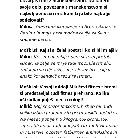
ukvarjaš tudi z manekenstvom. Na katero
svoje delo, povezano s manekenstvom si
najbolj ponosen in s kom ti je bilo najbolje
sodelovati?
Mikić:
Snemanje kampanje za Bruno Banani v
Berlinu in moja prva modna revija za Skiny
spodnje perilo.
Moški.si: Kaj si si želel postati, ko si bil mlajši?
Mikić:
Ko sem bil mlajši, sem si želel postati
kuhar. Ta želja se mi je tudi izpolnila (smeh).
Sedaj pa so cilji višji, saj je človek brez ciljev
enako kot sendvič brez sira (smeh).
Moški.si: V svoji oddaji Mikićevi fitnes sistemi
si predstavljal tudi fitnes prehrano. Koliko
»štrudla« poješ med treningi?
Mikić:
Moj sponzor Maxximum shop mi nudi
veliko izbiro proteinov in prehranskih dodatkov.
Na mesec popijem 5 kilogramov proteinov,
uporabljam pa tudi omega3, cla, multivitamine
in minerale, booster, fatburner, aminokisline in