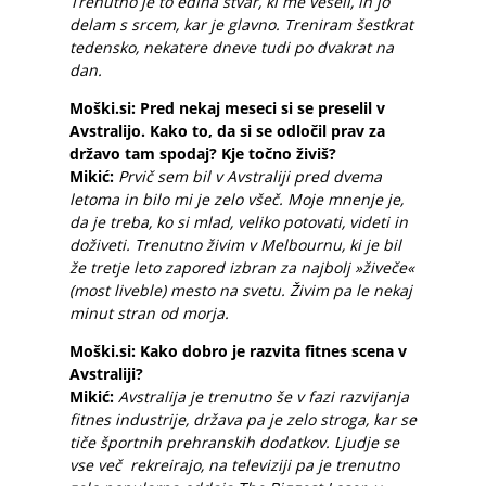
Trenutno je to edina stvar, ki me veseli, in jo
delam s srcem, kar je glavno. Treniram šestkrat
tedensko, nekatere dneve tudi po dvakrat na
dan.
Moški.si: Pred nekaj meseci si se preselil v
Avstralijo. Kako to, da si se odločil prav za
državo tam spodaj? Kje točno živiš?
Mikić:
Prvič sem bil v Avstraliji pred dvema
letoma in bilo mi je zelo všeč. Moje mnenje je,
da je treba, ko si mlad, veliko potovati, videti in
doživeti. Trenutno živim v Melbournu, ki je bil
že tretje leto zapored izbran za najbolj »živeče«
(most liveble) mesto na svetu. Živim pa le nekaj
minut stran od morja.
Moški.si: Kako dobro je razvita fitnes scena v
Avstraliji?
Mikić:
Avstralija je trenutno še v fazi razvijanja
fitnes industrije, država pa je zelo stroga, kar se
tiče športnih prehranskih dodatkov. Ljudje se
vse več rekreirajo, na televiziji pa je trenutno