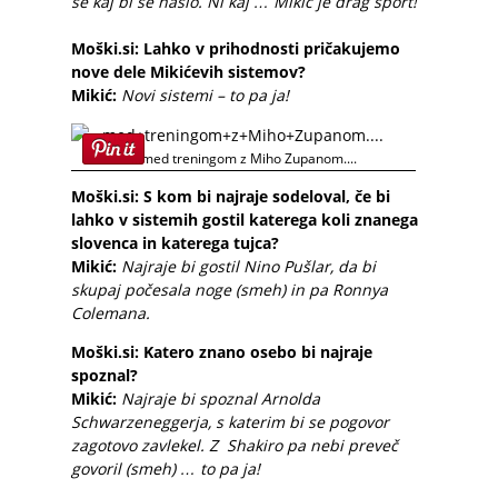
se kaj bi se našlo. Ni kaj … Mikić je drag šport!
Moški.si: Lahko v prihodnosti pričakujemo
nove dele Mikićevih sistemov?
Mikić:
Novi sistemi – to pa ja!
...med treningom z Miho Zupanom....
Moški.si:
S kom bi najraje sodeloval, če bi
lahko v sistemih gostil katerega koli znanega
slovenca in katerega tujca?
Mikić:
Najraje bi gostil Nino Pušlar, da bi
skupaj počesala noge (smeh) in pa Ronnya
Colemana.
Moški.si: Katero znano osebo bi najraje
spoznal?
Mikić:
Najraje bi spoznal Arnolda
Schwarzeneggerja, s katerim bi se pogovor
zagotovo zavlekel. Z
Shakiro pa nebi preveč
govoril (smeh) … to pa ja!