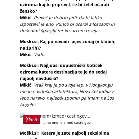
oziroma kaj bi pripravil, če bi želel očarati
žensko?
Mikić:
Preveč je dobrih jedi, da bi lahko
izpostavil le eno. Punco bi očaral z lososom in
dušenimi šparglji ter kozarcem roseja.
Moški.si: Kaj po navadi piješ zunaj (v klubih,
na žurih)?
Mikić:
Vodo.
Moški.si: Najljubši dopustniški kotiček
oziroma katera destinacija te je do sedaj
najbolj navdušila?
Mikić:
Vsak kraj je po svoje lep. v Hongkongu
me je navdušila arhitektura, Nova Zelandija z
lepo naravo, najlepši spomin pa imam na Los
Angeles.
....na enem izmed castingov...
Moški.si: Katera je zate najbolj seksipilna