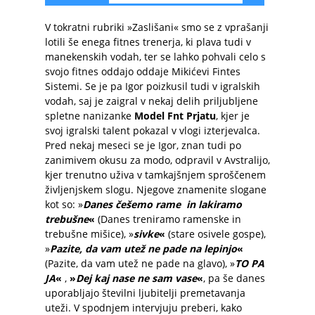
V tokratni rubriki »Zaslišani« smo se z vprašanji
lotili še enega fitnes trenerja, ki plava tudi v
manekenskih vodah, ter se lahko pohvali celo s
svojo fitnes oddajo oddaje Mikićevi Fintes
Sistemi. Se je pa Igor poizkusil tudi v igralskih
vodah, saj je zaigral v nekaj delih priljubljene
spletne nanizanke
Model Fnt Prjatu
, kjer je
svoj igralski talent pokazal v vlogi izterjevalca.
Pred nekaj meseci se je Igor, znan tudi po
zanimivem okusu za modo, odpravil v Avstralijo,
kjer trenutno uživa v tamkajšnjem sproščenem
življenjskem slogu. Njegove znamenite slogane
kot so: »
Danes češemo rame in lakiramo
trebušne
«
(Danes treniramo ramenske in
trebušne mišice), »
sivke
«
(stare osivele gospe),
»
Pazite, da vam utež ne pade na lepinjo
«
(Pazite, da vam utež ne pade na glavo), »
TO PA
JA
«
,
»
Dej kaj nase ne sam vase
«
, pa še danes
uporabljajo številni ljubitelji premetavanja
uteži. V spodnjem intervjuju preberi, kako