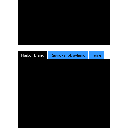
Najbolj brano
Ravnokar objavljeno
Teme