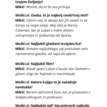
tvojem življenju?
Mikić:
Mislim, da to še vse prihaja.
Moški.si: Oseba, ki jo najbolj ceniš/tvoj idol?
Mikić:
Cenim vse, ki delajo kar jih veseli in se
borijo za svoje sanje. Moj idol je Ronny
Coleman, ker je uspel s trdim delom,
vztrajnostjo in ljubeznijo do športa.
Moški.si: Najljubši glasbeni izvajalec/ka?
Mikić:
Nimam najljubšega, saj poslušam zelo
raznovrstno glasbo, od rapa do opere.
Moški.si: Najljubši film?
Mikić:
Blood sport z Jean Claude Van Damom v
glavni vlogi ter Kajmak in marmelada
.
Moški.si: Katera knjiga te je nazadnje
navdušila?
Mikić:
Berem večinoma tisto, kar je povezano z
bodybuildingom in prehrano.
Moški.si: Najljubša jed? Kaj pripraviš najbolje