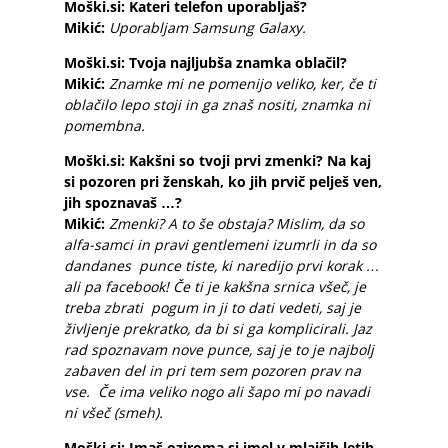
Moški.si: Kateri telefon uporabljaš?
Mikić:
Uporabljam
Samsung Galaxy.
Moški.si: Tvoja najljubša znamka oblačil?
Mikić:
Znamke mi ne pomenijo veliko, ker, če ti
oblačilo lepo stoji in ga znaš nositi, znamka ni
pomembna.
Moški.si: Kakšni so tvoji prvi zmenki? Na kaj
si pozoren pri ženskah, ko jih prvič pelješ ven,
jih spoznavaš …?
Mikić:
Zmenki? A to še obstaja? Mislim, da so
alfa-samci in pravi gentlemeni izumrli in da so
dandanes punce tiste, ki naredijo prvi korak …
ali pa facebook! Če ti je kakšna srnica všeč, je
treba zbrati pogum in ji to dati vedeti, saj je
življenje prekratko, da bi si ga komplicirali. Jaz
rad spoznavam nove punce, saj je to je najbolj
zabaven del in pri tem sem pozoren prav na
vse. Če ima veliko nogo ali šapo mi po navadi
ni všeč (smeh).
Moški.si: Imaš oziroma si imel v mlajših letih