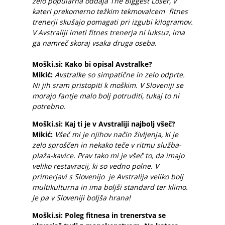
zelo popularna oddaja The Biggest Loser, v
kateri prekomerno težkim tekmovalcem fitnes
trenerji skušajo pomagati pri izgubi kilogramov.
V Avstraliji imeti fitnes trenerja ni luksuz, ima
ga namreč skoraj vsaka druga oseba.
Moški.si: Kako bi opisal Avstralke?
Mikić:
Avstralke so simpatične in zelo odprte.
Ni jih sram pristopiti k moškim. V Sloveniji se
morajo fantje malo bolj potruditi, tukaj to ni
potrebno.
Moški.si: Kaj ti je v Avstraliji najbolj všeč?
Mikić:
Všeč mi je njihov način življenja, ki je
zelo sproščen in nekako teče v ritmu služba-
plaža-kavice. Prav tako mi je všeč to, da imajo
veliko restavracij, ki so vedno polne. V
primerjavi s Slovenijo je Avstralija veliko bolj
multikulturna in ima boljši standard ter klimo.
Je pa v Sloveniji boljša hrana!
Moški.si: Poleg fitnesa in trenerstva se