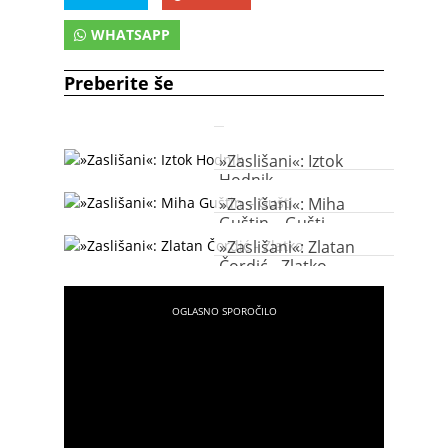
WHATSAPP
Preberite še
»Zaslišani«: Iztok
Hodnik
»Zaslišani«: Miha
Guštin – Gušti
»Zaslišani«: Zlatan
Čordić - Zlatko