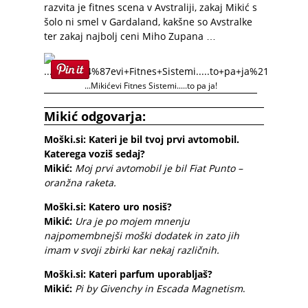
razvita je fitnes scena v Avstraliji, zakaj Mikić s
šolo ni smel v Gardaland, kakšne so Avstralke
ter zakaj najbolj ceni Miho Zupana …
...Mikićevi Fitnes Sistemi.....to pa ja!
Mikić odgovarja:
Moški.si: Kateri je bil tvoj prvi avtomobil.
Katerega voziš sedaj?
Mikić:
Moj prvi avtomobil je bil Fiat Punto –
oranžna raketa.
Moški.si: Katero uro nosiš?
Mikić:
Ura je po mojem mnenju
najpomembnejši moški dodatek in zato jih
imam v svoji zbirki kar nekaj različnih.
Moški.si: Kateri parfum uporabljaš?
Mikić:
Pi by Givenchy in Escada Magnetism
.