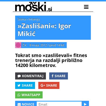
Scena
»
Intervju
»Zaslišani«: Igor
Mikić
Ž.K.
8 maja, 2012
/
pred 14 let
Tokrat smo »zasliševali« fitnes
trenerja na razdalji približno
14200 kilometrov.
KOMENTIRAJ
SHARE
SHARE
SHARE
WHATSAPP
NOVICE