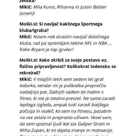
ženska?
Mikić:
Mila Kunis, Rihanna in Justin Bieber
(smeh)!
Moški.si: Si navijač kakšnega športnega
kluba/igralca?
Mikić:
Nisem nek strastni navijač določnega
kluba, rad pa spremljam tekme NFL in NBA …
Kobe Bryant je top igralec!
Moški.si: Kako skrbiš za svojo postavo oz.
fizično pripravljenost? Kolikokrat tedensko se
rekreiraš?
Mikić:
V mlajših letih sem sedem let igral
košarko, vendar mi je poškodba preprečila
nadaljnjo pot. Zadnjih sedem let hodim v
fitnes, ki me je totalno prevzel. Ne samo zaradi
lepšega izgleda, ampak tudi zaradi boljšega
počutja in vsakič, ko sem na fitnesu, pozabim
na vse ostalo in preprosto uživam. Vesel sem,
da sem spoznal ljudi kot sta Gašper Grom in
Miha Zupan, ki mi dajeta znanje in motivacijo.