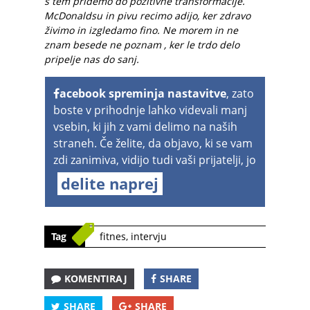
s tem pridemo do pozitivne transformacije.
McDonaldsu in pivu recimo adijo, ker zdravo
živimo in izgledamo fino. Ne morem in ne
znam besede ne poznam , ker le trdo delo
pripelje nas do sanj.
acebook spreminja nastavitve
, zato
boste v prihodnje lahko videvali manj
vsebin, ki jih z vami delimo na naših
straneh. Če želite, da objavo, ki se vam
zdi zanimiva, vidijo tudi vaši prijatelji, jo
delite naprej
Tag
fitnes
,
intervju
KOMENTIRAJ
SHARE
SHARE
SHARE