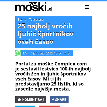
Scena
»
Tuja scena
25 najbolj vročih
ljubic športnikov
vseh časov
S.M.
6 januarja, 2013
/
pred 14 let
Portal za moške Complex.com
je sestavil lestvico 100-ih najbolj
vročih žen in ljubic športnikov
vseh časov. Mi ti jih
predstavljamo 25 tistih, ki so
zasedle najvišja mesta.
KOMENTIRAJ
SHARE