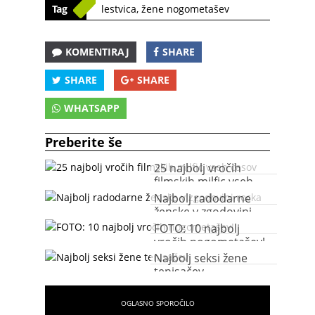
Tag
lestvica
,
žene nogometašev
KOMENTIRAJ
SHARE
SHARE
SHARE
WHATSAPP
Preberite še
25 najbolj vročih
filmskih milfic vseh
časov
Najbolj radodarne
ženske v zgodovini
rocka
FOTO: 10 najbolj
vročih nogometašev!
Najbolj seksi žene
tenisačev