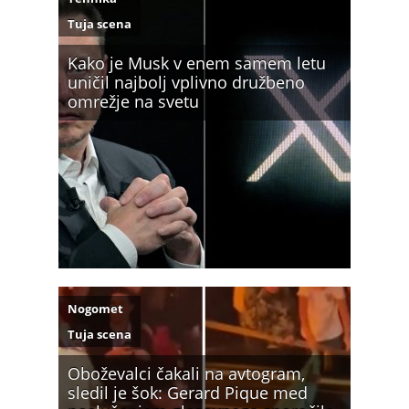
Tuja scena
Kako je Musk v enem samem letu
uničil najbolj vplivno družbeno
omrežje na svetu
Nogomet
Tuja scena
Oboževalci čakali na avtogram,
sledil je šok: Gerard Pique med