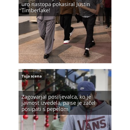
uro nastopa pokasiral Justin
Timberlake!
Tuja scena
Zagovarjal posiljevalca, ko je
javnost izvedela, pa se je začel
posipati s pepelom