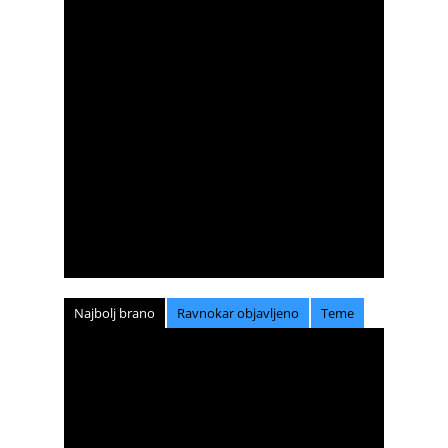
Najbolj brano
Ravnokar objavljeno
Teme