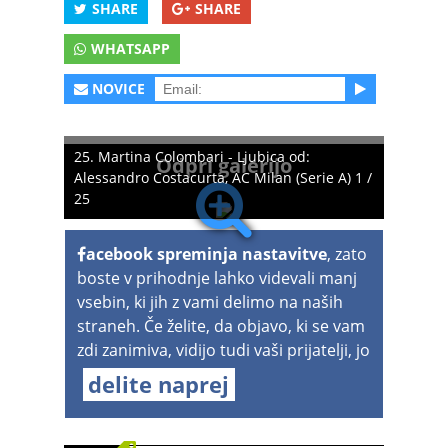
SHARE
SHARE
WHATSAPP
NOVICE
25. Martina Colombari - Ljubica od:
Odpri galerijo
Alessandro Costacurta, AC Milan (Serie A) 1 /
25
acebook spreminja nastavitve
, zato
boste v prihodnje lahko videvali manj
vsebin, ki jih z vami delimo na naših
straneh. Če želite, da objavo, ki se vam
zdi zanimiva, vidijo tudi vaši prijatelji, jo
delite naprej