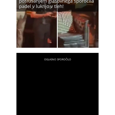
poslušanjem glasovnega sporočila
padel v luknjo v tleh!