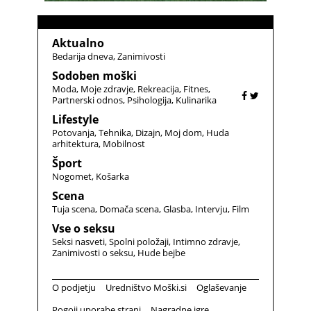
Aktualno
Bedarija dneva
Zanimivosti
Sodoben moški
Moda
Moje zdravje
Rekreacija
Fitnes
Partnerski odnos
Psihologija
Kulinarika
Lifestyle
Potovanja
Tehnika
Dizajn
Moj dom
Huda
arhitektura
Mobilnost
Šport
Nogomet
Košarka
Scena
Tuja scena
Domača scena
Glasba
Intervju
Film
Vse o seksu
Seksi nasveti
Spolni položaji
Intimno zdravje
Zanimivosti o seksu
Hude bejbe
O podjetju
Uredništvo Moški.si
Oglaševanje
Pogoji uporabe strani
Nagradne igre