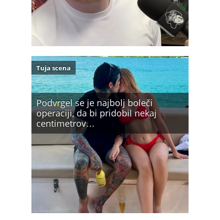
Tuja scena
Podvrgel se je najbolj boleči
operaciji, da bi pridobil nekaj
centimetrov…