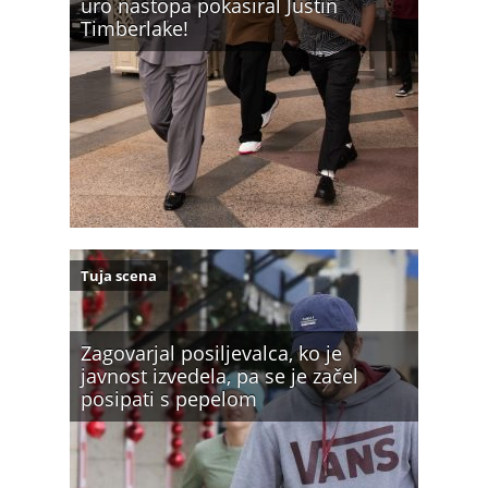
uro nastopa pokasiral Justin
Timberlake!
Tuja scena
Zagovarjal posiljevalca, ko je
javnost izvedela, pa se je začel
posipati s pepelom