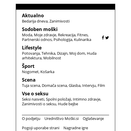
Aktualno
Bedarija dneva
Zanimivosti
Sodoben moški
Moda
Moje zdravje
Rekreacija
Fitnes
Partnerski odnos
Psihologija
Kulinarika
Lifestyle
Potovanja
Tehnika
Dizajn
Moj dom
Huda
arhitektura
Mobilnost
Šport
Nogomet
Košarka
Scena
Tuja scena
Domača scena
Glasba
Intervju
Film
Vse o seksu
Seksi nasveti
Spolni položaji
Intimno zdravje
Zanimivosti o seksu
Hude bejbe
O podjetju
Uredništvo Moški.si
Oglaševanje
Pogoji uporabe strani
Nagradne igre