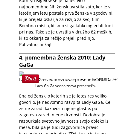
Kathryn Bigelow se je na lestvico
najpomembnejših žensk uvrstila zato, ker je v
letošnjem letu postala prva ženska v zgodovini,
ki je prejela oskarja za režijo za svoj film
Bombna misija, ki smo si ga lahko ogledali tudi
pri nas. Tako se je uvrstila v družbo 82 moških,
ki so oskarja za režijo prejeli pred njo.
Pohvalno, ni kaj!
4. pomembna ženska 2010: Lady
GaGa
Lady Ga Ga vedno znova preseneča.
Ena od žensk, o katerih se je letos res veliko
govorilo, je nedvomno razvpita Lady GaGa. Če
že ne zaradi kakovosti njene glasbe, pa
zagotovo zaradi njene drznosti. Dodobra je
razburkala svetovno javnost s svojo obleko iz
mesa, bila pa je tudi zagovornica pravic
istospolno usmerjenih v ZDA, ko se je javno