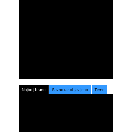
Najbolj brano
Ravnokar objavljeno
Teme