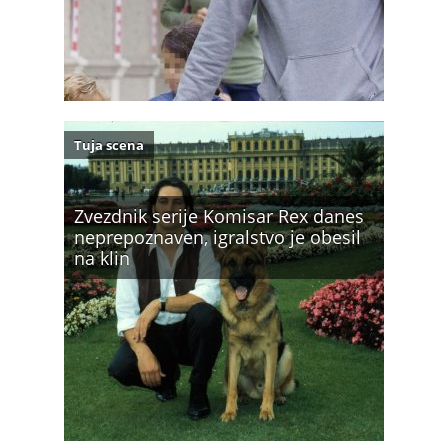
Tuja scena
Zvezdnik serije Komisar Rex danes
neprepoznaven, igralstvo je obesil
na klin