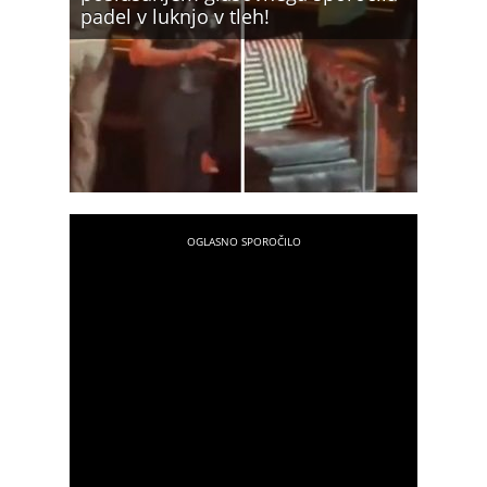
padel v luknjo v tleh!