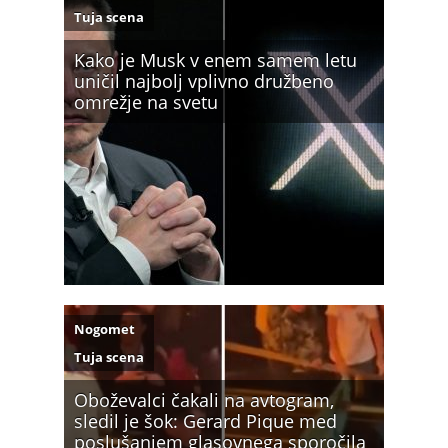
Tuja scena
Kako je Musk v enem samem letu
uničil najbolj vplivno družbeno
omrežje na svetu
Nogomet
Tuja scena
Oboževalci čakali na avtogram,
sledil je šok: Gerard Pique med
poslušanjem glasovnega sporočila