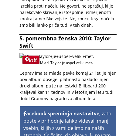
izrekla proti načelu Ne govori, ne sprašuj, ki je
narekovalo skrivanje istospolne usmerjenosti
znotraj ameriške vojske. No, koncu tega načela
smo bili lahko priča tudi v teh dneh.
5. pomembna ženska 2010: Taylor
Swift
Mladi Taylor je uspel veliki met.
Čeprav ima ta mlada pevka komaj 21 let, je njen
prvi album dosegel platinasto naklado, njen
drugi album pa je na lestvici Billboard 200
kraljeval kar 11 tednov in v letošnjem letu tudi
dobil Grammy nagrado za album leta.
acebook spreminja nastavitve
, zato
boste v prihodnje lahko videvali manj
vsebin, ki jih z vami delimo na naših
straneh. Če želite, da objavo, ki se vam