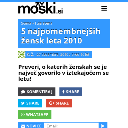
Scena
»
Tuja scena
5 najpomembnejših
žensk leta 2010
K. Ž.
27 decembra, 2010
/
pred 16 let
Preveri, o katerih ženskah se je
največ govorilo v iztekajočem se
letu!
KOMENTIRAJ
SHARE
SHARE
SHARE
WHATSAPP
NOVICE