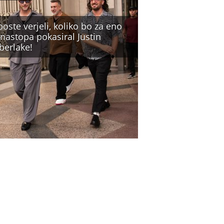
oste verjeli, koliko bo za eno
nastopa pokasiral Justin
berlake!