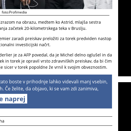
foto:Profimedia
m izrazom na obrazu, medtem ko Astrid, mlajša sestra
nanja začetek 20-kilometrskega teka v Bruslju.
mier zaradi preiskav preložiti za torek predviden nastop
onalni investicijski načrt.
erlier je za AFP povedal, da je Michel delno oglušel in da
k in torek je opravil vrsto zdravniških preiskav, da bi čim
 je sicer v torek popoldne že vrnil k svojim obveznostim.
 zato boste v prihodnje lahko videvali manj vsebin,
h. Če želite, da objavo, ki se vam zdi zanimiva,
te naprej
uha