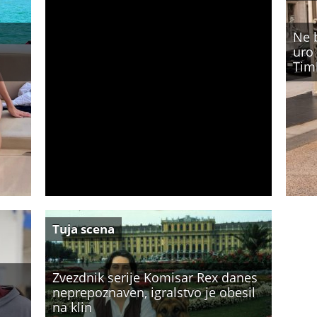
Ne b
uro 
Tim
Tuja scena
Zvezdnik serije Komisar Rex danes
neprepoznaven, igralstvo je obesil
na klin