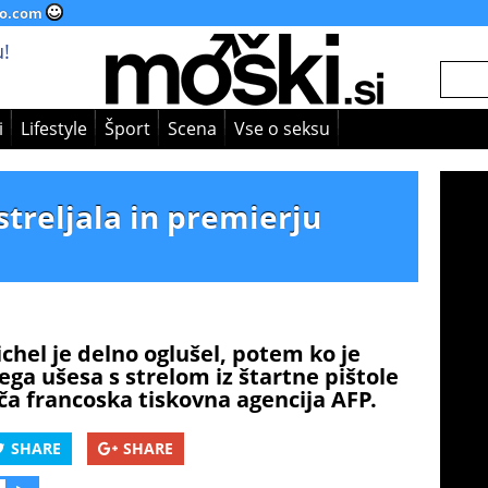
o.com
!
i
Lifestyle
Šport
Scena
Vse o seksu
streljala in premierju
chel je delno oglušel, potem ko je
ega ušesa s strelom iz štartne pištole
ča francoska tiskovna agencija AFP.
SHARE
SHARE