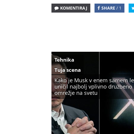
KOMENTIRAJ
SHARE
/ 1
Tehnika
Tuja scena
Kako je Musk v enem samem le
uničil najbolj vplivno družbeno
omrežje na svetu