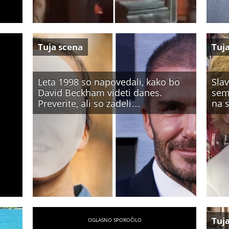
Tuja scena
Tuj
Leta 1998 so napovedali, kako bo
Slav
David Beckham videti danes.
sem
Preverite, ali so zadeli…
na 
Tuj