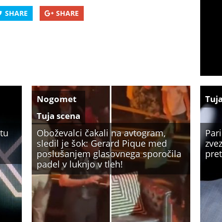
SHARE
SHARE
Nogomet
Tuj
Tuja scena
tu
Oboževalci čakali na avtogram,
Par
sledil je šok: Gerard Pique med
zve
poslušanjem glasovnega sporočila
pre
padel v luknjo v tleh!