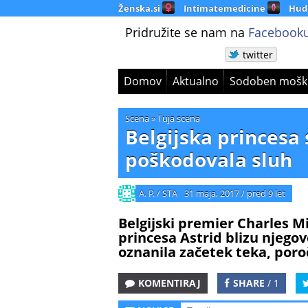
Ženska.si
Intimatemedicine
Hud
Pridružite se nam na
Facebooku
twitter
Domov
Aktualno
Sodoben mošk
Scena
»
Tuja scena
Belgijska princesa 
poškodovala sluh
A. P. / STA
31 maja, 2017
/
pred 9 let
Belgijski premier Charles Mi
princesa Astrid blizu njegov
oznanila začetek teka, poro
KOMENTIRAJ
SHARE
/ 1