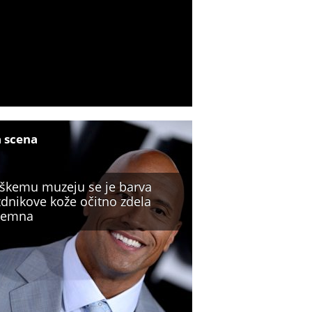
a scena
iškemu muzeju se je barva
zdnikove kože očitno zdela
temna