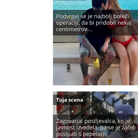
Podvrgel se je najbolj boleči
operaciji, da bi pridobil nekaj
centimetrov…
Tuja scena
Zagovarjal posiljevalca, ko je
javnost izvedela, pa se je začel
posipati s pepelom