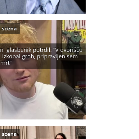
a scena
ni glasbenik potrdil: ”V dvorišču
 izkopal grob, pripravljen sem
smrt”
a scena