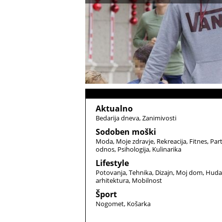
Aktualno
Bedarija dneva
Zanimivosti
Sodoben moški
Moda
Moje zdravje
Rekreacija
Fitnes
Par
odnos
Psihologija
Kulinarika
Lifestyle
Potovanja
Tehnika
Dizajn
Moj dom
Huda
arhitektura
Mobilnost
Šport
Nogomet
Košarka