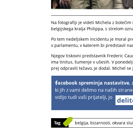
Na fotografiji je videti Michela z boleči
belgijskega kralja Philippa, s strelom oz
Po tem nedeljskem incidentu je moral pre
v parlamentu, v katerem bi predstavil naci
Njegov tiskovni predstavnik Frederic Caud
ima tinitus, šumenje v ušesih. V ponedelje
prej odpravili težavo, je dodal. Michel se
acebook spreminja nastavitve
,
ki jih z vami delimo na naših strane
vidijo tudi vaši prijatelji, jo
deli
Tag
belgija
,
bizarnosti
,
okvara sl