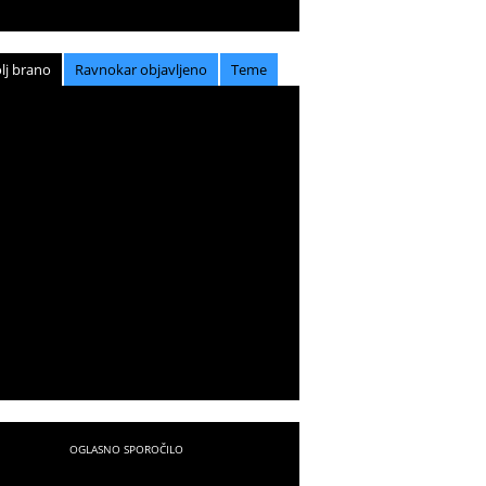
lj brano
Ravnokar objavljeno
Teme