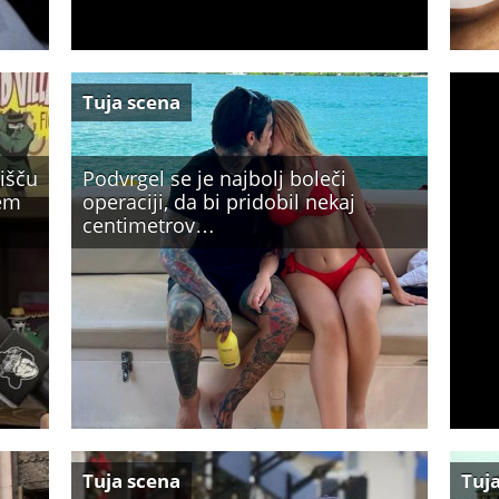
Tuja scena
rišču
Podvrgel se je najbolj boleči
sem
operaciji, da bi pridobil nekaj
centimetrov…
Tuja scena
Tuj