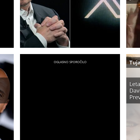
Tuj
Let
Dav
Prev