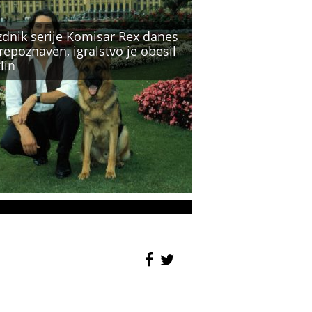
zdnik serije Komisar Rex danes
epoznaven, igralstvo je obesil
lin