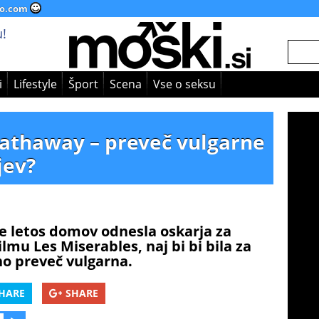
o.com
!
i
Lifestyle
Šport
Scena
Vse o seksu
athaway – preveč vulgarne
jev?
e letos domov odnesla oskarja za
ilmu Les Miserables, naj bi bi bila za
no preveč vulgarna.
HARE
SHARE