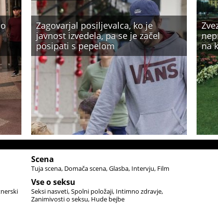
no
Zagovarjal posiljevalca, ko je
Zve
javnost izvedela, pa se je začel
nepr
posipati s pepelom
na k
Scena
Tuja scena
Domača scena
Glasba
Intervju
Film
Vse o seksu
tnerski
Seksi nasveti
Spolni položaji
Intimno zdravje
Zanimivosti o seksu
Hude bejbe