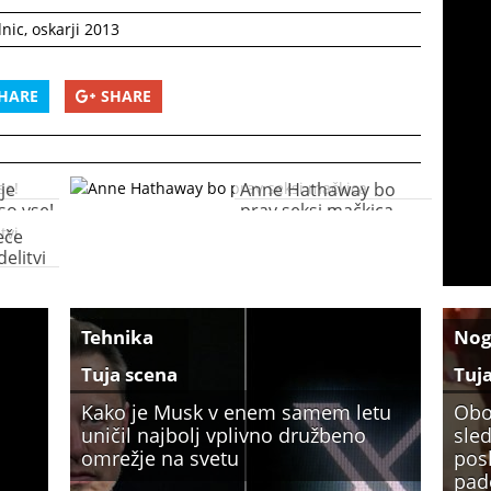
dnic
,
oskarji 2013
HARE
SHARE
je
Anne Hathaway bo
so vse!
prav seksi mačkica
eče
elitvi
Tehnika
No
Tuja scena
Tuj
Kako je Musk v enem samem letu
Obo
uničil najbolj vplivno družbeno
sled
omrežje na svetu
pos
pade