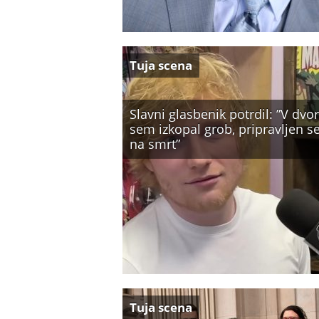
Tuja scena
Slavni glasbenik potrdil: ”V dvo
sem izkopal grob, pripravljen 
na smrt”
Tuja scena