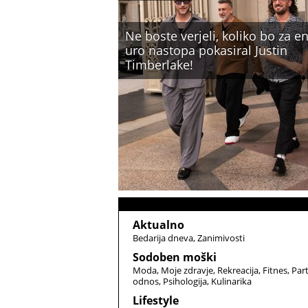
Ne boste verjeli, koliko bo za e
uro nastopa pokasiral Justin
Timberlake!
Aktualno
Bedarija dneva
Zanimivosti
Sodoben moški
Moda
Moje zdravje
Rekreacija
Fitnes
Par
odnos
Psihologija
Kulinarika
Lifestyle