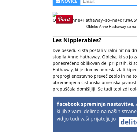
NOVICE
Obleko Anne Hathaway so na d
Les Nipplerables?
Dve besedi, ki sta postali viralni hit na
stopila Anne Hathaway. Obleka, ki so jo z
ponesrečeno oblikovan del pri prsih, ki 
Hathaway, ki je domov odnesla zlati kipec
preprogi enostavno preveč zeblo in na to p
obremenjena čistunska ameriška javnost s
prepuščala domišljiji. Se tudi tebi zdi o
acebook spreminja nastavitve
,
ki jih z vami delimo na naših strane
vidijo tudi vaši prijatelji, jo
deli