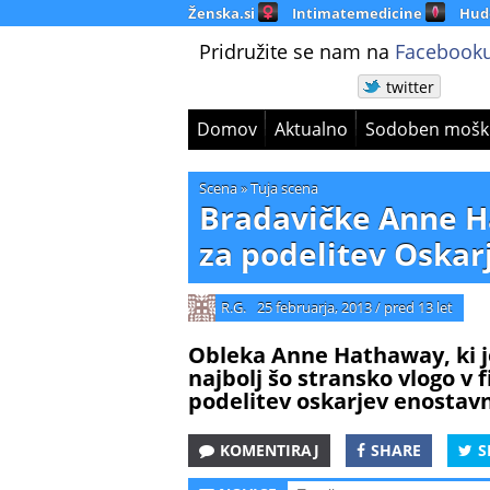
Ženska.si
Intimatemedicine
Hud
Pridružite se nam na
Facebooku
twitter
Domov
Aktualno
Sodoben mošk
Scena
»
Tuja scena
Bradavičke Anne H
za podelitev Oskar
R.G.
25 februarja, 2013
/
pred 13 let
Obleka Anne Hathaway, ki j
najbolj šo stransko vlogo v f
podelitev oskarjev enostav
KOMENTIRAJ
SHARE
S