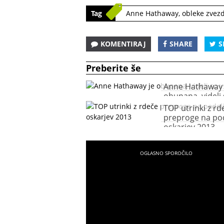
Tag
Anne Hathaway
,
obleke zvez
KOMENTIRAJ
SHARE
S
Preberite še
Anne Hathaway 
obupana, videli 
TOP utrinki z rd
preproge na pod
oskarjev 2013