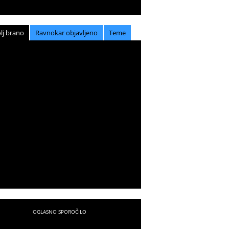
lj brano
Ravnokar objavljeno
Teme