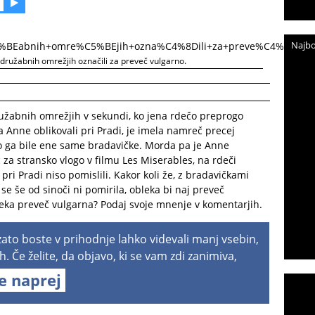
Najbo
ružabnih omrežjih označili za preveč vulgarno.
 družabnih omrežjih v sekundi, ko jena rdečo preprogo
a Anne oblikovali pri Pradi, je imela namreč precej
so ga bile ene same bradavičke. Morda pa je Anne
 za stransko vlogo v filmu Les Miserables, na rdeči
ri Pradi niso pomislili. Kakor koli že, z bradavičkami
e še od sinoči ni pomirila, obleka bi naj preveč
bleka preveč vulgarna? Podaj svoje mnenje v komentarjih.
 zato boste v prihodnje lahko videvali manj vsebin,
h. Če želite, da objavo, ki se vam zdi zanimiva,
te naprej