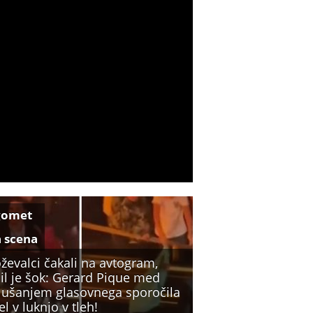
gomet
a scena
ževalci čakali na avtogram,
il je šok: Gerard Pique med
lušanjem glasovnega sporočila
l v luknjo v tleh!