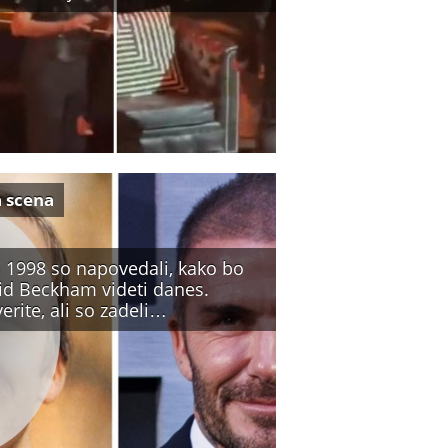
a scena
a 1998 so napovedali, kako bo
id Beckham videti danes.
erite, ali so zadeli…