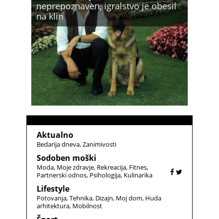
neprepoznaven, igralstvo je obesil
na klin
Aktualno
Bedarija dneva
Zanimivosti
Sodoben moški
Moda
Moje zdravje
Rekreacija
Fitnes
Partnerski odnos
Psihologija
Kulinarika
Lifestyle
Potovanja
Tehnika
Dizajn
Moj dom
Huda
arhitektura
Mobilnost