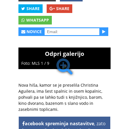
SHARE
SHARE
WHATSAPP
NOVICE
Odpri galerijo
Foto: MLS 1 / 9
Nova hiša, kamor se je preselila Christina
Aguilera, ima šest spalnic in osem kopalnic,
pohvali pa se lahko tudi s knjižnjico, barom,
kino dvorano, bazenom s slano vodo in
zasebnimi toplicami.
acebook spreminja nastavitve
, zato