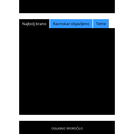
Najbolj brano
Ravnokar objavljeno
Teme