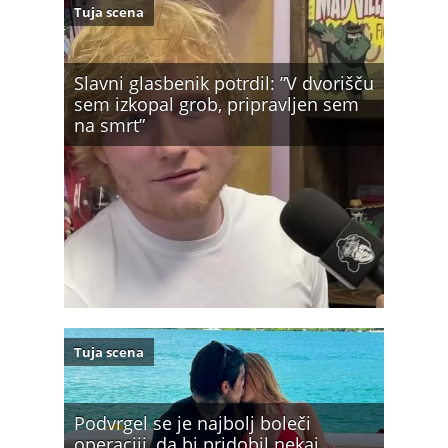
Tuja scena
Slavni glasbenik potrdil: ”V dvorišču
sem izkopal grob, pripravljen sem
na smrt”
Tuja scena
Podvrgel se je najbolj boleči
operaciji, da bi pridobil nekaj