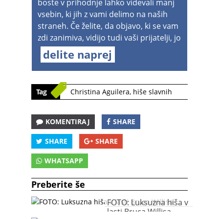
boste v prihodnje lahko videvali manj
vsebin, ki jih z vami delimo na naših
straneh. Če želite, da objavo, ki se vam
zdi zanimiva, vidijo tudi vaši prijatelji, jo
delite naprej
Tag
Christina Aguilera
,
hiše slavnih
KOMENTIRAJ
SHARE
SHARE
SHARE
WHATSAPP
Preberite še
FOTO: Luksuzna hiša v
lasti Bruca Willisa