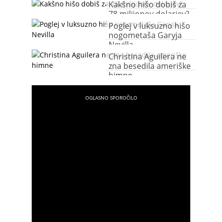
Kakšno hišo dobiš za
78 milijonov dolarjev?
Poglej v luksuzno hišo
nogometaša Garyja
Nevilla
Christina Aguilera ne
zna besedila ameriške
himne