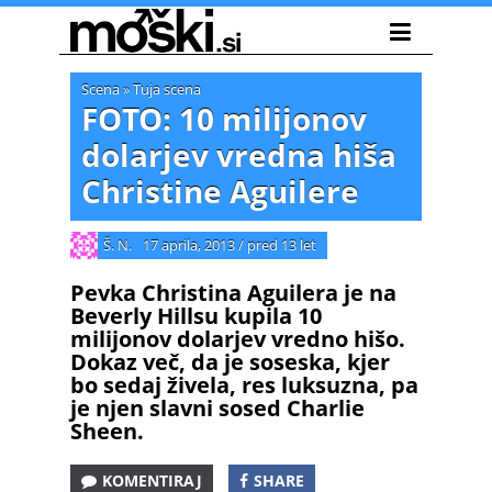
Scena
»
Tuja scena
FOTO: 10 milijonov
dolarjev vredna hiša
Christine Aguilere
Š. N.
17 aprila, 2013
/
pred 13 let
Pevka Christina Aguilera je na
Beverly Hillsu kupila 10
milijonov dolarjev vredno hišo.
Dokaz več, da je soseska, kjer
bo sedaj živela, res luksuzna, pa
je njen slavni sosed Charlie
Sheen.
KOMENTIRAJ
SHARE