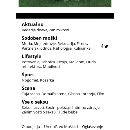
Aktualno
Bedarija dneva
Zanimivosti
Sodoben moški
Moda
Moje zdravje
Rekreacija
Fitnes
Partnerski odnos
Psihologija
Kulinarika
Lifestyle
Potovanja
Tehnika
Dizajn
Moj dom
Huda
arhitektura
Mobilnost
Šport
Nogomet
Košarka
Scena
Tuja scena
Domača scena
Glasba
Intervju
Film
Vse o seksu
Seksi nasveti
Spolni položaji
Intimno zdravje
Zanimivosti o seksu
Hude bejbe
O podjetju
Uredništvo Moški.si
Oglaševanje