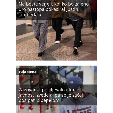
Ne boste verjeli, koliko bo za eno
uro nastopa pokasiral Justin
Timberlake!
Tuja scena
Zagovarjal posiljevalca, ko je
javnost izvedela, pa se je začel
posipati s pepelom