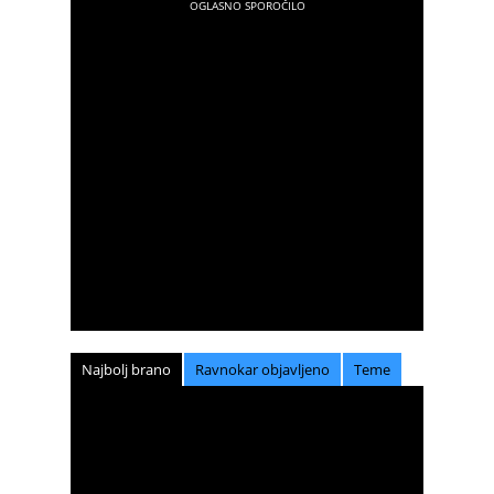
Najbolj brano
Ravnokar objavljeno
Teme