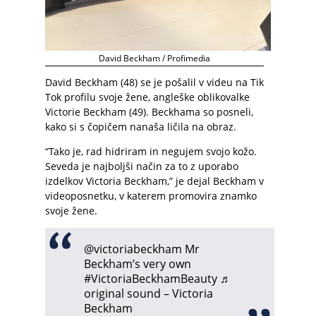
David Beckham / Profimedia
David Beckham (48) se je pošalil v videu na Tik
Tok profilu svoje žene, angleške oblikovalke
Victorie Beckham (49). Beckhama so posneli,
kako si s čopičem nanaša ličila na obraz.
“Tako je, rad hidriram in negujem svojo kožo.
Seveda je najboljši način za to z uporabo
izdelkov Victoria Beckham,” je dejal Beckham v
videoposnetku, v katerem promovira znamko
svoje žene.
@victoriabeckham
Mr
Beckham’s very own
#VictoriaBeckhamBeauty
♬
original sound – Victoria
Beckham