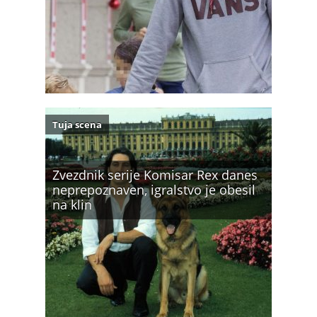
Tuja scena
Zvezdnik serije Komisar Rex danes
neprepoznaven, igralstvo je obesil
na klin