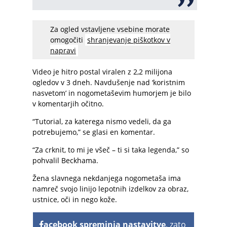
Za ogled vstavljene vsebine morate
omogočiti
shranjevanje piškotkov v
napravi
Video je hitro postal viralen z 2,2 milijona
ogledov v 3 dneh. Navdušenje nad ‘koristnim
nasvetom’ in nogometaševim humorjem je bilo
v komentarjih očitno.
“Tutorial, za katerega nismo vedeli, da ga
potrebujemo,” se glasi en komentar.
“Za crknit, to mi je všeč – ti si taka legenda,” so
pohvalil Beckhama.
Žena slavnega nekdanjega nogometaša ima
namreč svojo linijo lepotnih izdelkov za obraz,
ustnice, oči in nego kože.
acebook spreminja nastavitve
, zato