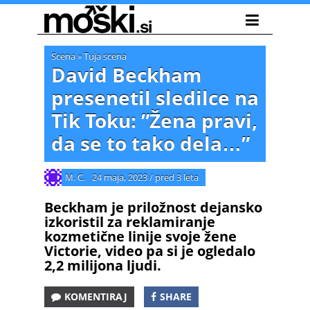
Scena
»
Tuja scena
David Beckham
presenetil sledilce na
Tik Toku: ”Žena pravi,
da se to tako dela…”
M. C.
24 maja, 2023
/
pred 3 leta
Beckham je priložnost dejansko
izkoristil za reklamiranje
kozmetične linije svoje žene
Victorie, video pa si je ogledalo
2,2 milijona ljudi.
KOMENTIRAJ
SHARE