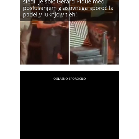
sledil je šok: Gerard Pique med
poslušanjem glasovnega sporočila
padel v luknjo v tleh!