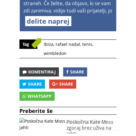
straneh. Če želite, da objavo, ki se vam
zdi zanimiva, vidijo tudi vaši prijatelji, jo
delite naprej
Tag
Ibiza
,
rafael nadal
,
tenis
,
wimbledon
KOMENTIRAJ
SHARE
SHARE
SHARE
WHATSAPP
Preberite še
Poskočna Kate Moss
zgoraj brez uživa na
jahti