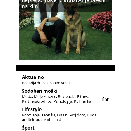
na klin
Aktualno
Bedarija dneva
Zanimivosti
Sodoben moški
Moda
Moje zdravje
Rekreacija
Fitnes
Partnerski odnos
Psihologija
Kulinarika
Lifestyle
Potovanja
Tehnika
Dizajn
Moj dom
Huda
arhitektura
Mobilnost
Šport