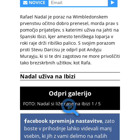
NOVICE
Rafael Nadal je poraz na Wimbledonskem
prvenstvu očitno dobro prenesel, morda prav s
pomočjo prijateljev, s katerimi uživa na jahti na
španski Ibizi, kjer amesto teniškega loparja v
roki raje drži ribiško palico. S svojim porazom
proti Stevu Darcisu je odprl pot Andyju
Murayju, ki si te dni zagotovo ne more privoščiti
tako brezskrbnih užitkov, kot Rafa.
Nadal uživa na Ibizi
Odpri galerijo
FOTO: Nadal si liže rane na Ibizi 1 / 5
acebook spreminja nastavitve
, zato
boste v prihodnje lahko videvali manj
vsebin, ki jih z vami delimo na naših