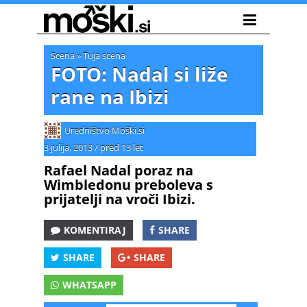
Scena
»
Tuja scena
FOTO: Nadal si liže
rane na Ibizi
Uredništvo Moški.si
3 julija, 2013
/
pred 13 let
Rafael Nadal poraz na
Wimbledonu preboleva s
prijatelji na vroči Ibizi.
KOMENTIRAJ
SHARE
SHARE
SHARE
WHATSAPP