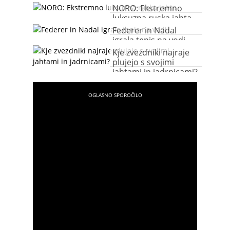
NORO: Ekstremno
luksuzna ruska jahta
Federer in Nadal
igrala tenis na vodi
Kje zvezdniki najraje
plujejo s svojimi
jahtami in jadrnicami?