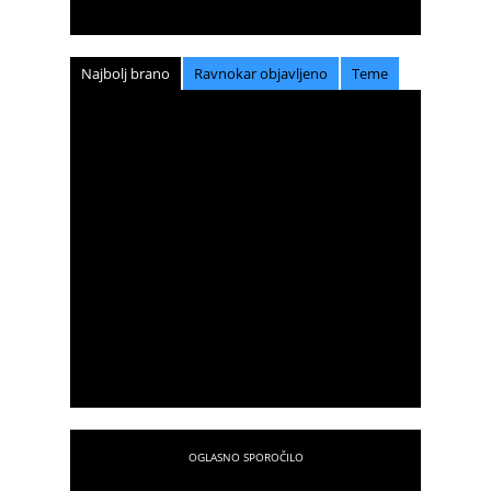
Najbolj brano
Ravnokar objavljeno
Teme