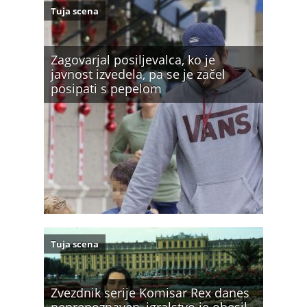
Tuja scena
Zagovarjal posiljevalca, ko je
javnost izvedela, pa se je začel
posipati s pepelom
Tuja scena
Zvezdnik serije Komisar Rex danes
neprepoznaven, igralstvo je obesil