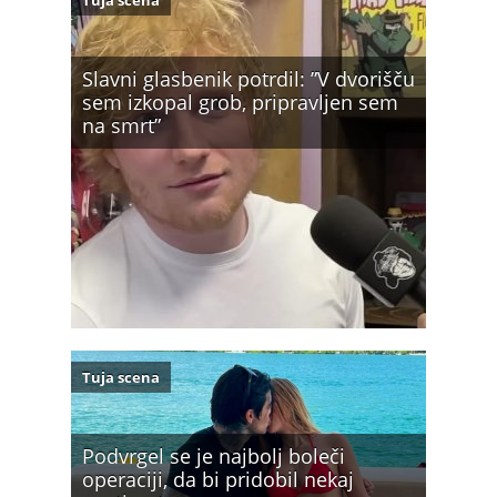
Slavni glasbenik potrdil: ”V dvorišču
sem izkopal grob, pripravljen sem
na smrt”
Tuja scena
Podvrgel se je najbolj boleči
operaciji, da bi pridobil nekaj