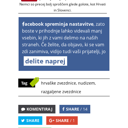
Nemci so precej bolj sproščeni glede golote, kot Hrvati
in Slovenci.
acebook spreminja nastavitve
, zato
boste v prihodnje lahko videvali manj
vsebin, ki jih z vami delimo na naših
straneh. Če želite, da objavo, ki se vam
zdi zanimiva, vidijo tudi vaši prijatelji, jo
delite naprej
Tag
hrvaške zvezdnice
,
nudizem
,
razgaljene zvezdnice
KOMENTIRAJ
SHARE
/ 14
SHARE
SHARE
/ 1