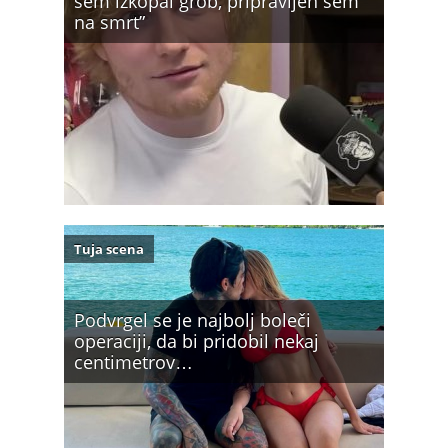
sem izkopal grob, pripravljen sem
na smrt”
Tuja scena
Podvrgel se je najbolj boleči
operaciji, da bi pridobil nekaj
centimetrov…