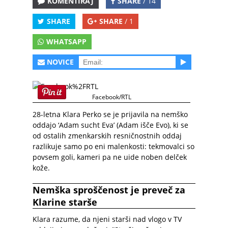
KOMENTIRAJ
SHARE
/ 14
SHARE
SHARE
/ 1
WHATSAPP
NOVICE
Facebook/RTL
28-letna Klara Perko se je prijavila na nemško
oddajo ‘Adam sucht Eva’ (Adam išče Evo), ki se
od ostalih zmenkarskih resničnostnih oddaj
razlikuje samo po eni malenkosti: tekmovalci so
povsem goli, kameri pa ne uide noben delček
kože.
Nemška sproščenost je preveč za
Klarine starše
Klara razume, da njeni starši nad vlogo v TV