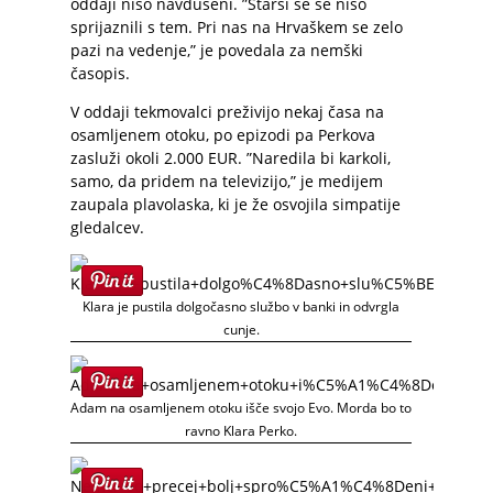
oddaji niso navdušeni. ”Starši se še niso
sprijaznili s tem. Pri nas na Hrvaškem se zelo
pazi na vedenje,” je povedala za nemški
časopis.
V oddaji tekmovalci preživijo nekaj časa na
osamljenem otoku, po epizodi pa Perkova
zasluži okoli 2.000 EUR. ”Naredila bi karkoli,
samo, da pridem na televizijo,” je medijem
zaupala plavolaska, ki je že osvojila simpatije
gledalcev.
Klara je pustila dolgočasno službo v banki in odvrgla
cunje.
Adam na osamljenem otoku išče svojo Evo. Morda bo to
ravno Klara Perko.