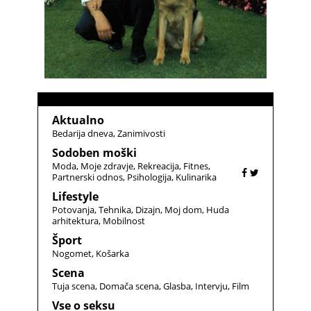
Aktualno
Bedarija dneva
Zanimivosti
Sodoben moški
Moda
Moje zdravje
Rekreacija
Fitnes
Partnerski odnos
Psihologija
Kulinarika
Lifestyle
Potovanja
Tehnika
Dizajn
Moj dom
Huda
arhitektura
Mobilnost
Šport
Nogomet
Košarka
Scena
Tuja scena
Domača scena
Glasba
Intervju
Film
Vse o seksu