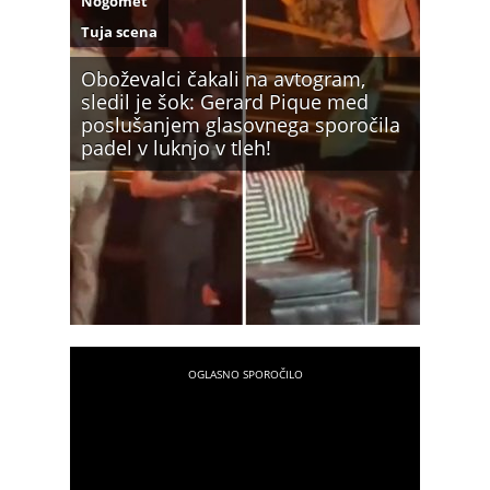
Nogomet
Tuja scena
Oboževalci čakali na avtogram,
sledil je šok: Gerard Pique med
poslušanjem glasovnega sporočila
padel v luknjo v tleh!