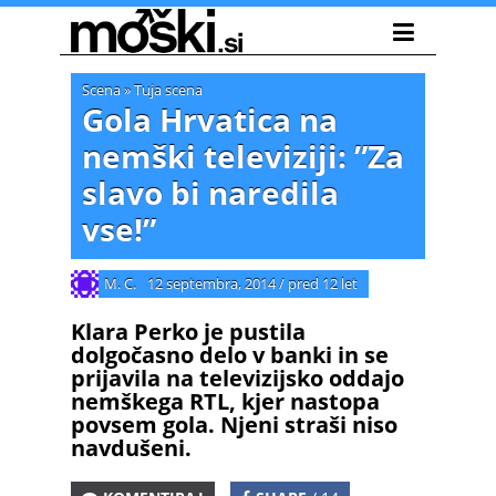
Scena
»
Tuja scena
Gola Hrvatica na
nemški televiziji: ”Za
slavo bi naredila
vse!”
M. C.
12 septembra, 2014
/
pred 12 let
Klara Perko je pustila
dolgočasno delo v banki in se
prijavila na televizijsko oddajo
nemškega RTL, kjer nastopa
povsem gola. Njeni straši niso
navdušeni.