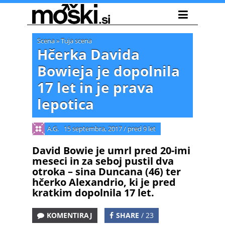
Scena
»
Tuja scena
Hčerka Davida
Bowieja je dopolnila
17 let in je prava
lepotica
A.G.
15 septembra, 2017
/
pred 9 let
David Bowie je umrl pred 20-imi
meseci in za seboj pustil dva
otroka – sina Duncana (46) ter
hčerko Alexandrio, ki je pred
kratkim dopolnila 17 let.
KOMENTIRAJ
SHARE
/ 23