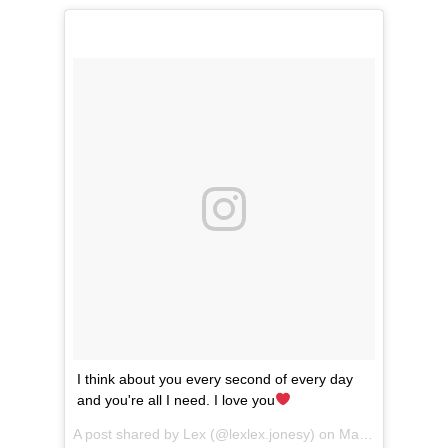
I think about you every second of every day
and you're all I need. I love you
A post shared by Lex (@lexlex.jonesy) on
Mar 10, 2017 at 8:29pm PST