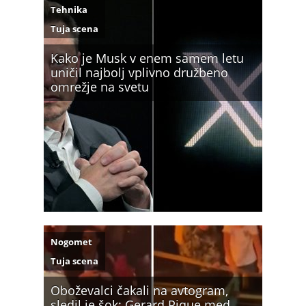
Tehnika
Tuja scena
Kako je Musk v enem samem letu
uničil najbolj vplivno družbeno
omrežje na svetu
Nogomet
Tuja scena
Oboževalci čakali na avtogram,
sledil je šok: Gerard Pique med