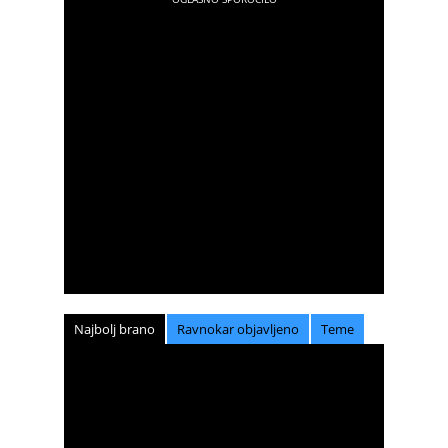
Najbolj brano
Ravnokar objavljeno
Teme