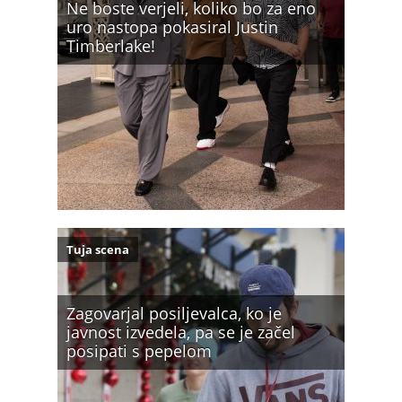
Ne boste verjeli, koliko bo za eno
uro nastopa pokasiral Justin
Timberlake!
Tuja scena
Zagovarjal posiljevalca, ko je
javnost izvedela, pa se je začel
posipati s pepelom