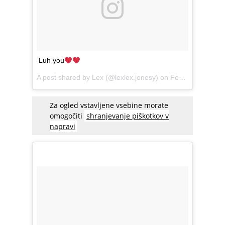
Luh you
A post shared by Lex (@lexlex.jonesy) on
Feb 4, 2017 at 10:50am PST
Za ogled vstavljene vsebine morate
omogočiti
shranjevanje piškotkov v
napravi