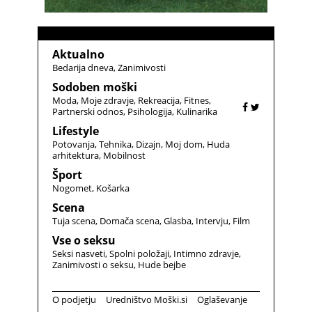
Aktualno
Bedarija dneva
Zanimivosti
Sodoben moški
Moda
Moje zdravje
Rekreacija
Fitnes
Partnerski odnos
Psihologija
Kulinarika
Lifestyle
Potovanja
Tehnika
Dizajn
Moj dom
Huda
arhitektura
Mobilnost
Šport
Nogomet
Košarka
Scena
Tuja scena
Domača scena
Glasba
Intervju
Film
Vse o seksu
Seksi nasveti
Spolni položaji
Intimno zdravje
Zanimivosti o seksu
Hude bejbe
O podjetju
Uredništvo Moški.si
Oglaševanje