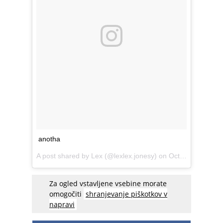
anotha
A post shared by Lex (@lexlex.jonesy) on
Oct 4, 2016 at 11:28am PDT
Za ogled vstavljene vsebine morate
omogočiti
shranjevanje piškotkov v
napravi