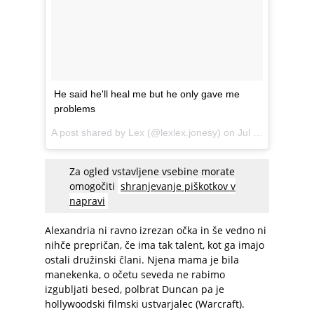
He said he'll heal me but he only gave me
problems
A post shared by Lex (@lexlex.jonesy) on
Jul 13, 2017 at 3:34pm PDT
Za ogled vstavljene vsebine morate
omogočiti
shranjevanje piškotkov v
napravi
Alexandria ni ravno izrezan očka in še vedno ni
nihče prepričan, če ima tak talent, kot ga imajo
ostali družinski člani. Njena mama je bila
manekenka, o očetu seveda ne rabimo
izgubljati besed, polbrat Duncan pa je
hollywoodski filmski ustvarjalec (Warcraft).