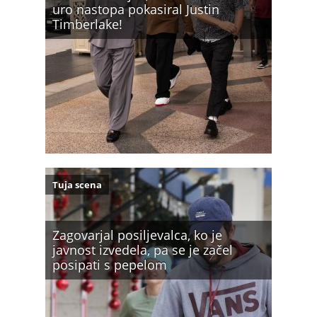
uro nastopa pokasiral Justin
Timberlake!
Tuja scena
Zagovarjal posiljevalca, ko je
javnost izvedela, pa se je začel
posipati s pepelom