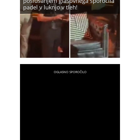
poslušanjem glasovnega sporočila
padel v luknjo v tleh!