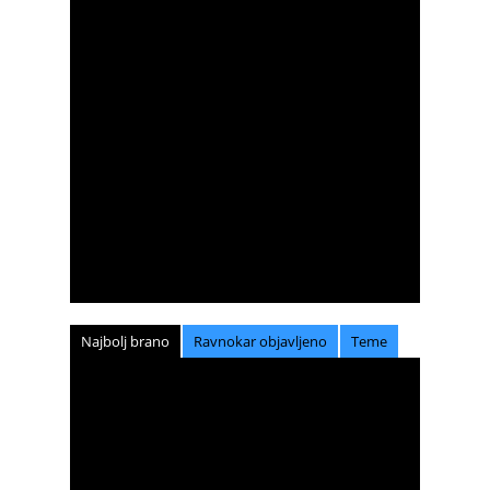
Najbolj brano
Ravnokar objavljeno
Teme