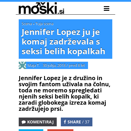
Scena
»
Tuja scena
Jennifer Lopez ju je
komaj zadrževala s
seksi belih kopalkah
Maja T.
30 julija, 2018
/
pred 8 let
Jennifer Lopez je z družino in
svojim fantom uživala na čolnu,
toda ne moremo spregledati
njenih seksi belih kopalk, ki
zaradi globokega izreza komaj
zadržujejo prsi.
KOMENTIRAJ
SHARE
/ 37