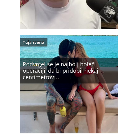
Tuja scena
Podvrgel se je najbolj boleči
operaciji, da bi pridobil nekaj
centimetrov…