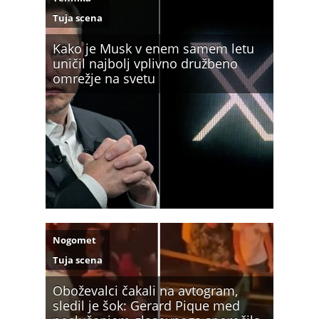
Tuja scena
Kako je Musk v enem samem letu
uničil najbolj vplivno družbeno
omrežje na svetu
Nogomet
Tuja scena
Oboževalci čakali na avtogram,
sledil je šok: Gerard Pique med