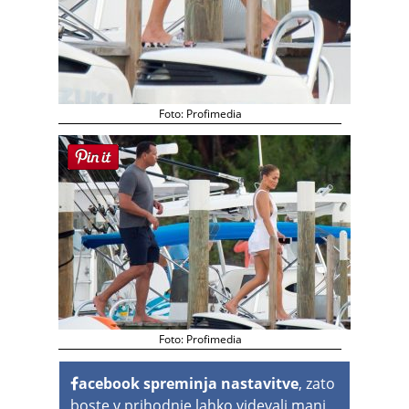
Foto: Profimedia
Foto: Profimedia
acebook spreminja nastavitve
, zato
boste v prihodnje lahko videvali manj