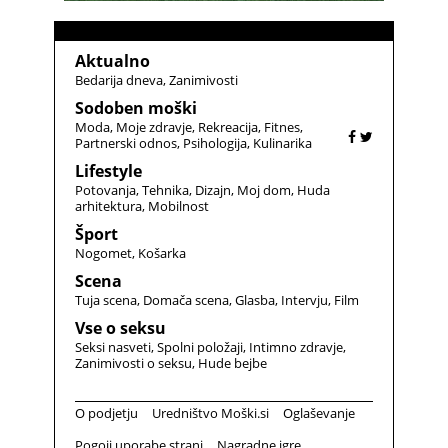
Aktualno
Bedarija dneva
Zanimivosti
Sodoben moški
Moda
Moje zdravje
Rekreacija
Fitnes
Partnerski odnos
Psihologija
Kulinarika
Lifestyle
Potovanja
Tehnika
Dizajn
Moj dom
Huda
arhitektura
Mobilnost
Šport
Nogomet
Košarka
Scena
Tuja scena
Domača scena
Glasba
Intervju
Film
Vse o seksu
Seksi nasveti
Spolni položaji
Intimno zdravje
Zanimivosti o seksu
Hude bejbe
O podjetju
Uredništvo Moški.si
Oglaševanje
Pogoji uporabe strani
Nagradne igre