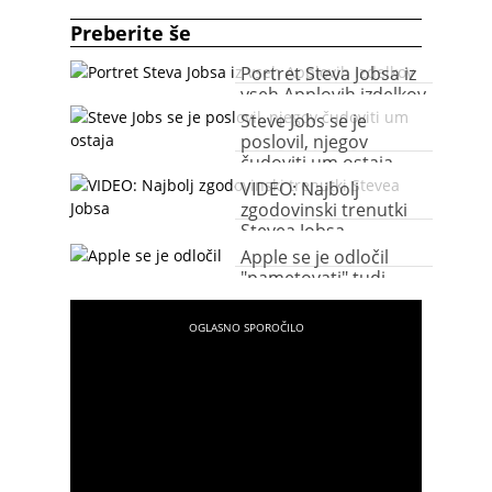
Preberite še
Portret Steva Jobsa iz
vseh Applovih izdelkov
Steve Jobs se je
poslovil, njegov
čudoviti um ostaja
VIDEO: Najbolj
zgodovinski trenutki
Stevea Jobsa
Apple se je odločil
"pametovati" tudi
kolesarjem