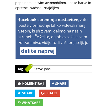
popolnoma novim avtomobilom, enake barve in
opreme. Nadvse iznajdljivo.
acebook spreminja nastavitve
, zato
boste v prihodnje lahko videvali manj
vsebin, ki jih z vami delimo na naših
straneh. Če želite, da objavo, ki se vam
zdi zanimiva, vidijo tudi vaši prijatelji, jo
delite naprej
Tag
Steve Jobs
KOMENTIRAJ
SHARE
SHARE
SHARE
WHATSAPP