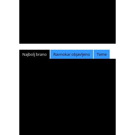
Najbolj brano
Ravnokar objavljeno
Teme