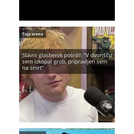
Tuja scena
Slavni glasbenik potrdil: ”V dvorišču
sem izkopal grob, pripravljen sem
na smrt”