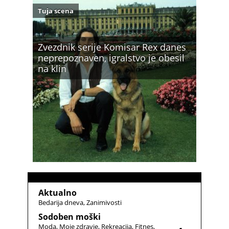
Tuja scena
Zvezdnik serije Komisar Rex danes
neprepoznaven, igralstvo je obesil
na klin
Aktualno
Bedarija dneva
Zanimivosti
Sodoben moški
Moda
Moje zdravje
Rekreacija
Fitnes