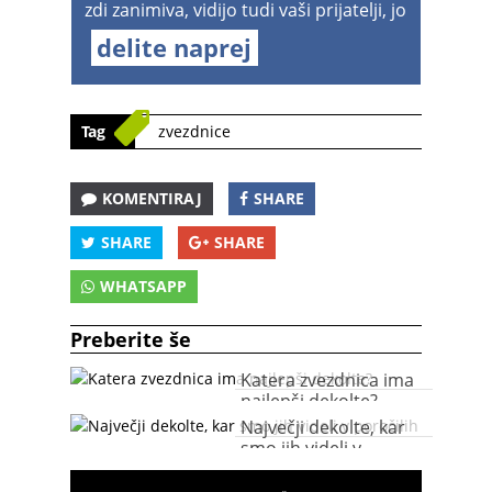
zdi zanimiva, vidijo tudi vaši prijatelji, jo
delite naprej
Tag
zvezdnice
KOMENTIRAJ
SHARE
SHARE
SHARE
WHATSAPP
Preberite še
Katera zvezdnica ima
najlepši dekolte?
Največji dekolte, kar
smo jih videli v
poročilih