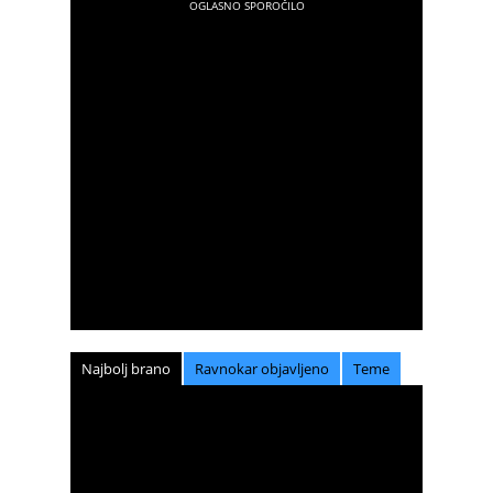
Najbolj brano
Ravnokar objavljeno
Teme