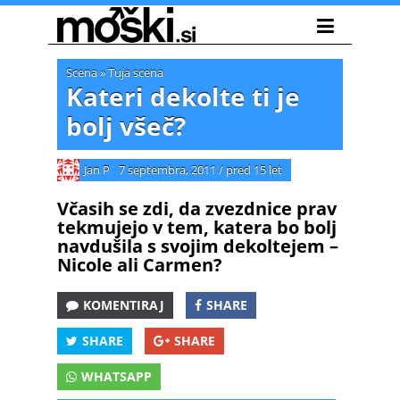
Scena
»
Tuja scena
Kateri dekolte ti je
bolj všeč?
Jan P
7 septembra, 2011
/
pred 15 let
Včasih se zdi, da zvezdnice prav
tekmujejo v tem, katera bo bolj
navdušila s svojim dekoltejem –
Nicole ali Carmen?
KOMENTIRAJ
SHARE
SHARE
SHARE
WHATSAPP