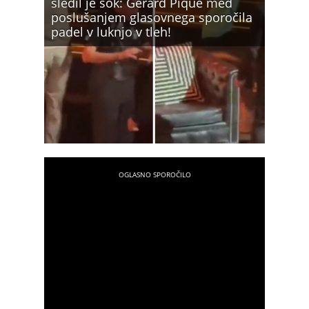
sledil je šok: Gerard Pique med
poslušanjem glasovnega sporočila
padel v luknjo v tleh!