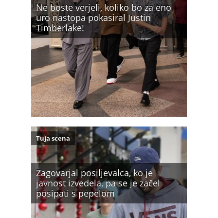
Ne boste verjeli, koliko bo za eno
uro nastopa pokasiral Justin
Timberlake!
Tuja scena
Zagovarjal posiljevalca, ko je
javnost izvedela, pa se je začel
posipati s pepelom