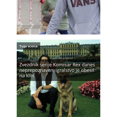
Tuja scena
Zvezdnik serije Komisar Rex danes
neprepoznaven, igralstvo je obesil
na klin