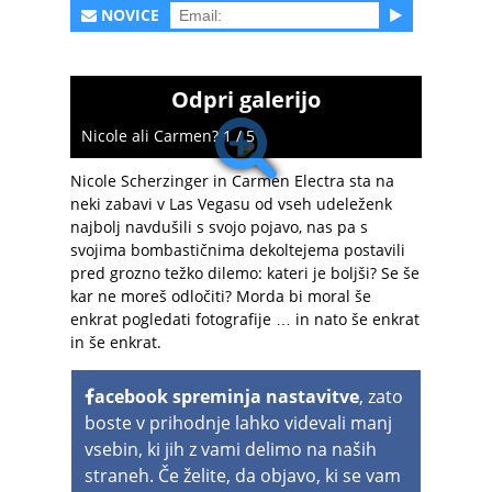
NOVICE
Odpri galerijo
Nicole ali Carmen? 1 / 5
Nicole Scherzinger in Carmen Electra sta na
neki zabavi v Las Vegasu od vseh udeleženk
najbolj navdušili s svojo pojavo, nas pa s
svojima bombastičnima dekoltejema postavili
pred grozno težko dilemo: kateri je boljši? Se še
kar ne moreš odločiti? Morda bi moral še
enkrat pogledati fotografije … in nato še enkrat
in še enkrat.
acebook spreminja nastavitve
, zato
boste v prihodnje lahko videvali manj
vsebin, ki jih z vami delimo na naših
straneh. Če želite, da objavo, ki se vam