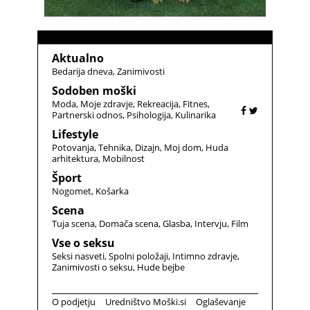
Aktualno
Bedarija dneva
Zanimivosti
Sodoben moški
Moda
Moje zdravje
Rekreacija
Fitnes
Partnerski odnos
Psihologija
Kulinarika
Lifestyle
Potovanja
Tehnika
Dizajn
Moj dom
Huda
arhitektura
Mobilnost
Šport
Nogomet
Košarka
Scena
Tuja scena
Domača scena
Glasba
Intervju
Film
Vse o seksu
Seksi nasveti
Spolni položaji
Intimno zdravje
Zanimivosti o seksu
Hude bejbe
O podjetju
Uredništvo Moški.si
Oglaševanje