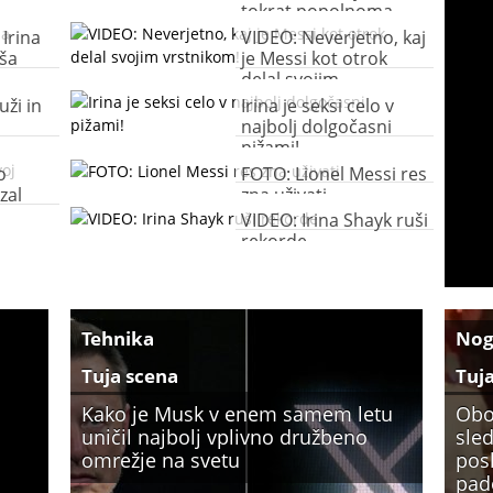
tokrat popolnoma
gola
Irina
VIDEO: Neverjetno, kaj
ša
je Messi kot otrok
delal svojim
vrstnikom!
uži in
Irina je seksi celo v
najbolj dolgočasni
pižami!
o
FOTO: Lionel Messi res
zal
zna uživati
VIDEO: Irina Shayk ruši
rekorde
Tehnika
No
Tuja scena
Tuj
Kako je Musk v enem samem letu
Obo
uničil najbolj vplivno družbeno
sled
omrežje na svetu
pos
pade