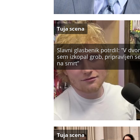
Tuja scena
Slavni glasbenik potrdil: ”V dvo
sem izkopal grob, pripravljen 
na smrt”
Tuja scena