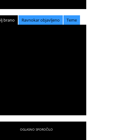
lj brano
Ravnokar objavljeno
Teme