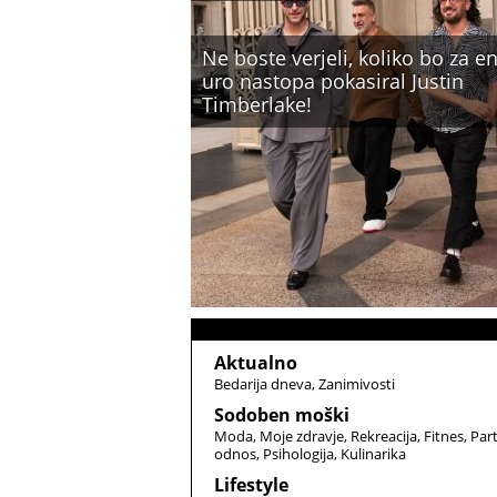
Ne boste verjeli, koliko bo za e
uro nastopa pokasiral Justin
Timberlake!
Aktualno
Bedarija dneva
Zanimivosti
Sodoben moški
Moda
Moje zdravje
Rekreacija
Fitnes
Par
odnos
Psihologija
Kulinarika
Lifestyle