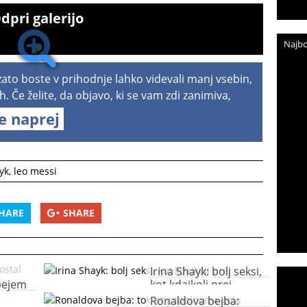
dpri galerijo
Najbo
 zato boste v prihodnje lahko videvali manj vsebin,
h. Če želite, da objavo, ki se vam zdi zanimiva,
te naprej
yk
,
leo messi
HARE
SHARE
Irina Shayk: bolj seksi,
bejem
kot kdajkoli prej
Ronaldova bejba: