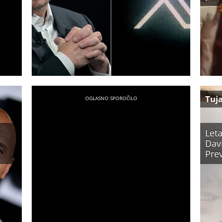
Tuj
Let
Dav
Prev