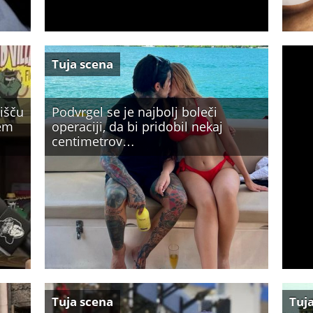
Tuja scena
rišču
Podvrgel se je najbolj boleči
sem
operaciji, da bi pridobil nekaj
centimetrov…
Tuja scena
Tuj