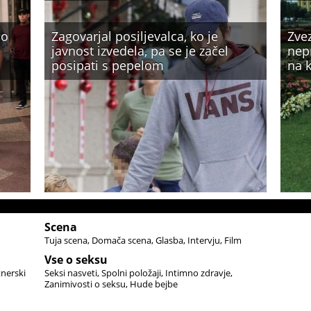
no
Zagovarjal posiljevalca, ko je
Zve
javnost izvedela, pa se je začel
nepr
posipati s pepelom
na k
Scena
Tuja scena
Domača scena
Glasba
Intervju
Film
Vse o seksu
tnerski
Seksi nasveti
Spolni položaji
Intimno zdravje
Zanimivosti o seksu
Hude bejbe