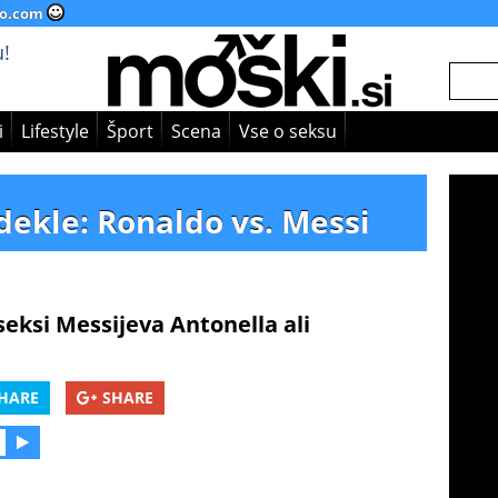
o.com
!
i
Lifestyle
Šport
Scena
Vse o seksu
dekle: Ronaldo vs. Messi
 seksi Messijeva Antonella ali
HARE
SHARE