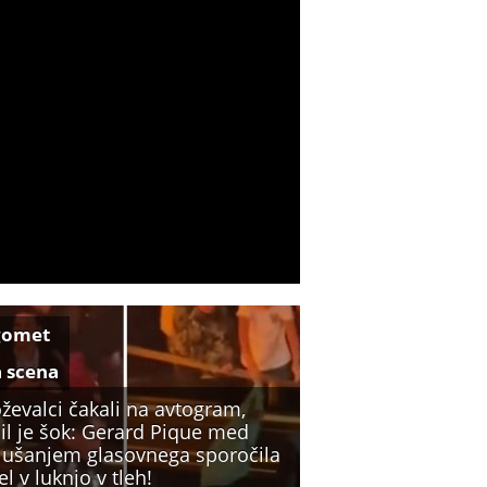
gomet
a scena
ževalci čakali na avtogram,
il je šok: Gerard Pique med
lušanjem glasovnega sporočila
l v luknjo v tleh!