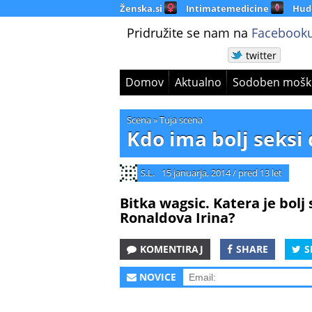
Ženska.si
Intimatemedicine
Hud
Pridružite se nam na
Facebooku
twitter
Domov
Aktualno
Sodoben mošk
Scena
»
Tuja scena
Kdo ima bolj seksi 
S.L.
15 januarja, 2014
/
pred 13 let
Bitka wagsic. Katera je bolj
Ronaldova Irina?
KOMENTIRAJ
SHARE
S
NOVICE