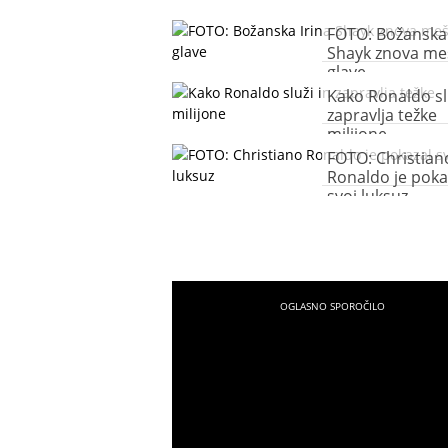
FOTO: Božanska 
Shayk znova me
glave
Kako Ronaldo sl
zapravlja težke
milijone
FOTO: Christian
Ronaldo je poka
svoj luksuz