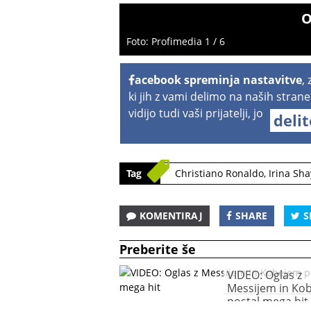
O
Foto: Profimedia 1 / 6
acebook spreminja nastavitve
,
ki jih z vami delimo na naših strane
vidijo tudi vaši prijatelji, jo
deli
Tag
Christiano Ronaldo
,
Irina Sha
KOMENTIRAJ
SHARE
S
Preberite še
VIDEO: Oglas z
Messijem in Ko
postal mega hit