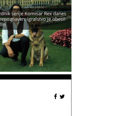
zdnik serije Komisar Rex danes
epoznaven, igralstvo je obesil
lin