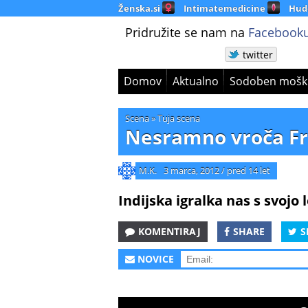
Ženska.si
Intimatemedicine
Hud
Pridružite se nam na
Facebooku
twitter
Domov
Aktualno
Sodoben mošk
Scena
»
Tuja scena
Nesramno vroča Fr
M.K.
3 marca, 2012
/
pred 14 let
Indijska igralka nas s svojo
KOMENTIRAJ
SHARE
S
NOVICE