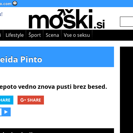
o.com
!
i
Lifestyle
Šport
Scena
Vse o seksu
eida Pinto
 lepoto vedno znova pusti brez besed.
HARE
SHARE