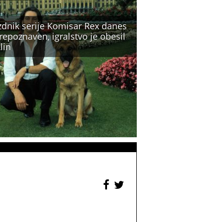
zdnik serije Komisar Rex danes
epoznaven, igralstvo je obesil
lin