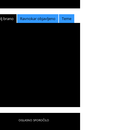
lj brano
Ravnokar objavljeno
Teme