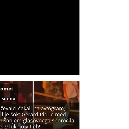
gomet
a scena
ževalci čakali na avtogram,
il je šok: Gerard Pique med
lušanjem glasovnega sporočila
l v luknjo v tleh!