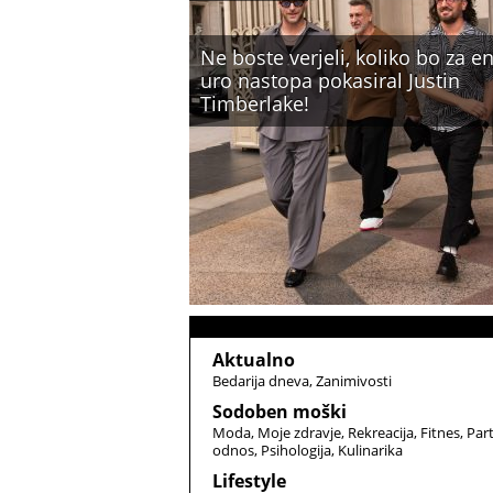
Ne boste verjeli, koliko bo za e
uro nastopa pokasiral Justin
Timberlake!
Aktualno
Bedarija dneva
Zanimivosti
Sodoben moški
Moda
Moje zdravje
Rekreacija
Fitnes
Par
odnos
Psihologija
Kulinarika
Lifestyle