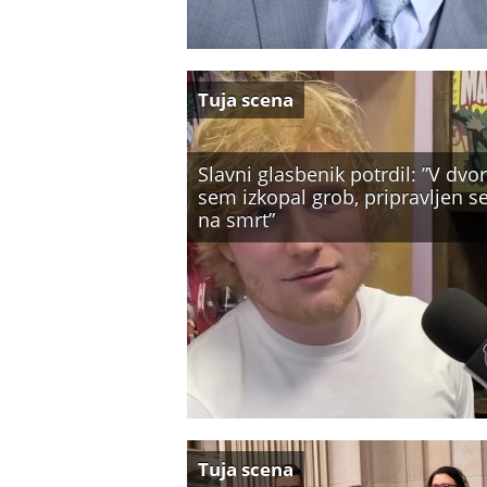
Tuja scena
Slavni glasbenik potrdil: ”V dvo
sem izkopal grob, pripravljen 
na smrt”
Tuja scena