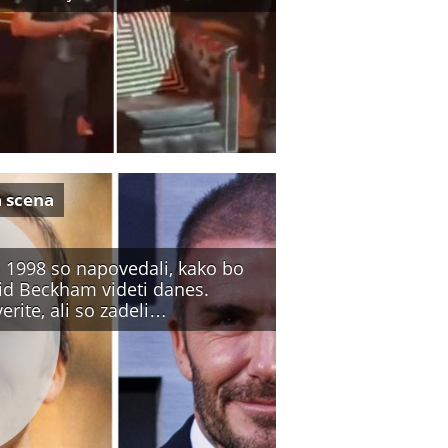
a scena
a 1998 so napovedali, kako bo
id Beckham videti danes.
erite, ali so zadeli…