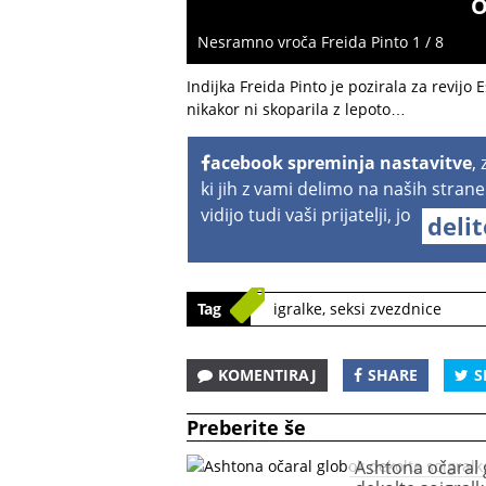
O
Nesramno vroča Freida Pinto 1 / 8
Indijka Freida Pinto je pozirala za revijo
nikakor ni skoparila z lepoto…
acebook spreminja nastavitve
,
ki jih z vami delimo na naših strane
vidijo tudi vaši prijatelji, jo
deli
Tag
igralke
,
seksi zvezdnice
KOMENTIRAJ
SHARE
S
Preberite še
Ashtona očaral 