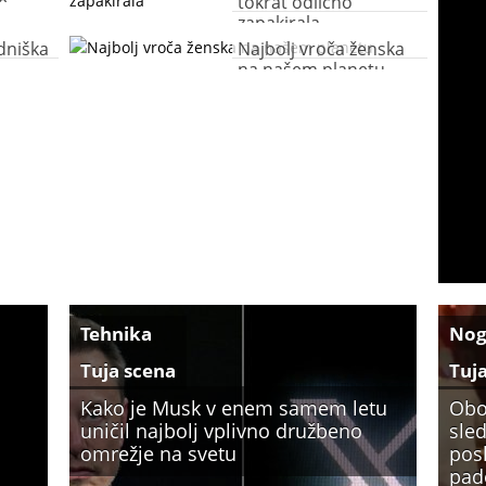
e
tokrat odlično
zapakirala
dniška
Najbolj vroča ženska
na našem planetu
Tehnika
No
Tuja scena
Tuj
Kako je Musk v enem samem letu
Obo
uničil najbolj vplivno družbeno
sled
omrežje na svetu
pos
pade