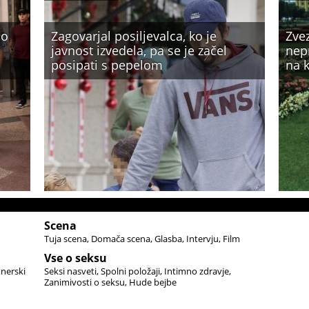
no
Zagovarjal posiljevalca, ko je
Zve
javnost izvedela, pa se je začel
nepr
posipati s pepelom
na k
Scena
Tuja scena
Domača scena
Glasba
Intervju
Film
Vse o seksu
tnerski
Seksi nasveti
Spolni položaji
Intimno zdravje
Zanimivosti o seksu
Hude bejbe