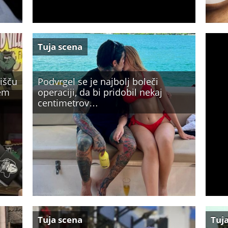
Tuja scena
rišču
Podvrgel se je najbolj boleči
sem
operaciji, da bi pridobil nekaj
centimetrov…
Tuja scena
Tuj