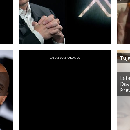
Tuj
Let
Dav
Prev