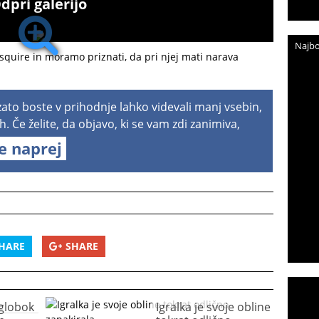
dpri galerijo
Najbo
 Esquire in moramo priznati, da pri njej mati narava
 zato boste v prihodnje lahko videvali manj vsebin,
h. Če želite, da objavo, ki se vam zdi zanimiva,
te naprej
HARE
SHARE
globok
Igralka je svoje obline