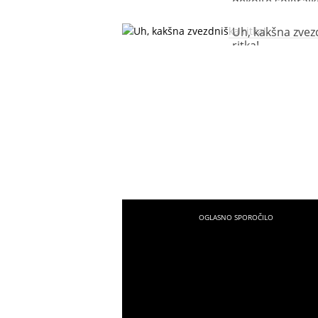
dekolte soigralk
Uh, kakšna zvez
ritka!