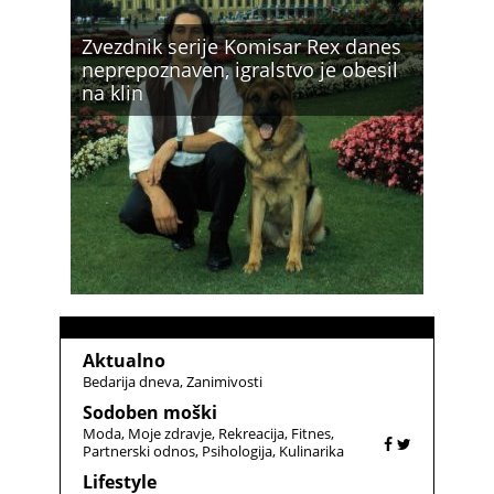
Zvezdnik serije Komisar Rex danes
neprepoznaven, igralstvo je obesil
na klin
Aktualno
Bedarija dneva
Zanimivosti
Sodoben moški
Moda
Moje zdravje
Rekreacija
Fitnes
Partnerski odnos
Psihologija
Kulinarika
Lifestyle