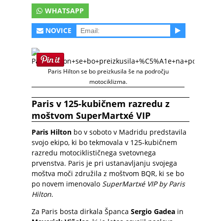
WHATSAPP
NOVICE
Paris Hilton se bo preizkusila še na področju
motociklizma.
Paris v 125-kubičnem razredu z
moštvom SuperMartxé VIP
Paris Hilton
bo v soboto v Madridu predstavila
svojo ekipo, ki bo tekmovala v 125-kubičnem
razredu motociklističnega svetovnega
prvenstva. Paris je pri ustanavljanju svojega
moštva moči združila z moštvom BQR, ki se bo
po novem imenovalo
SuperMartxé VIP by Paris
Hilton
.
Za Paris bosta dirkala Španca
Sergio Gadea
in