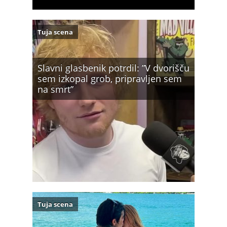
Tuja scena
Slavni glasbenik potrdil: ”V dvorišču
sem izkopal grob, pripravljen sem
na smrt”
Tuja scena