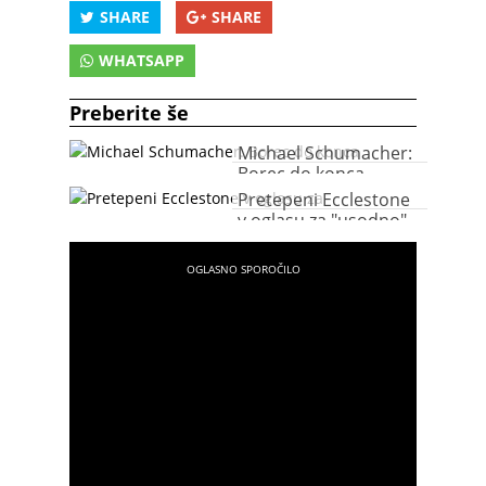
SHARE
SHARE
WHATSAPP
Preberite še
Michael Schumacher:
Borec do konca
Pretepeni Ecclestone
v oglasu za "usodno"
uro