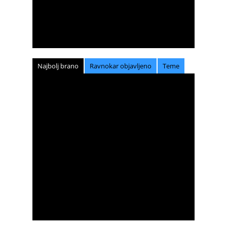
Najbolj brano
Ravnokar objavljeno
Teme