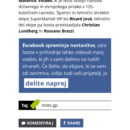
Maverick Viñales
, ki je letos osvojil naslova
državnega in evropskega prvaka v 125-
kubičnem razredu. Športni in tehnični direktor
ekipe SuperMartxé VIP bo
Ricard Jové
, tehnični
del ekipe pa bosta predstavljala
Christian
Lundberg
in
Rossano Brazzi
.
acebook spreminja nastavitve
, zato
boste v prihodnje lahko videvali manj
vsebin, ki jih z vami delimo na naših
straneh. Če želite, da objavo, ki se vam
zdi zanimiva, vidijo tudi vaši prijatelji, jo
delite naprej
Tag
moto gp
KOMENTIRAJ
SHARE