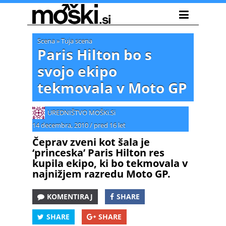
Scena
»
Tuja scena
Paris Hilton bo s
svojo ekipo
tekmovala v Moto GP
UREDNIŠTVO MOŠKi.Si
14 decembra, 2010
/
pred 16 let
Čeprav zveni kot šala je
‘princeska’ Paris Hilton res
kupila ekipo, ki bo tekmovala v
najnižjem razredu Moto GP.
KOMENTIRAJ
SHARE
SHARE
SHARE