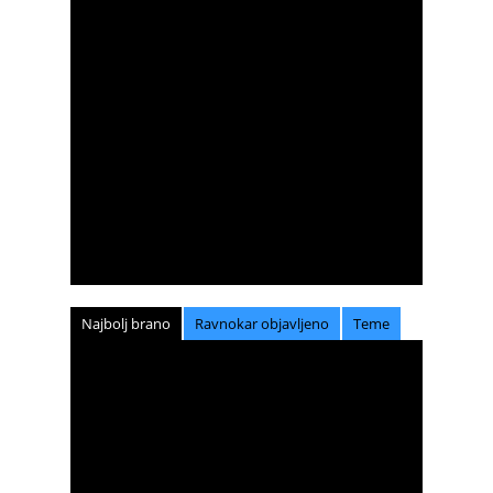
Najbolj brano
Ravnokar objavljeno
Teme