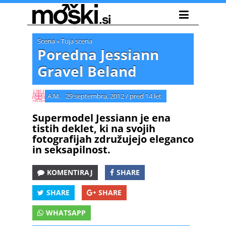
Scena
»
Tuja scena
Poredna Jessiann
Gravel Beland
A.M.
29 septembra, 2012
/
pred 14 let
Supermodel Jessiann je ena
tistih deklet, ki na svojih
fotografijah združujejo eleganco
in seksapilnost.
KOMENTIRAJ
SHARE
SHARE
SHARE
WHATSAPP