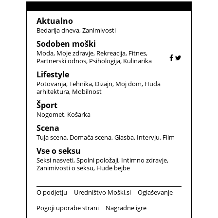
Aktualno
Bedarija dneva
Zanimivosti
Sodoben moški
Moda
Moje zdravje
Rekreacija
Fitnes
Partnerski odnos
Psihologija
Kulinarika
Lifestyle
Potovanja
Tehnika
Dizajn
Moj dom
Huda
arhitektura
Mobilnost
Šport
Nogomet
Košarka
Scena
Tuja scena
Domača scena
Glasba
Intervju
Film
Vse o seksu
Seksi nasveti
Spolni položaji
Intimno zdravje
Zanimivosti o seksu
Hude bejbe
O podjetju
Uredništvo Moški.si
Oglaševanje
Pogoji uporabe strani
Nagradne igre