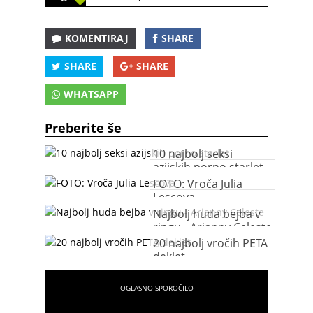
KOMENTIRAJ
SHARE
SHARE
SHARE
WHATSAPP
Preberite še
10 najbolj seksi
azijskih porno starlet
FOTO: Vroča Julia
Lescova
Najbolj huda bejba v
ringu - Arianny Celeste
20 najbolj vročih PETA
deklet