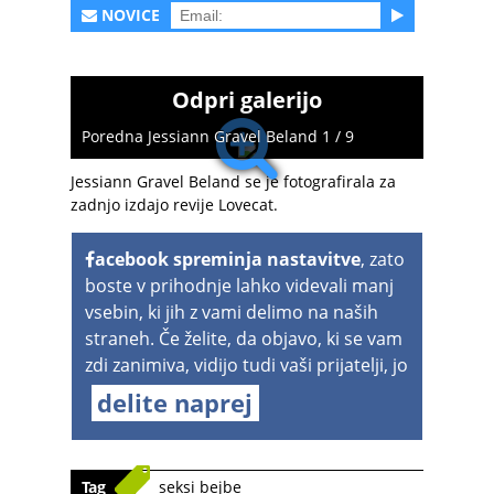
NOVICE
Odpri galerijo
Poredna Jessiann Gravel Beland 1 / 9
Jessiann Gravel Beland se je fotografirala za
zadnjo izdajo revije Lovecat.
acebook spreminja nastavitve
, zato
boste v prihodnje lahko videvali manj
vsebin, ki jih z vami delimo na naših
straneh. Če želite, da objavo, ki se vam
zdi zanimiva, vidijo tudi vaši prijatelji, jo
delite naprej
Tag
seksi bejbe