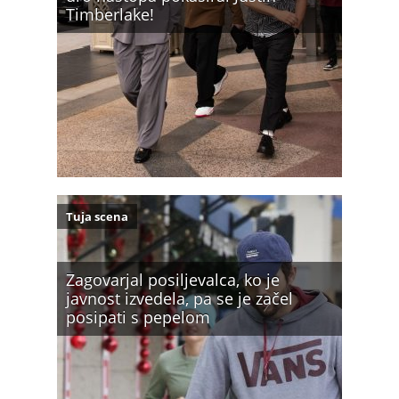
Timberlake!
Tuja scena
Zagovarjal posiljevalca, ko je
javnost izvedela, pa se je začel
posipati s pepelom