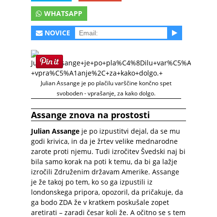
WHATSAPP
NOVICE
Julian Assange je po plačilu varščine končno spet
svoboden - vprašanje, za kako dolgo.
Assange znova na prostosti
Julian Assange
je po izpustitvi dejal, da se mu
godi krivica, in da je žrtev velike mednarodne
zarote proti njemu. Tudi izročitev Švedski naj bi
bila samo korak na poti k temu, da bi ga lažje
izročili Združenim državam Amerike. Assange
je že takoj po tem, ko so ga izpustili iz
londonskega pripora, opozoril, da pričakuje, da
ga bodo ZDA že v kratkem poskušale zopet
aretirati – zaradi česar koli že. A očitno se s tem