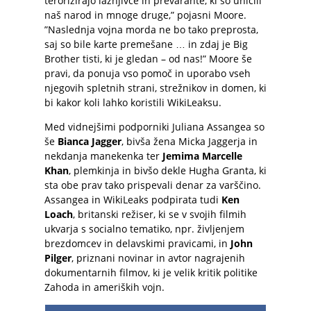
terorizirajo lažnjivce in prevarante, ki so uničili
naš narod in mnoge druge,” pojasni Moore.
”Naslednja vojna morda ne bo tako preprosta,
saj so bile karte premešane … in zdaj je Big
Brother tisti, ki je gledan – od nas!” Moore še
pravi, da ponuja vso pomoč in uporabo vseh
njegovih spletnih strani, strežnikov in domen, ki
bi kakor koli lahko koristili WikiLeaksu.
Med vidnejšimi podporniki Juliana Assangea so
še
Bianca Jagger
, bivša žena Micka Jaggerja in
nekdanja manekenka ter
Jemima Marcelle
Khan
, plemkinja in bivšo dekle Hugha Granta, ki
sta obe prav tako prispevali denar za varščino.
Assangea in WikiLeaks podpirata tudi
Ken
Loach
, britanski režiser, ki se v svojih filmih
ukvarja s socialno tematiko, npr. življenjem
brezdomcev in delavskimi pravicami, in
John
Pilger
, priznani novinar in avtor nagrajenih
dokumentarnih filmov, ki je velik kritik politike
Zahoda in ameriških vojn.