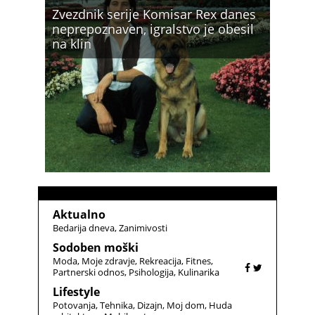
Zvezdnik serije Komisar Rex danes
neprepoznaven, igralstvo je obesil
na klin
Aktualno
Bedarija dneva
Zanimivosti
Sodoben moški
Moda
Moje zdravje
Rekreacija
Fitnes
Partnerski odnos
Psihologija
Kulinarika
Lifestyle
Potovanja
Tehnika
Dizajn
Moj dom
Huda