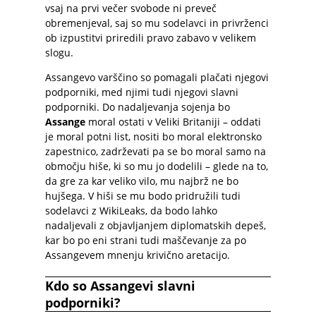
vsaj na prvi večer svobode ni preveč
obremenjeval, saj so mu sodelavci in privrženci
ob izpustitvi priredili pravo zabavo v velikem
slogu.
Assangevo varščino so pomagali plačati njegovi
podporniki, med njimi tudi njegovi slavni
podporniki. Do nadaljevanja sojenja bo
Assange
moral ostati v Veliki Britaniji – oddati
je moral potni list, nositi bo moral elektronsko
zapestnico, zadrževati pa se bo moral samo na
območju hiše, ki so mu jo dodelili – glede na to,
da gre za kar veliko vilo, mu najbrž ne bo
hujšega. V hiši se mu bodo pridružili tudi
sodelavci z WikiLeaks, da bodo lahko
nadaljevali z objavljanjem diplomatskih depeš,
kar bo po eni strani tudi maščevanje za po
Assangevem mnenju krivično aretacijo.
Kdo so Assangevi slavni
podporniki?