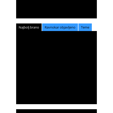
Najbolj brano
Ravnokar objavljeno
Teme