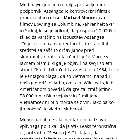
Med največjimi in najbolj izpostavljenimi
podporniki Assangea je kontroverzni filmski
producent in režiser
Michael Moore
(avtor
filmov Bowling za Columbine, Fahrenheit 9/11
in Sicko), ki se je odločil, da prispeva 20.000$ v
sklad za varščino na izpustitev Assangea.
”Odprtost in transparentnost – to sta edini
sredstvi za zaščito državljanov pred
skorumpiranimi vladajočimi,” piše Moore v
javnem pismu, ki ga je objavil na svoji spletni
strani. ”Kaj bi bilo, če bi avgusta leta 1964, ko se
je Pentagon zlagal, da so Vietnamci napadli
našo (ameriško) ladjo, obstajal WikiLeaks, ki bi
Američanom povedal, da gre za izmišljotino?
58.000 ameriških vojakov in 2 milijona
Vietnamcev bi bilo morda še živih. Tako pa so
jih pokončale vladne skrivnosti”
Moore nadaljuje s komentarjem na izjavo
vplivnega politika , da je WikiLeaks teroristična
organizacija. ”Seveda je! Obstajajo, da