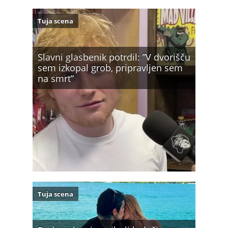
Tuja scena
Slavni glasbenik potrdil: ”V dvorišču
sem izkopal grob, pripravljen sem
na smrt”
Tuja scena