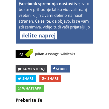
acebook spreminja nastavitve
, zato
boste v prihodnje lahko videvali manj
vsebin, ki jih z vami delimo na naših
straneh. Če želite, da objavo, ki se vam
zdi zanimiva, vidijo tudi vaši prijatelji, jo
delite naprej
Tag
Julian Assange
,
wikileaks
KOMENTIRAJ
SHARE
SHARE
SHARE
WHATSAPP
Preberite še