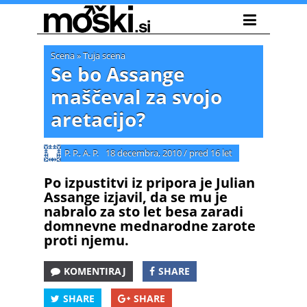
Scena
»
Tuja scena
Se bo Assange
maščeval za svojo
aretacijo?
P. P., A. P.
18 decembra, 2010
/
pred 16 let
Po izpustitvi iz pripora je Julian
Assange izjavil, da se mu je
nabralo za sto let besa zaradi
domnevne mednarodne zarote
proti njemu.
KOMENTIRAJ
SHARE
SHARE
SHARE