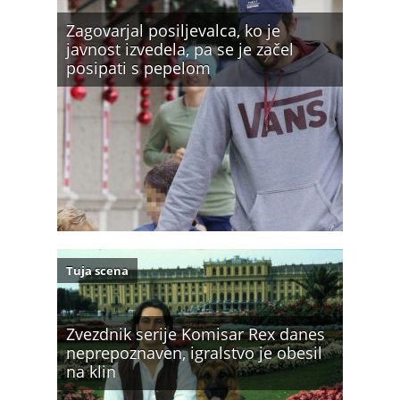
Zagovarjal posiljevalca, ko je
javnost izvedela, pa se je začel
posipati s pepelom
Tuja scena
Zvezdnik serije Komisar Rex danes
neprepoznaven, igralstvo je obesil
na klin