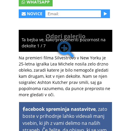
WHATSAPP
NOVICE
Odpri galerijo
Ta bejba ve, kako preusmeriti pozornost na
dekolte 1 / 7
Na premieri filma Silvestrovo v New Yorku je
25-letna igralka Lea Michele nosila zelo drzno
obleko, zaradi katere je bilo nemogoče gledati
kam drugam, kot v njen dekolte. Nam se njen
soigralec Ashton Kutcher prav smili, saj ga
popolnoma razumemo, da punce preprosto ne
more gledati v oči.
acebook spreminja nastavitve
, zato
boste v prihodnje lahko videvali manj
vsebin, ki jih z vami delimo na naših
straneh. Če želite, da objavo, ki se vam