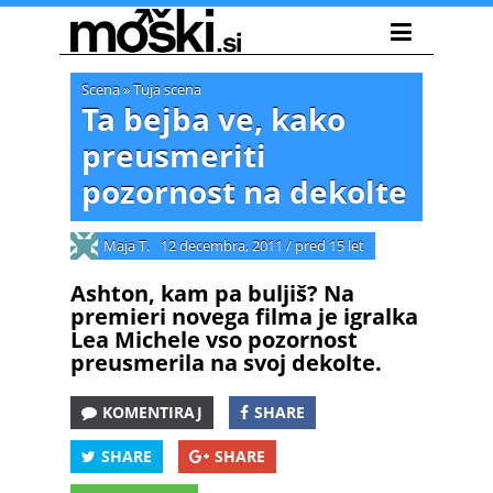
Scena
»
Tuja scena
Ta bejba ve, kako
preusmeriti
pozornost na dekolte
Maja T.
12 decembra, 2011
/
pred 15 let
Ashton, kam pa buljiš? Na
premieri novega filma je igralka
Lea Michele vso pozornost
preusmerila na svoj dekolte.
KOMENTIRAJ
SHARE
SHARE
SHARE