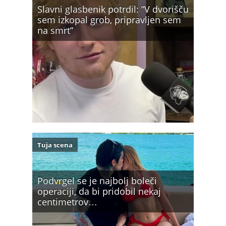
Slavni glasbenik potrdil: ”V dvorišču
sem izkopal grob, pripravljen sem
na smrt”
Tuja scena
Podvrgel se je najbolj boleči
operaciji, da bi pridobil nekaj
centimetrov…