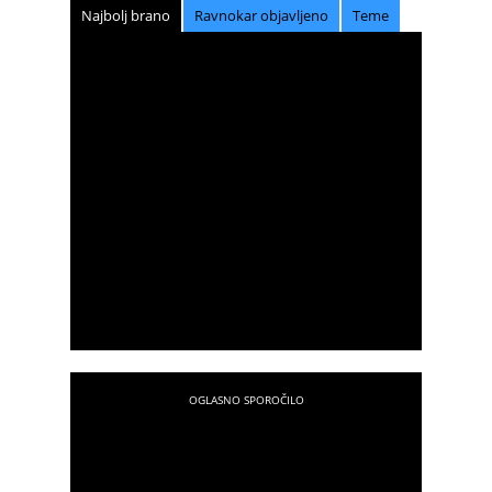
Najbolj brano
Ravnokar objavljeno
Teme