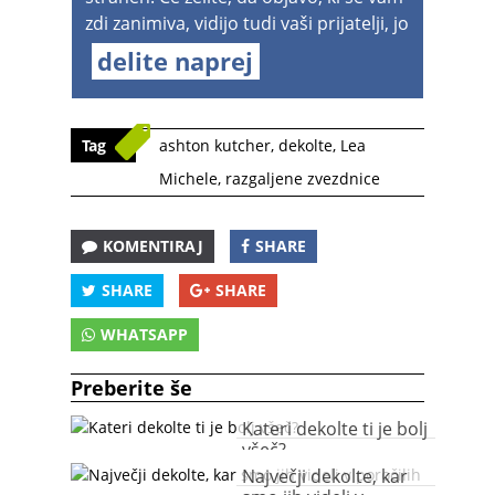
zdi zanimiva, vidijo tudi vaši prijatelji, jo
delite naprej
Tag
ashton kutcher
,
dekolte
,
Lea
Michele
,
razgaljene zvezdnice
KOMENTIRAJ
SHARE
SHARE
SHARE
WHATSAPP
Preberite še
Kateri dekolte ti je bolj
všeč?
Največji dekolte, kar