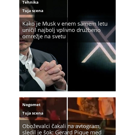
Tehnika
Tuja scena
Kako je Musk v enem samem letu
uničil najbolj vplivno družbeno
omrežje na svetu
Nogomet
Tuja scena
Oboževalci čakali na avtogram,
sledil je šok: Gerard Pique med