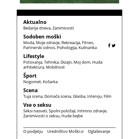
Aktualno
Bedarija dneva
Zanimivosti
Sodoben moški
Moda
Moje zdravje
Rekreacija
Fitnes
Partnerski odnos
Psihologija
Kulinarika
Lifestyle
Potovanja
Tehnika
Dizajn
Moj dom
Huda
arhitektura
Mobilnost
Šport
Nogomet
Košarka
Scena
Tuja scena
Domača scena
Glasba
Intervju
Film
Vse o seksu
Seksi nasveti
Spolni položaji
Intimno zdravje
Zanimivosti o seksu
Hude bejbe
O podjetju
Uredništvo Moški.si
Oglaševanje