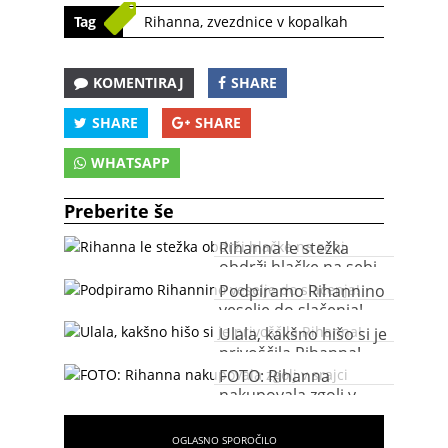
Tag
Rihanna
,
zvezdnice v kopalkah
KOMENTIRAJ
SHARE
SHARE
SHARE
WHATSAPP
Preberite še
Rihanna le stežka
obdrži hlačke na sebi
Podpiramo Rihannino
veselje do slačenja!
Ulala, kakšno hišo si je
privoščila Rihanna!
FOTO: Rihanna
nakupovala zgolj v
srajci