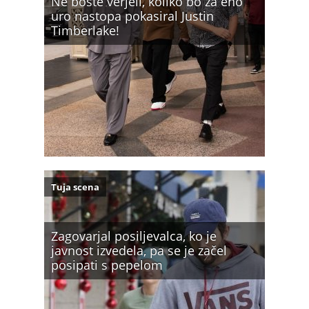
Ne boste verjeli, koliko bo za eno
uro nastopa pokasiral Justin
Timberlake!
Tuja scena
Zagovarjal posiljevalca, ko je
javnost izvedela, pa se je začel
posipati s pepelom