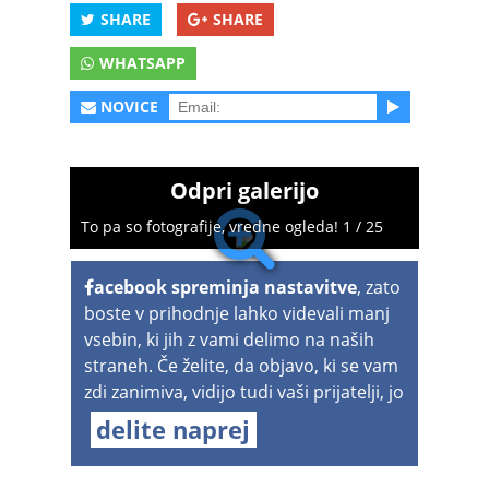
SHARE
SHARE
WHATSAPP
NOVICE
Odpri galerijo
To pa so fotografije, vredne ogleda! 1 / 25
acebook spreminja nastavitve
, zato
boste v prihodnje lahko videvali manj
vsebin, ki jih z vami delimo na naših
straneh. Če želite, da objavo, ki se vam
zdi zanimiva, vidijo tudi vaši prijatelji, jo
delite naprej