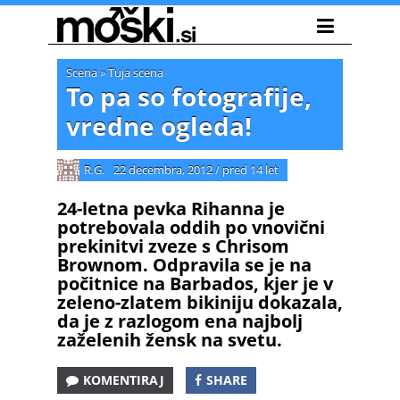
Scena
»
Tuja scena
To pa so fotografije,
vredne ogleda!
R.G.
22 decembra, 2012
/
pred 14 let
24-letna pevka Rihanna je
potrebovala oddih po vnovični
prekinitvi zveze s Chrisom
Brownom. Odpravila se je na
počitnice na Barbados, kjer je v
zeleno-zlatem bikiniju dokazala,
da je z razlogom ena najbolj
zaželenih žensk na svetu.
KOMENTIRAJ
SHARE