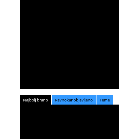
Najbolj brano
Ravnokar objavljeno
Teme