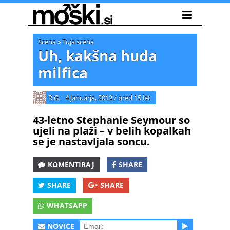
Scena
»
Tuja scena
Uh, kakšna huda
milfica
R.G.
4 januarja, 2012
/
pred 15 let
43-letno Stephanie Seymour so
ujeli na plaži – v belih kopalkah
se je nastavljala soncu.
KOMENTIRAJ
SHARE
SHARE
SHARE
WHATSAPP
NOVICE