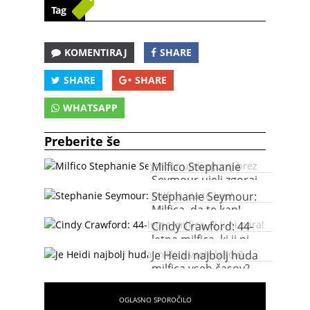
Tag
KOMENTIRAJ
SHARE
SHARE
SHARE
WHATSAPP
Preberite še
Milfico Stephanie
Seymour ujeli zgoraj
brez
Stephanie Seymour:
Milfica, da te kap!
Cindy Crawford: 44-
letna milfica, ki ji ni
para!
Je Heidi najbolj huda
milfica vseh časov?