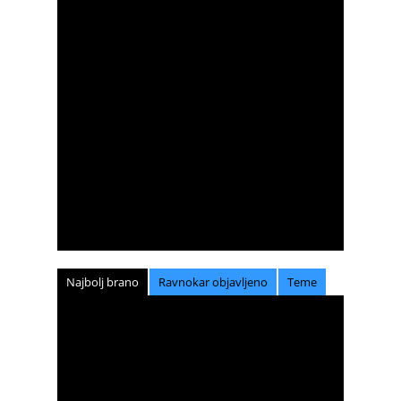
Najbolj brano
Ravnokar objavljeno
Teme