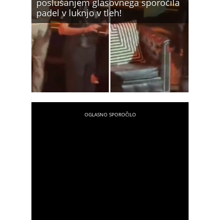
poslušanjem glasovnega sporočila
padel v luknjo v tleh!