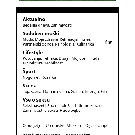
Aktualno
Bedarija dneva
Zanimivosti
Sodoben moški
Moda
Moje zdravje
Rekreacija
Fitnes
Partnerski odnos
Psihologija
Kulinarika
Lifestyle
Potovanja
Tehnika
Dizajn
Moj dom
Huda
arhitektura
Mobilnost
Šport
Nogomet
Košarka
Scena
Tuja scena
Domača scena
Glasba
Intervju
Film
Vse o seksu
Seksi nasveti
Spolni položaji
Intimno zdravje
Zanimivosti o seksu
Hude bejbe
O podjetju
Uredništvo Moški.si
Oglaševanje