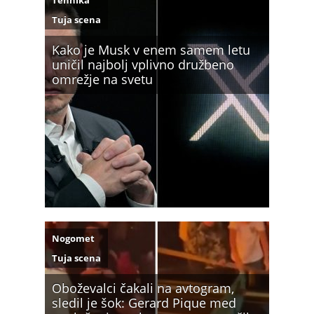
Tehnika
Tuja scena
Kako je Musk v enem samem letu
uničil najbolj vplivno družbeno
omrežje na svetu
Nogomet
Tuja scena
Oboževalci čakali na avtogram,
sledil je šok: Gerard Pique med