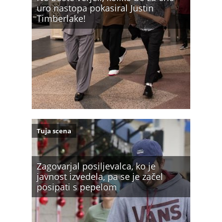
uro nastopa pokasiral Justin
Timberlake!
Tuja scena
Zagovarjal posiljevalca, ko je
javnost izvedela, pa se je začel
posipati s pepelom