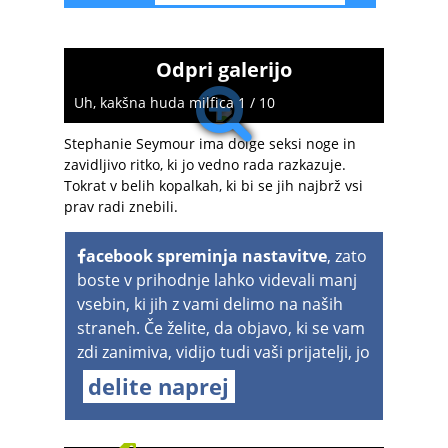
Odpri galerijo
Uh, kakšna huda milfica 1 / 10
Stephanie Seymour ima dolge seksi noge in
zavidljivo ritko, ki jo vedno rada razkazuje.
Tokrat v belih kopalkah, ki bi se jih najbrž vsi
prav radi znebili.
acebook spreminja nastavitve
, zato
boste v prihodnje lahko videvali manj
vsebin, ki jih z vami delimo na naših
straneh. Če želite, da objavo, ki se vam
zdi zanimiva, vidijo tudi vaši prijatelji, jo
delite naprej