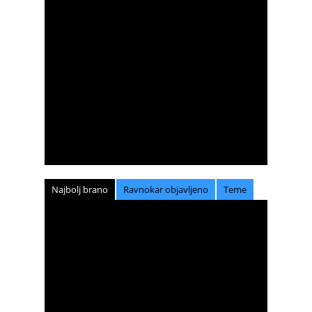
Najbolj brano
Ravnokar objavljeno
Teme