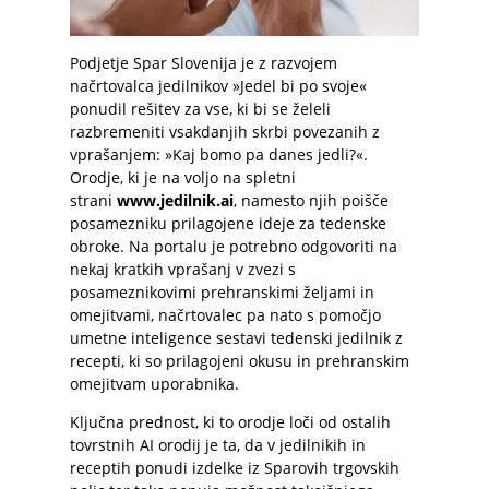
Podjetje Spar Slovenija je z razvojem
načrtovalca jedilnikov »Jedel bi po svoje«
ponudil rešitev za vse, ki bi se želeli
razbremeniti vsakdanjih skrbi povezanih z
vprašanjem: »Kaj bomo pa danes jedli?«.
Orodje, ki je na voljo na spletni
strani
www.jedilnik.ai
, namesto njih poišče
posamezniku prilagojene ideje za tedenske
obroke. Na portalu je potrebno odgovoriti na
nekaj kratkih vprašanj v zvezi s
posameznikovimi prehranskimi željami in
omejitvami, načrtovalec pa nato s pomočjo
umetne inteligence sestavi tedenski jedilnik z
recepti, ki so prilagojeni okusu in prehranskim
omejitvam uporabnika.
Ključna prednost, ki to orodje loči od ostalih
tovrstnih AI orodij je ta, da v jedilnikih in
receptih ponudi izdelke iz Sparovih trgovskih