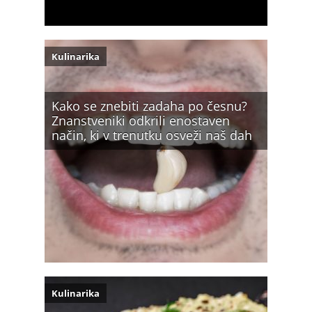
Kulinarika
Kako se znebiti zadaha po česnu?
Znanstveniki odkrili enostaven
način, ki v trenutku osveži naš dah
Kulinarika