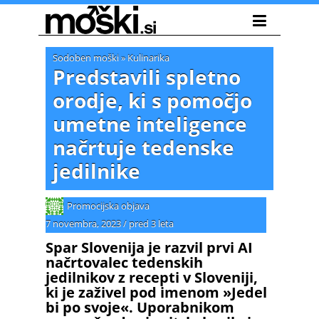
Sodoben moški
»
Kulinarika
Predstavili spletno
orodje, ki s pomočjo
umetne inteligence
načrtuje tedenske
jedilnike
Promocijska objava
7 novembra, 2023
/
pred 3 leta
Spar Slovenija je razvil prvi AI
načrtovalec tedenskih
jedilnikov z recepti v Sloveniji,
ki je zaživel pod imenom »Jedel
bi po svoje«. Uporabnikom