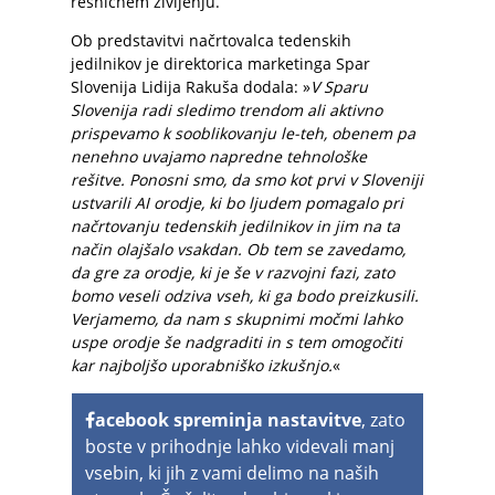
resničnem življenju.
Ob predstavitvi načrtovalca tedenskih
jedilnikov je direktorica marketinga Spar
Slovenija Lidija Rakuša dodala: »
V Sparu
Slovenija radi sledimo trendom ali aktivno
prispevamo k sooblikovanju le-teh, obenem pa
nenehno uvajamo napredne tehnološke
rešitve. Ponosni smo, da smo kot prvi v Sloveniji
ustvarili AI orodje, ki bo ljudem pomagalo pri
načrtovanju tedenskih jedilnikov in jim na ta
način olajšalo vsakdan. Ob tem se zavedamo,
da gre za orodje, ki je še v razvojni fazi, zato
bomo veseli odziva vseh, ki ga bodo preizkusili.
Verjamemo, da nam s skupnimi močmi lahko
uspe orodje še nadgraditi in s tem omogočiti
kar najboljšo uporabniško izkušnjo.
«
acebook spreminja nastavitve
, zato
boste v prihodnje lahko videvali manj
vsebin, ki jih z vami delimo na naših