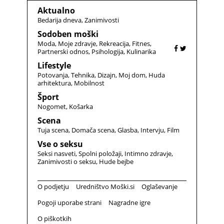
Aktualno
Bedarija dneva
Zanimivosti
Sodoben moški
Moda
Moje zdravje
Rekreacija
Fitnes
Partnerski odnos
Psihologija
Kulinarika
Lifestyle
Potovanja
Tehnika
Dizajn
Moj dom
Huda
arhitektura
Mobilnost
Šport
Nogomet
Košarka
Scena
Tuja scena
Domača scena
Glasba
Intervju
Film
Vse o seksu
Seksi nasveti
Spolni položaji
Intimno zdravje
Zanimivosti o seksu
Hude bejbe
O podjetju
Uredništvo Moški.si
Oglaševanje
Pogoji uporabe strani
Nagradne igre
O piškotkih