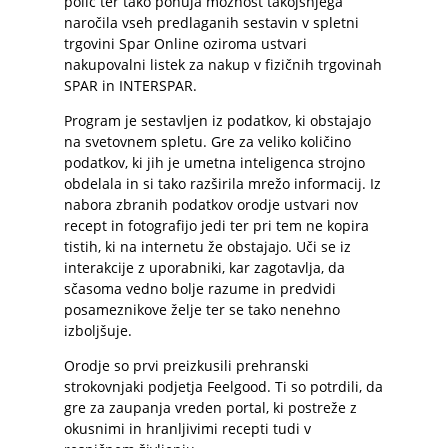
polic ter tako ponuja možnost takojšnjega
naročila vseh predlaganih sestavin v spletni
trgovini Spar Online oziroma ustvari
nakupovalni listek za nakup v fizičnih trgovinah
SPAR in INTERSPAR.
Program je sestavljen iz podatkov, ki obstajajo
na svetovnem spletu. Gre za veliko količino
podatkov, ki jih je umetna inteligenca strojno
obdelala in si tako razširila mrežo informacij. Iz
nabora zbranih podatkov orodje ustvari nov
recept in fotografijo jedi ter pri tem ne kopira
tistih, ki na internetu že obstajajo. Uči se iz
interakcije z uporabniki, kar zagotavlja, da
sčasoma vedno bolje razume in predvidi
posameznikove želje ter se tako nenehno
izboljšuje.
Orodje so prvi preizkusili prehranski
strokovnjaki podjetja Feelgood. Ti so potrdili, da
gre za zaupanja vreden portal, ki postreže z
okusnimi in hranljivimi recepti tudi v