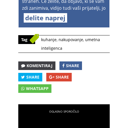
straneh. Če želite, da objavo, ki se vam
zdi zanimiva, vidijo tudi vaši prijatelji, jo
delite naprej
Tag
kuhanje
,
nakupovanje
,
umetna
inteligenca
KOMENTIRAJ
SHARE
SHARE
SHARE
WHATSAPP