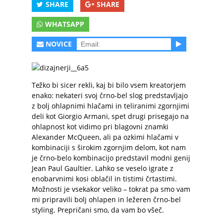
SHARE
SHARE
WHATSAPP
NOVICE
Težko bi sicer rekli, kaj bi bilo vsem kreatorjem
enako: nekateri svoj črno-bel slog predstavljajo
z bolj ohlapnimi hlačami in teliranimi zgornjimi
deli kot Giorgio Armani, spet drugi prisegajo na
ohlapnost kot vidimo pri blagovni znamki
Alexander McQueen, ali pa ozkimi hlačami v
kombinaciji s širokim zgornjim delom, kot nam
je črno-belo kombinacijo predstavil modni genij
Jean Paul Gaultier. Lahko se veselo igrate z
enobarvnimi kosi oblačil in tistimi črtastimi.
Možnosti je vsekakor veliko – tokrat pa smo vam
mi pripravili bolj ohlapen in ležeren črno-bel
styling. Prepričani smo, da vam bo všeč.