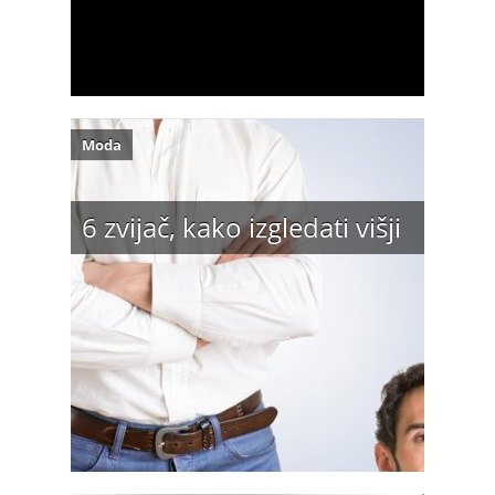
Moda
6 zvijač, kako izgledati višji