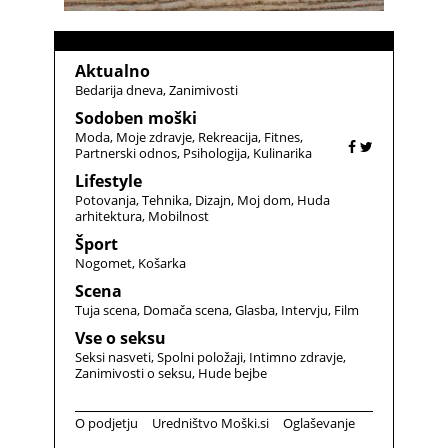
Aktualno
Bedarija dneva
Zanimivosti
Sodoben moški
Moda
Moje zdravje
Rekreacija
Fitnes
Partnerski odnos
Psihologija
Kulinarika
Lifestyle
Potovanja
Tehnika
Dizajn
Moj dom
Huda
arhitektura
Mobilnost
Šport
Nogomet
Košarka
Scena
Tuja scena
Domača scena
Glasba
Intervju
Film
Vse o seksu
Seksi nasveti
Spolni položaji
Intimno zdravje
Zanimivosti o seksu
Hude bejbe
O podjetju
Uredništvo Moški.si
Oglaševanje