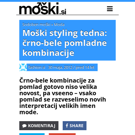
Sodoben moški
»
Moda
Moški styling tedna:
črno-bele pomladne
kombinacije
fashion.si
30 maja, 2012
/
pred 14 let
Črno-bele kombinacije za
pomlad gotovo niso velika
novost, pa vseeno – vsako
pomlad se razveselimo novih
interpretacij velikih imen
mode.
KOMENTIRAJ
SHARE