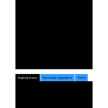
Najbolj brano
Ravnokar objavljeno
Teme