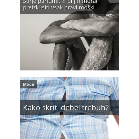
Štirje parfumi, ki bi jih moral
preizkusiti vsak pravi moški
Moda
Kako skriti debel trebuh?