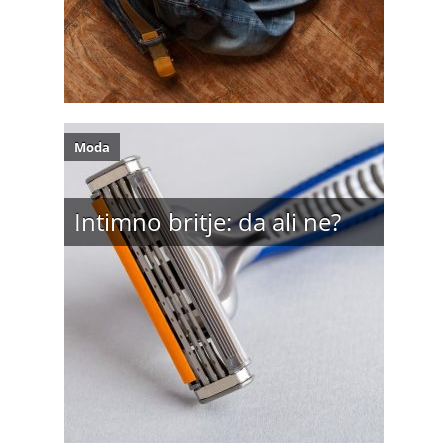
Moda
Intimno britje: da ali ne?