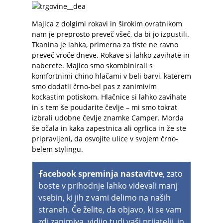
Majica z dolgimi rokavi in širokim ovratnikom
nam je preprosto preveč všeč, da bi jo izpustili.
Tkanina je lahka, primerna za tiste ne ravno
preveč vroče dneve. Rokave si lahko zavihate in
naberete. Majico smo skombinirali s
komfortnimi chino hlačami v beli barvi, katerem
smo dodatli črno-bel pas z zanimivim
kockastim potiskom. Hlačnice si lahko zavihate
in s tem še poudarite čevlje – mi smo tokrat
izbrali udobne čevlje znamke Camper. Morda
še očala in kaka zapestnica ali ogrlica in že ste
pripravljeni, da osvojite ulice v svojem črno-
belem stylingu.
acebook spreminja nastavitve
, zato
boste v prihodnje lahko videvali manj
vsebin, ki jih z vami delimo na naših
straneh. Če želite, da objavo, ki se vam
zdi zanimiva, vidijo tudi vaši prijatelji, jo