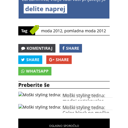
delite naprej
Tag
moda 2012
,
pomladna moda 2012
KOMENTIRAJ
SHARE
SHARE
SHARE
WHATSAPP
Preberite še
Moški styling tedna:
modni raziskovalec
Moški styling tedna:
Color block po moško