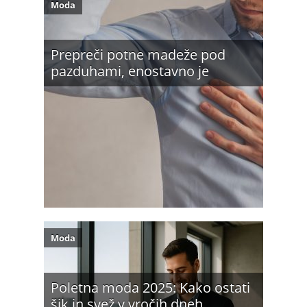
Moda
Prepreči potne madeže pod
pazduhami, enostavno je
Moda
Poletna moda 2025: Kako ostati
šik in svež v vročih dneh