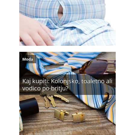
Moda
Kaj kupiti: Kolonjsko, toaletno ali
vodico po britju?