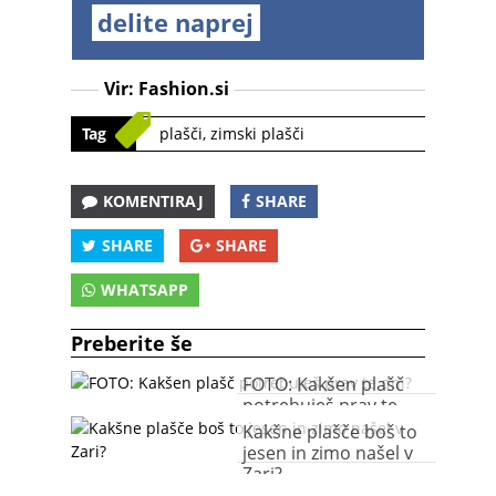
delite naprej
Vir:
Fashion.si
Tag
plašči
,
zimski plašči
KOMENTIRAJ
SHARE
SHARE
SHARE
WHATSAPP
Preberite še
FOTO: Kakšen plašč
potrebuješ prav te
dni?
Kakšne plašče boš to
jesen in zimo našel v
Zari?