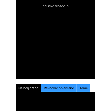
Najbolj brano
Ravnokar objavljeno
Teme