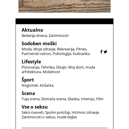
Aktualno
Bedarija dneva
Zanimivosti
Sodoben moški
Moda
Moje zdravje
Rekreacija
Fitnes
Partnerski odnos
Psihologija
Kulinarika
Lifestyle
Potovanja
Tehnika
Dizajn
Moj dom
Huda
arhitektura
Mobilnost
Šport
Nogomet
Košarka
Scena
Tuja scena
Domača scena
Glasba
Intervju
Film
Vse o seksu
Seksi nasveti
Spolni položaji
Intimno zdravje
Zanimivosti o seksu
Hude bejbe