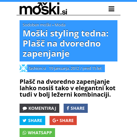
Sodoben moški
»
Moda
Moški styling tedna:
Plašč na dvoredno
zapenjanje
fashion.si
19 januarja, 2012
/
pred 15 let
Plašč na dvoredno zapenjanje
lahko nosiš tako v elegantni kot
tudi v bolj ležerni kombinaciji.
KOMENTIRAJ
SHARE
SHARE
SHARE
WHATSAPP