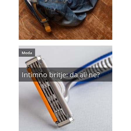
Moda
Intimno britje: da ali ne?