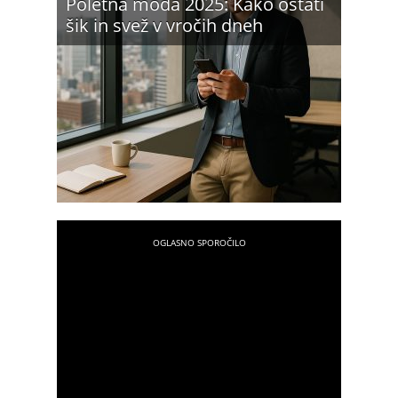
Poletna moda 2025: Kako ostati
šik in svež v vročih dneh