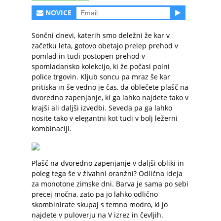
NOVICE
Sončni dnevi, katerih smo deležni že kar v
začetku leta, gotovo obetajo prelep prehod v
pomlad in tudi postopen prehod v
spomladansko kolekcijo, ki že počasi polni
police trgovin. Kljub soncu pa mraz še kar
pritiska in še vedno je čas, da oblečete plašč na
dvoredno zapenjanje, ki ga lahko najdete tako v
krajši ali daljši izvedbi. Seveda pa ga lahko
nosite tako v elegantni kot tudi v bolj ležerni
kombinaciji.
Plašč na dvoredno zapenjanje v daljši obliki in
poleg tega še v živahni oranžni? Odlična ideja
za monotone zimske dni. Barva je sama po sebi
precej močna, zato pa jo lahko odlično
skombinirate skupaj s temno modro, ki jo
najdete v puloverju na V izrez in čevljih.