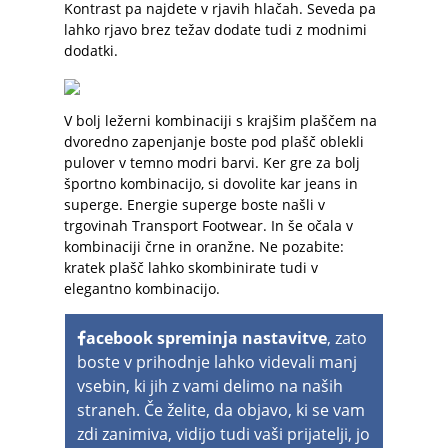
Kontrast pa najdete v rjavih hlačah. Seveda pa
lahko rjavo brez težav dodate tudi z modnimi
dodatki.
V bolj ležerni kombinaciji s krajšim plaščem na
dvoredno zapenjanje boste pod plašč oblekli
pulover v temno modri barvi. Ker gre za bolj
športno kombinacijo, si dovolite kar jeans in
superge. Energie superge boste našli v
trgovinah Transport Footwear. In še očala v
kombinaciji črne in oranžne. Ne pozabite:
kratek plašč lahko skombinirate tudi v
elegantno kombinacijo.
acebook spreminja nastavitve
, zato
boste v prihodnje lahko videvali manj
vsebin, ki jih z vami delimo na naših
straneh. Če želite, da objavo, ki se vam
zdi zanimiva, vidijo tudi vaši prijatelji, jo