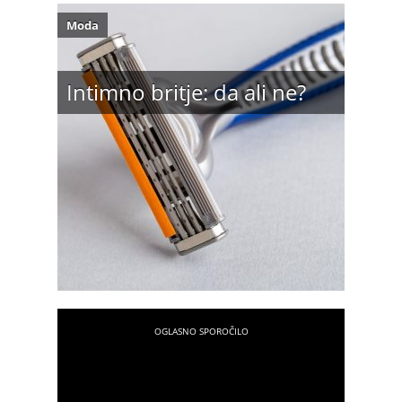
Moda
Intimno britje: da ali ne?