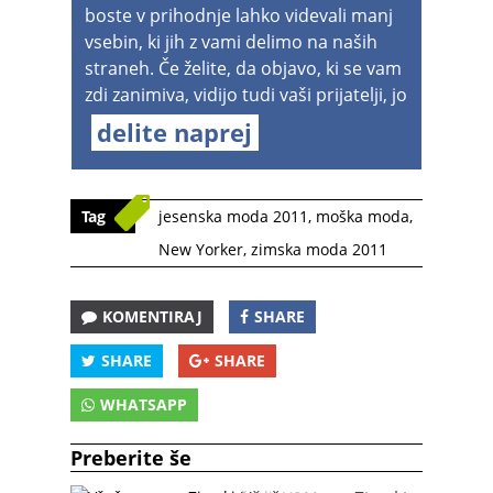
boste v prihodnje lahko videvali manj
vsebin, ki jih z vami delimo na naših
straneh. Če želite, da objavo, ki se vam
zdi zanimiva, vidijo tudi vaši prijatelji, jo
delite naprej
Tag
jesenska moda 2011
,
moška moda
,
New Yorker
,
zimska moda 2011
KOMENTIRAJ
SHARE
SHARE
SHARE
WHATSAPP
Preberite še