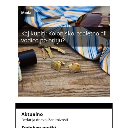
Moda
Kaj kupiti: Kolonjsko, toaletno ali
vodico po britju?
Aktualno
Bedarija dneva
Zanimivosti
Sodoben moški