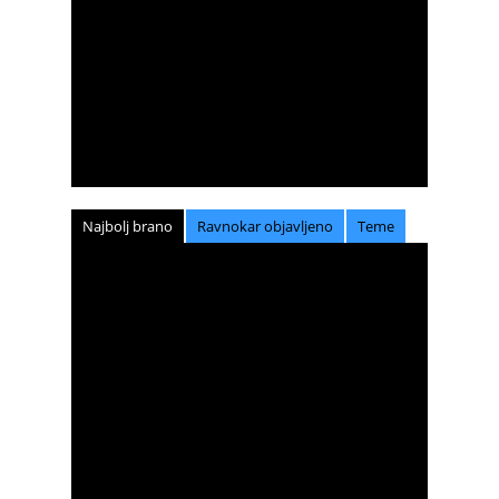
Najbolj brano
Ravnokar objavljeno
Teme