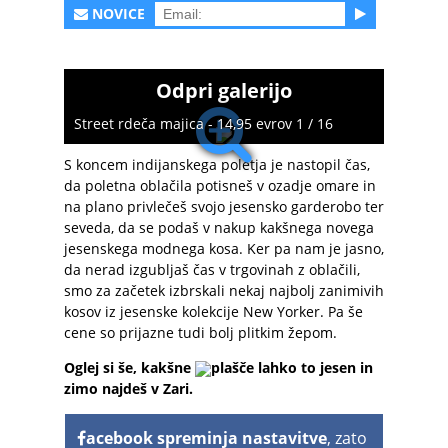
NOVICE
Odpri galerijo
Street rdeča majica - 14,95 evrov 1 / 16
S koncem indijanskega poletja je nastopil čas,
da poletna oblačila potisneš v ozadje omare in
na plano privlečeš svojo jesensko garderobo ter
seveda, da se podaš v nakup kakšnega novega
jesenskega modnega kosa. Ker pa nam je jasno,
da nerad izgubljaš čas v trgovinah z oblačili,
smo za začetek izbrskali nekaj najbolj zanimivih
kosov iz jesenske kolekcije New Yorker. Pa še
cene so prijazne tudi bolj plitkim žepom.
Oglej si še, kakšne
plašče lahko to jesen in
zimo najdeš v Zari.
acebook spreminja nastavitve
, zato