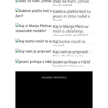
Všeč so nam: Zimski
čevlji H&M
Kakšne plašče boš to
jesen in zimo našel v
Zari?
Kaj si Manja Plešnar
misli o oblačenju
slovenskih moških?
Kaj bomo nosili to
jesen?
Kaj nam je pripravil
New Yorker za to
jesen?
Jeseni prihaja v H&M
kolekcija Versace