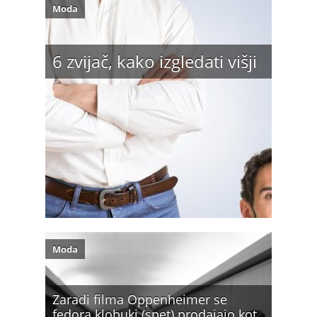
Moda
6 zvijač, kako izgledati višji
Moda
Zaradi filma Oppenheimer se
fedora klobuki (spet) prodajajo kot