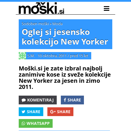
Sodoben moški
»
Moda
Oglej si jesensko
kolekcijo New Yorker
S.M.
10 oktobra, 2011
/
pred 15 let
Moški.si je zate izbral najbolj
zanimive kose iz sveže kolekcije
New Yorker za jesen in zimo
2011.
KOMENTIRAJ
SHARE
SHARE
SHARE
WHATSAPP