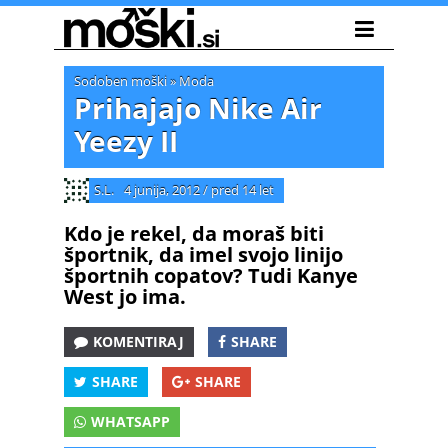
Sodoben moški
»
Moda
Prihajajo Nike Air
Yeezy II
S.L.
4 junija, 2012
/
pred 14 let
Kdo je rekel, da moraš biti
športnik, da imel svojo linijo
športnih copatov? Tudi Kanye
West jo ima.
KOMENTIRAJ
SHARE
SHARE
SHARE
WHATSAPP