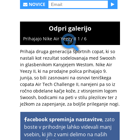
NOVICE
Odpri galerijo
Prihajajo Nike Air Yeezy II 1 / 6
Prihaja druga generacija športnih copat, ki so
nastali kot rezultat sodelovanaja med Swoosh
in glasbenikom Kanyjejem Westom. Nike Air
Yeezy II, ki na prodajne polica prihajajo 9.
junija, so bili zasnovani na osnovi teniškega
copata Air Tech Challenge II, narejeni pa so iz
ročno obdelane kačje kože, z vtisnjenim logom
Swoosh, bodicami na peti v stilu plezilcev ter z
ježkom za zapenjanje, za boljše prileganje nogi.
acebook spreminja nastavitve
, zato
boste v prihodnje lahko videvali manj
vsebin, ki jih z vami delimo na naših