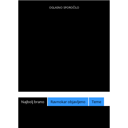
Najbolj brano
Ravnokar objavljeno
Teme