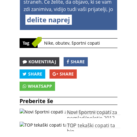
straneh. Če želite, da objavo, ki se vam
zdi zanimiva, vidijo tudi vaši prijatelji, jo
delite naprej
Tag
Nike
,
obutev
,
športni copati
KOMENTIRAJ
SHARE
SHARE
SHARE
WHATSAPP
Preberite še
Novi športni copati za
pomlad/poletje 2012
TOP tekaški copati ta
hip