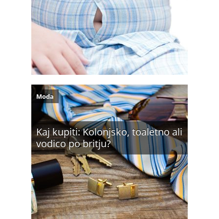
Moda
Kaj kupiti: Kolonjsko, toaletno ali
vodico po britju?