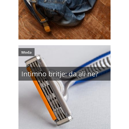
Moda
Intimno britje: da ali ne?