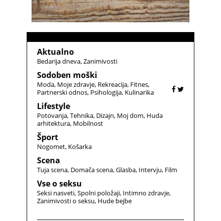
Aktualno
Bedarija dneva
Zanimivosti
Sodoben moški
Moda
Moje zdravje
Rekreacija
Fitnes
Partnerski odnos
Psihologija
Kulinarika
Lifestyle
Potovanja
Tehnika
Dizajn
Moj dom
Huda
arhitektura
Mobilnost
Šport
Nogomet
Košarka
Scena
Tuja scena
Domača scena
Glasba
Intervju
Film
Vse o seksu
Seksi nasveti
Spolni položaji
Intimno zdravje
Zanimivosti o seksu
Hude bejbe