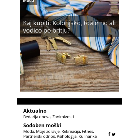
Moda
Kaj kupiti: Kolonjsko, toaletno ali
vodico po britju?
Aktualno
Bedarija dneva
Zanimivosti
Sodoben moški
Moda
Moje zdravje
Rekreacija
Fitnes
Partnerski odnos
Psihologija
Kulinarika