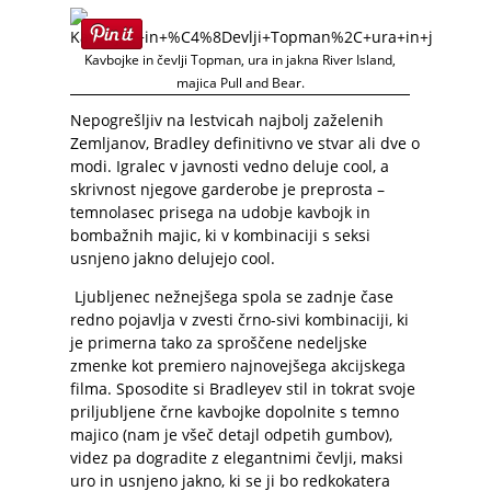
Kavbojke in čevlji Topman, ura in jakna River Island,
majica Pull and Bear.
Nepogrešljiv na lestvicah najbolj zaželenih
Zemljanov, Bradley definitivno ve stvar ali dve o
modi. Igralec v javnosti vedno deluje cool, a
skrivnost njegove garderobe je preprosta –
temnolasec prisega na udobje kavbojk in
bombažnih majic, ki v kombinaciji s seksi
usnjeno jakno delujejo cool.
Ljubljenec nežnejšega spola se zadnje čase
redno pojavlja v zvesti črno-sivi kombinaciji, ki
je primerna tako za sproščene nedeljske
zmenke kot premiero najnovejšega akcijskega
filma. Sposodite si Bradleyev stil in tokrat svoje
priljubljene črne kavbojke dopolnite s temno
majico (nam je všeč detajl odpetih gumbov),
videz pa dogradite z elegantnimi čevlji, maksi
uro in usnjeno jakno, ki se ji bo redkokatera