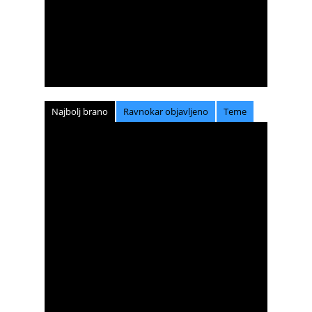
Najbolj brano
Ravnokar objavljeno
Teme