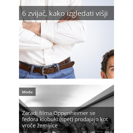
6 zvijač, kako izgledati višji
Moda
Zaradi filma Oppenheimer se
fedora klobuki (spet) prodajajo kot
vroče žemljice