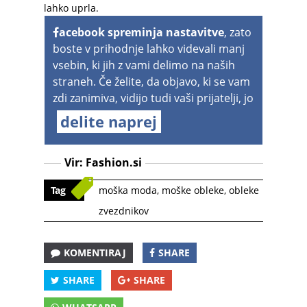
lahko uprla.
acebook spreminja nastavitve
, zato
boste v prihodnje lahko videvali manj
vsebin, ki jih z vami delimo na naših
straneh. Če želite, da objavo, ki se vam
zdi zanimiva, vidijo tudi vaši prijatelji, jo
delite naprej
Vir:
Fashion.si
Tag
moška moda
,
moške obleke
,
obleke
zvezdnikov
KOMENTIRAJ
SHARE
SHARE
SHARE