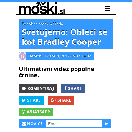
Sodoben moški
»
Moda
Svetujemo: Obleci se
kot Bradley Cooper
Fashion
12 aprila, 2012
/
pred 14 let
Ultimativni videz popolne
črnine.
KOMENTIRAJ
SHARE
SHARE
SHARE
WHATSAPP
NOVICE