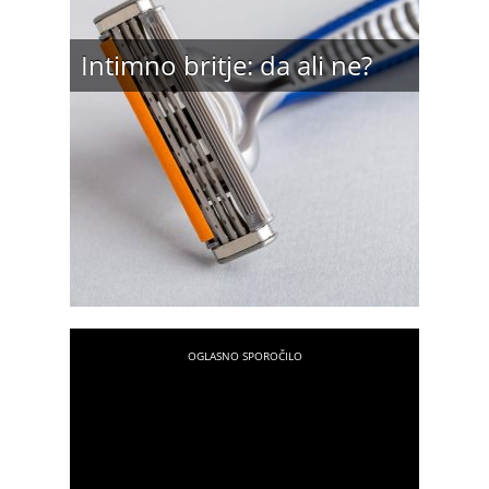
Intimno britje: da ali ne?