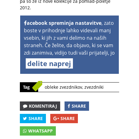
pa so že iz nove kolekcije za pomlad-poletje
2012.
acebook spreminja nastavitve
, zato
boste v prihodnje lahko videvali manj
vsebin, ki jih z vami delimo na naših
straneh. Če želite, da objavo, ki se vam
zdi zanimiva, vidijo tudi vaši prijatelji, jo
delite naprej
Tag
obleke zvezdnikov
,
zvezdniki
KOMENTIRAJ
SHARE
SHARE
SHARE
WHATSAPP