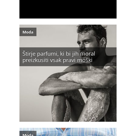
Moda
Štirje parfumi, ki bi jih moral
preizkusiti vsak pravi moški
Moda