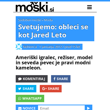
Sodoben moški
»
Moda
Svetujemo: obleci se
kot Jared Leto
fashion.si
1 januarja, 2012
/
pred 15 let
Ameriški igralec, režiser, model
in seveda pevec je pravi modni
kameleon.
KOMENTIRAJ
SHARE
SHARE
SHARE
WHATSAPP
NOVICE