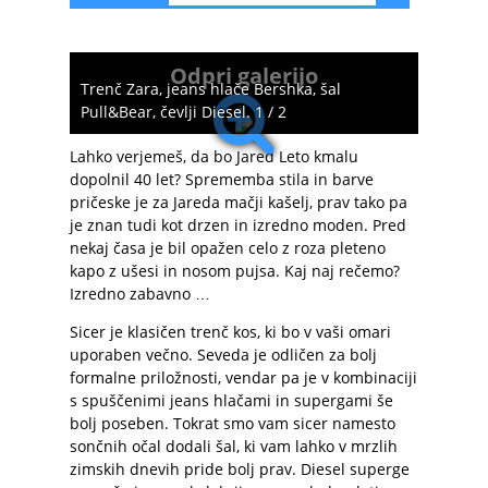
Odpri galerijo
Trenč Zara, jeans hlače Bershka, šal
Pull&Bear, čevlji Diesel. 1 / 2
Lahko verjemeš, da bo Jared Leto kmalu
dopolnil 40 let? Sprememba stila in barve
pričeske je za Jareda mačji kašelj, prav tako pa
je znan tudi kot drzen in izredno moden. Pred
nekaj časa je bil opažen celo z roza pleteno
kapo z ušesi in nosom pujsa. Kaj naj rečemo?
Izredno zabavno …
Sicer je klasičen trenč kos, ki bo v vaši omari
uporaben večno. Seveda je odličen za bolj
formalne priložnosti, vendar pa je v kombinaciji
s spuščenimi jeans hlačami in supergami še
bolj poseben. Tokrat smo vam sicer namesto
sončnih očal dodali šal, ki vam lahko v mrzlih
zimskih dnevih pride bolj prav. Diesel superge