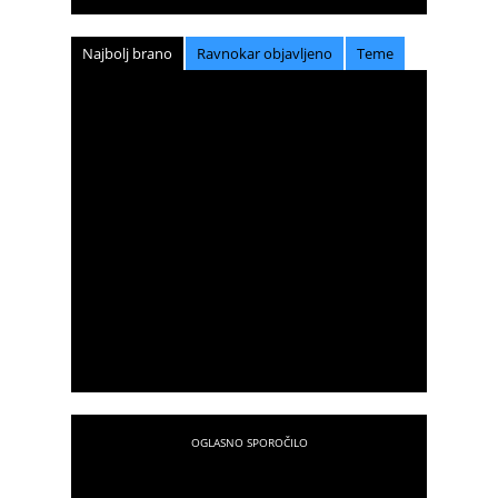
Najbolj brano
Ravnokar objavljeno
Teme