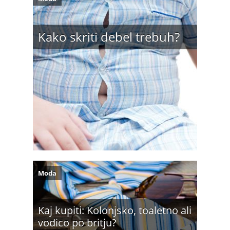
Kako skriti debel trebuh?
Moda
Kaj kupiti: Kolonjsko, toaletno ali
vodico po britju?