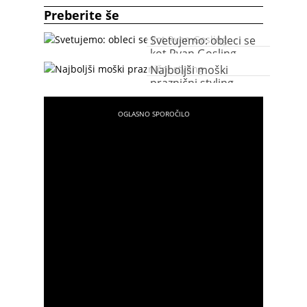
Preberite še
Svetujemo: obleci se
kot Ryan Gosling
Najboljši moški
praznični styling