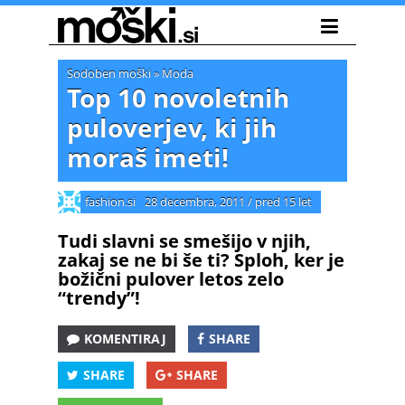
Sodoben moški
»
Moda
Top 10 novoletnih
puloverjev, ki jih
moraš imeti!
fashion.si
28 decembra, 2011
/
pred 15 let
Tudi slavni se smešijo v njih,
zakaj se ne bi še ti? Sploh, ker je
božični pulover letos zelo
“trendy”!
KOMENTIRAJ
SHARE
SHARE
SHARE