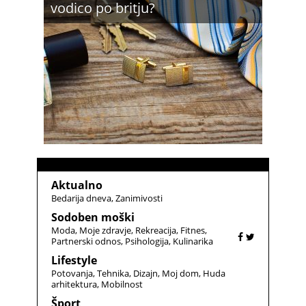
vodico po britju?
Aktualno
Bedarija dneva
Zanimivosti
Sodoben moški
Moda
Moje zdravje
Rekreacija
Fitnes
Partnerski odnos
Psihologija
Kulinarika
Lifestyle
Potovanja
Tehnika
Dizajn
Moj dom
Huda
arhitektura
Mobilnost
Šport