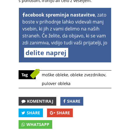
s ponosom, ironijo ali celo z veseljem.
acebook spreminja nastavitve
, zato
boste v prihodnje lahko videvali manj
vsebin, ki jih z vami delimo na naših
straneh. Če želite, da objavo, ki se vam
zdi zanimiva, vidijo tudi vaši prijatelji, jo
delite naprej
Tag
moške obleke
,
obleke zvezdnikov
,
pulover obleka
KOMENTIRAJ
SHARE
SHARE
SHARE
WHATSAPP