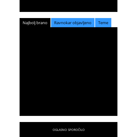
Najbolj brano
Ravnokar objavljeno
Teme