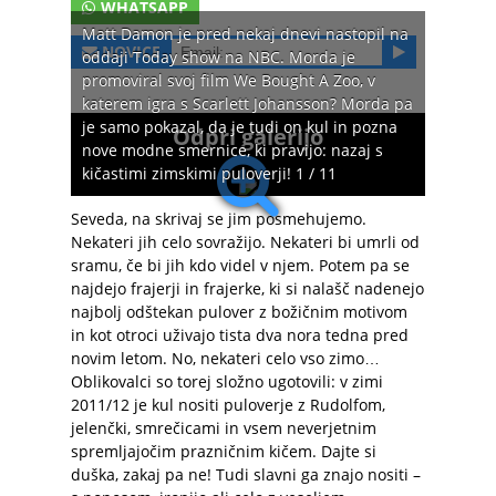
WHATSAPP
Matt Damon je pred nekaj dnevi nastopil na
NOVICE
oddaji Today show na NBC. Morda je
promoviral svoj film We Bought A Zoo, v
katerem igra s Scarlett Johansson? Morda pa
je samo pokazal, da je tudi on kul in pozna
Odpri galerijo
nove modne smernice, ki pravijo: nazaj s
kičastimi zimskimi puloverji! 1 / 11
Seveda, na skrivaj se jim posmehujemo.
Nekateri jih celo sovražijo. Nekateri bi umrli od
sramu, če bi jih kdo videl v njem. Potem pa se
najdejo frajerji in frajerke, ki si nalašč nadenejo
najbolj odštekan pulover z božičnim motivom
in kot otroci uživajo tista dva nora tedna pred
novim letom. No, nekateri celo vso zimo…
Oblikovalci so torej složno ugotovili: v zimi
2011/12 je kul nositi puloverje z Rudolfom,
jelenčki, smrečicami in vsem neverjetnim
spremljajočim prazničnim kičem. Dajte si
duška, zakaj pa ne! Tudi slavni ga znajo nositi –