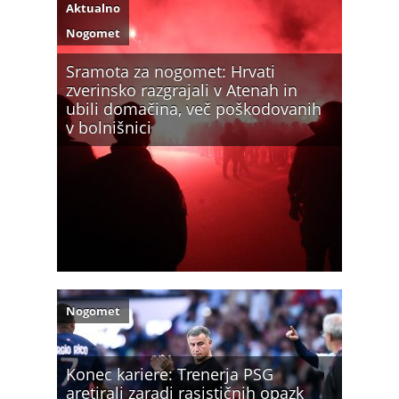
Aktualno
Nogomet
Sramota za nogomet: Hrvati
zverinsko razgrajali v Atenah in
ubili domačina, več poškodovanih
v bolnišnici
Nogomet
Konec kariere: Trenerja PSG
aretirali zaradi rasističnih opazk