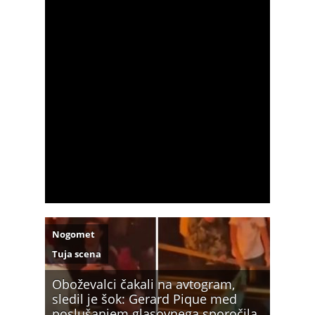
Nogomet
Tuja scena
Oboževalci čakali na avtogram,
sledil je šok: Gerard Pique med
poslušanjem glasovnega sporočila