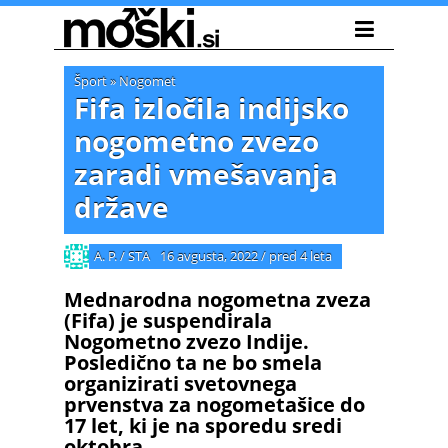
Šport
»
Nogomet
Fifa izločila indijsko
nogometno zvezo
zaradi vmešavanja
države
A. P. / STA
16 avgusta, 2022
/
pred 4 leta
Mednarodna nogometna zveza
(Fifa) je suspendirala
Nogometno zvezo Indije.
Posledično ta ne bo smela
organizirati svetovnega
prvenstva za nogometašice do
17 let, ki je na sporedu sredi
oktobra.