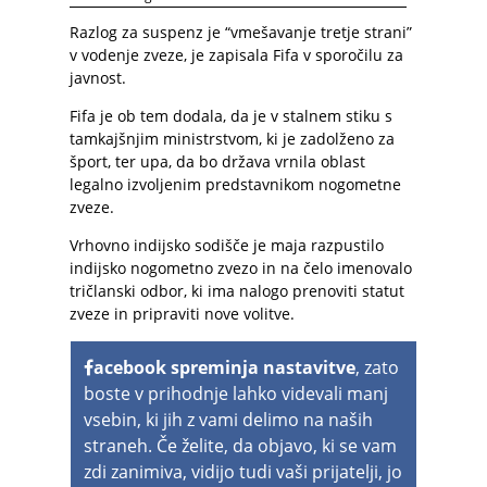
Razlog za suspenz je “vmešavanje tretje strani”
v vodenje zveze, je zapisala Fifa v sporočilu za
javnost.
Fifa je ob tem dodala, da je v stalnem stiku s
tamkajšnjim ministrstvom, ki je zadolženo za
šport, ter upa, da bo država vrnila oblast
legalno izvoljenim predstavnikom nogometne
zveze.
Vrhovno indijsko sodišče je maja razpustilo
indijsko nogometno zvezo in na čelo imenovalo
tričlanski odbor, ki ima nalogo prenoviti statut
zveze in pripraviti nove volitve.
acebook spreminja nastavitve
, zato
boste v prihodnje lahko videvali manj
vsebin, ki jih z vami delimo na naših
straneh. Če želite, da objavo, ki se vam
zdi zanimiva, vidijo tudi vaši prijatelji, jo