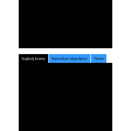
Najbolj brano
Ravnokar objavljeno
Teme