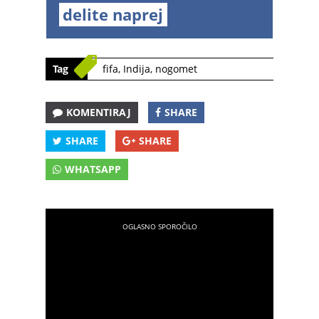
delite naprej
Tag
fifa
,
Indija
,
nogomet
KOMENTIRAJ
SHARE
SHARE
SHARE
WHATSAPP