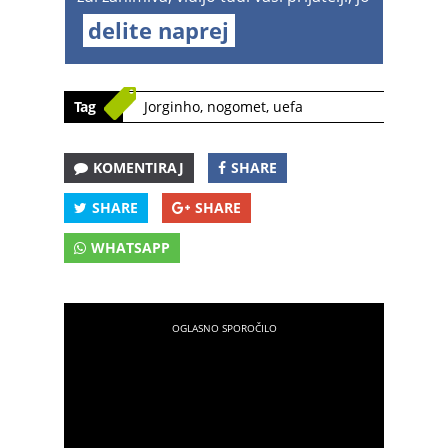
delite naprej
Tag
Jorginho
,
nogomet
,
uefa
KOMENTIRAJ
SHARE
SHARE
SHARE
WHATSAPP