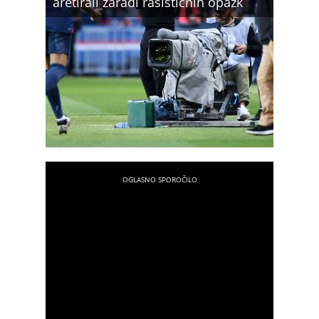
aretirali zaradi rasističnih opazk