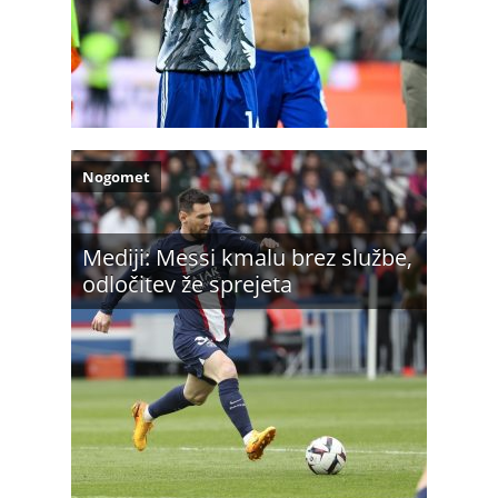
Nogomet
Mediji: Messi kmalu brez službe,
odločitev že sprejeta