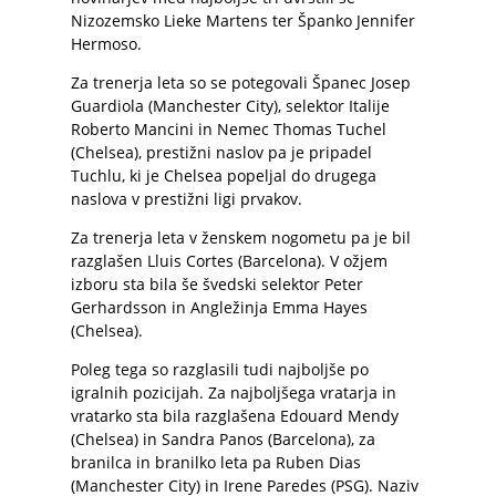
Nizozemsko Lieke Martens ter Španko Jennifer
Hermoso.
Za trenerja leta so se potegovali Španec Josep
Guardiola (Manchester City), selektor Italije
Roberto Mancini in Nemec Thomas Tuchel
(Chelsea), prestižni naslov pa je pripadel
Tuchlu, ki je Chelsea popeljal do drugega
naslova v prestižni ligi prvakov.
Za trenerja leta v ženskem nogometu pa je bil
razglašen Lluis Cortes (Barcelona). V ožjem
izboru sta bila še švedski selektor Peter
Gerhardsson in Angležinja Emma Hayes
(Chelsea).
Poleg tega so razglasili tudi najboljše po
igralnih pozicijah. Za najboljšega vratarja in
vratarko sta bila razglašena Edouard Mendy
(Chelsea) in Sandra Panos (Barcelona), za
branilca in branilko leta pa Ruben Dias
(Manchester City) in Irene Paredes (PSG). Naziv