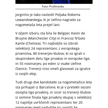
Foto: Profimedia
Jorginho je tako nasledil Poljaka Roberta
Lewandowskega, ki je Uefino nagrado za
nogometaša leta prejel lani.
V ožjem izboru sta bila še Belgijec Kevin de
Bruyne (Manchester City) in Francoz N’Golo
Kante (Chelsea). Tri najboljše so izbrali
selektorji 24 reprezentanc z evropskega
prvenstva, 80 trenerjev klubov, ki so igrali v
skupinskem delu lige prvakov in evropske lige,
in 55 novinarjev, po eden iz vsake Uefine
članice. Trenerji niso smeli glasovati za igralce
iz svojih ekip.
Tudi drugi dve kandidatki za nogometašico leta
sta prihajali iz Barcelone, ki je v pretekli sezoni
osvojila ligo prvakinj, in sicer so trenerji klubov
iz osmine finala lige prvakinj skupaj s selektorji
12 najvišje uvrščenih reprezentanc ter 20
novinarjev med najboljše tri uvrstili še