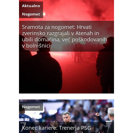
Aktualno
Nogomet
Sramota za nogomet: Hrvati
zverinsko razgrajali v Atenah in
ubili domačina, več poškodovanih
v bolnišnici
Nogomet
Konec kariere: Trenerja PSG