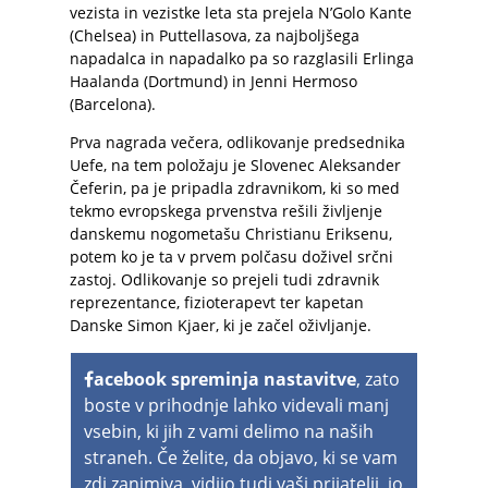
vezista in vezistke leta sta prejela N’Golo Kante
(Chelsea) in Puttellasova, za najboljšega
napadalca in napadalko pa so razglasili Erlinga
Haalanda (Dortmund) in Jenni Hermoso
(Barcelona).
Prva nagrada večera, odlikovanje predsednika
Uefe, na tem položaju je Slovenec Aleksander
Čeferin, pa je pripadla zdravnikom, ki so med
tekmo evropskega prvenstva rešili življenje
danskemu nogometašu Christianu Eriksenu,
potem ko je ta v prvem polčasu doživel srčni
zastoj. Odlikovanje so prejeli tudi zdravnik
reprezentance, fizioterapevt ter kapetan
Danske Simon Kjaer, ki je začel oživljanje.
acebook spreminja nastavitve
, zato
boste v prihodnje lahko videvali manj
vsebin, ki jih z vami delimo na naših
straneh. Če želite, da objavo, ki se vam
zdi zanimiva, vidijo tudi vaši prijatelji, jo