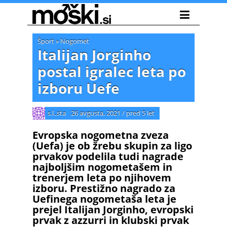
Šport
»
Nogomet
Italijan Jorginho
postal igralec leta po
izboru Uefe
s.l.,sta
26 avgusta, 2021
/
pred 5 let
Evropska nogometna zveza
(Uefa) je ob žrebu skupin za ligo
prvakov podelila tudi nagrade
najboljšim nogometašem in
trenerjem leta po njihovem
izboru. Prestižno nagrado za
Uefinega nogometaša leta je
prejel Italijan Jorginho, evropski
prvak z azzurri in klubski prvak