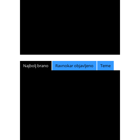
Najbolj brano
Ravnokar objavljeno
Teme